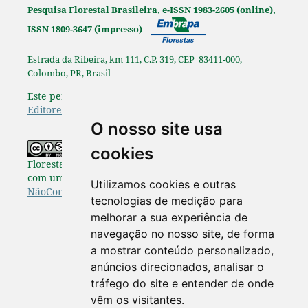
Pesquisa Florestal Brasileira, e-ISSN 1983-2605 (online),
ISSN 1809-3647 (impresso)
Estrada da Ribeira, km 111, C.P. 319, CEP 83411-000,
Colombo, PR, Brasil
Este periódico é afiliado à
Associação Brasileira de
Editores Científicos
.
O nosso site usa
Os originais publicados na Pesquisa
cookies
Florestal Brasileira estão disponibilizados de acordo
com uma Licença
Creative Commons Atribuição-
Utilizamos cookies e outras
NãoComercial-SemDerivações 4.0 Internacional
.
tecnologias de medição para
melhorar a sua experiência de
navegação no nosso site, de forma
a mostrar conteúdo personalizado,
anúncios direcionados, analisar o
tráfego do site e entender de onde
vêm os visitantes.