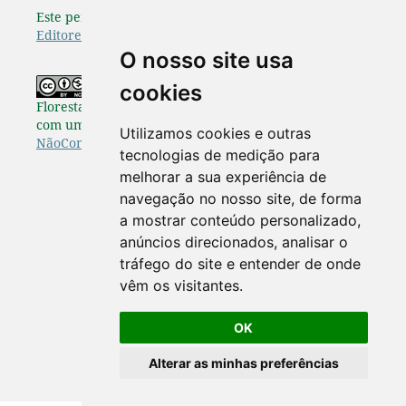
Este periódico é afiliado à
Associação Brasileira de
Editores Científicos
.
O nosso site usa
Os originais publicados na Pesquisa
cookies
Florestal Brasileira estão disponibilizados de acordo
com uma Licença
Creative Commons Atribuição-
Utilizamos cookies e outras
NãoComercial-SemDerivações 4.0 Internacional
.
tecnologias de medição para
melhorar a sua experiência de
navegação no nosso site, de forma
a mostrar conteúdo personalizado,
anúncios direcionados, analisar o
tráfego do site e entender de onde
vêm os visitantes.
OK
Alterar as minhas preferências