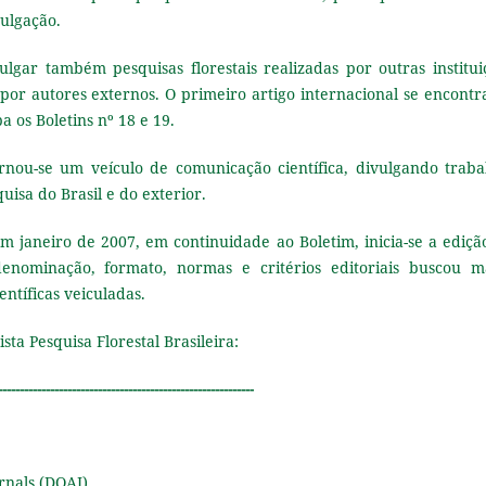
ulgação.
lgar também pesquisas florestais realizadas por outras institui
 por autores externos. O primeiro artigo internacional se encontr
 os Boletins nº 18 e 19.
rnou-se um veículo de comunicação científica, divulgando traba
quisa do Brasil e do exterior.
 janeiro de 2007, em continuidade ao Boletim, inicia-se a ediçã
 denominação, formato, normas e critérios editoriais buscou m
entíficas veiculadas.
sta Pesquisa Florestal Brasileira:
-----------------------------------------------------------
rnals (DOAJ)
.