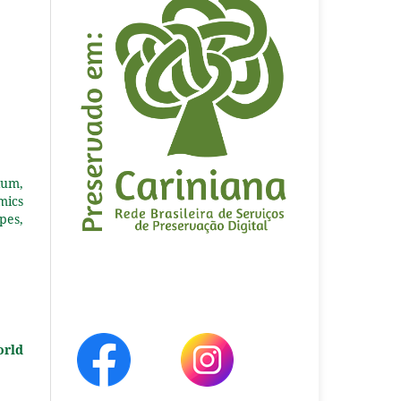
ium,
mics
pes,
orld