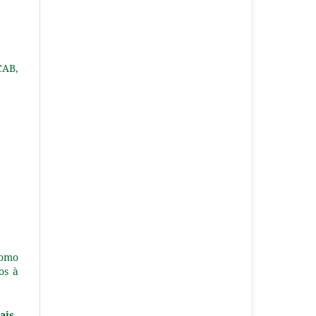
CAB,
como
os à
ais