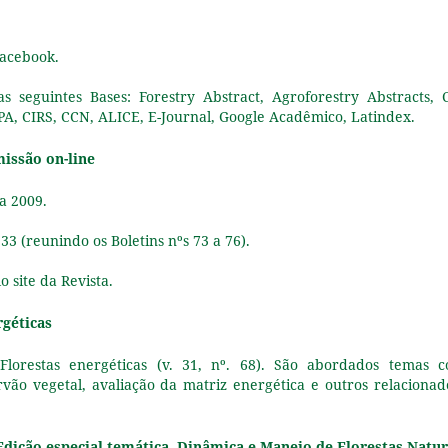
Facebook.
 seguintes Bases: Forestry Abstract, Agroforestry Abstracts, 
PA, CIRS, CCN, ALICE, E-Journal, Google Acadêmico, Latindex.
missão on-line
a 2009.
33 (reunindo os Boletins nºs 73 a 76).
 site da Revista.
rgéticas
lorestas energéticas (v. 31, nº. 68). São abordados temas 
rvão vegetal, avaliação da matriz energética e outros relacionad
 Edição especial temática Dinâmica e Manejo de Florestas Natur