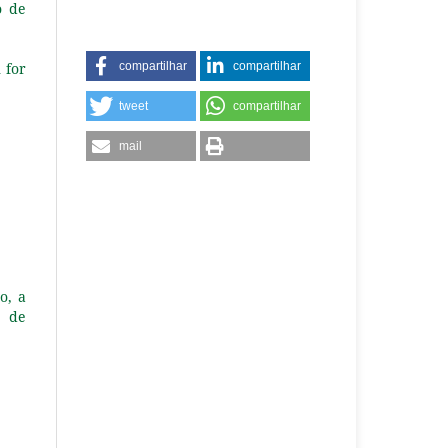
o de
compartilhar
compartilhar
 for
tweet
compartilhar
mail
o, a
s de