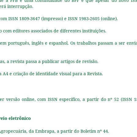
que a PFB é uma continuidade do BPF e que apesar do novo IS
erá interrupção.
com ISSN 1809-3647 (impresso) e ISSN 1983-2605 (online).
 com editores associados de diferentes instituições.
 em português, inglês e espanhol. Os trabalhos passam a ser envi
cas, a revista passa a publicar artigos de revisão.
A4 e criação de identidade visual para a Revista.
er versão online, com ISSN específico, a partir do nº 52 (ISSN 1
reio eletrônico
gropecuária, da Embrapa, a partir do Boletim nº 44.