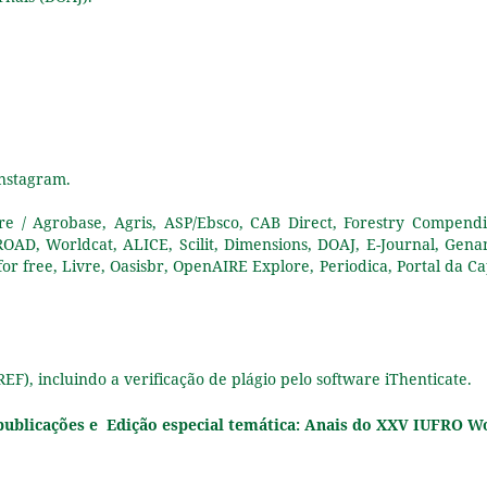
Instagram.
re / Agrobase, Agris, ASP/Ebsco, CAB Direct, Forestry Compend
OAD, Worldcat, ALICE, Scilit, Dimensions, DOAJ, E-Journal, Gena
or free, Livre, Oasisbr, OpenAIRE Explore, Periodica, Portal da Ca
F), incluindo a verificação de plágio pelo software iThenticate.
m publicações e Edição especial temática: Anais do XXV IUFRO W