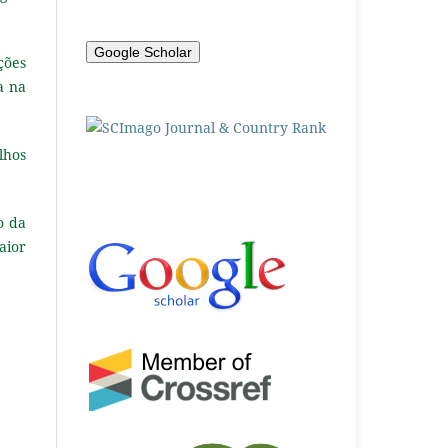
Google Scholar
ções
a na
lhos
o da
aior