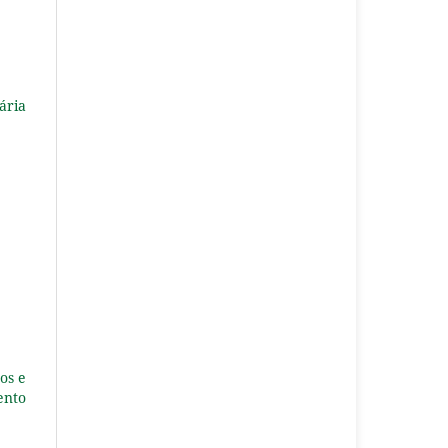
ária
os e
ento