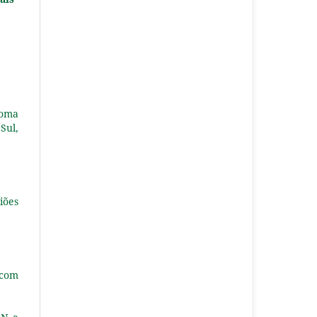
ioma
Sul,
iões
 com