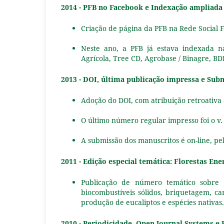
2014 - PFB no Facebook e Indexação ampliada
Criação de página da PFB na Rede Social 
Neste ano, a PFB já estava indexada nas
Agrícola, Tree CD, Agrobase / Binagre, BD
2013 - DOI, última publicação impressa e Sub
Adoção do DOI, com atribuição retroativa 
O último número regular impresso foi o v. 
A submissão dos manuscritos é on-line, pelo
2011 - Edição especial temática: Florestas Ene
Publicação de número temático sobre F
biocombustíveis sólidos, briquetagem, ca
produção de eucaliptos e espécies nativas.
2010 - Periodicidade, Open Journal Systems e