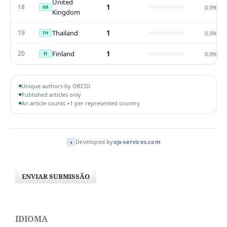
United
18
1
0.0%
GB
Kingdom
19
Thailand
1
0.0%
TH
20
Finland
1
0.0%
FI
Unique authors by ORCID
Published articles only
An article counts +1 per represented country
Developed by
ojs-services.com
♦
ENVIAR SUBMISSÃO
IDIOMA