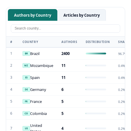
Authors by Country
Articles by Country
#
COUNTRY
AUTHORS
DISTRIBUTION
SHARE
1
Brazil
2400
96.7%
BR
2
Mozambique
11
0.4%
MZ
3
Spain
11
0.4%
ES
4
Germany
6
0.2%
DE
5
France
5
0.2%
FR
6
Colombia
5
0.2%
CO
United
7
4
0.2%
US