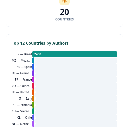
20
COUNTRIES
Top 12 Countries by Authors
BR — Brazil
2400
MZ — Mozambique
11
ES — Spain
11
DE — Germany
6
FR — France
5
CO — Colombia
5
US — United States
4
IT — Italy
4
ET — Ethiopia
3
CH — Switzerland
2
CL — Chile
2
NL — Netherlands
2