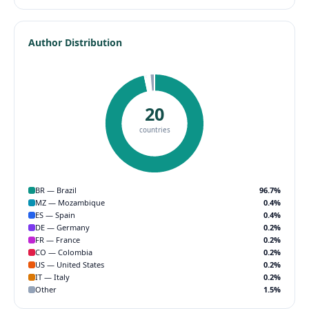
Author Distribution
20
countries
BR — Brazil
96.7%
MZ — Mozambique
0.4%
ES — Spain
0.4%
DE — Germany
0.2%
FR — France
0.2%
CO — Colombia
0.2%
US — United States
0.2%
IT — Italy
0.2%
Other
1.5%