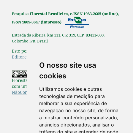
Pesquisa Florestal Brasileira, e-ISSN 1983-2605 (online),
ISSN 1809-3647 (impresso)
Estrada da Ribeira, km 111, C.P. 319, CEP 83411-000,
Colombo, PR, Brasil
Este periódico é afiliado à
Associação Brasileira de
Editores Científicos
.
O nosso site usa
Os originais publicados na Pesquisa
cookies
Florestal Brasileira estão disponibilizados de acordo
com uma Licença
Creative Commons Atribuição-
Utilizamos cookies e outras
NãoComercial-SemDerivações 4.0 Internacional
.
tecnologias de medição para
melhorar a sua experiência de
navegação no nosso site, de forma
a mostrar conteúdo personalizado,
anúncios direcionados, analisar o
tráfego do site e entender de onde