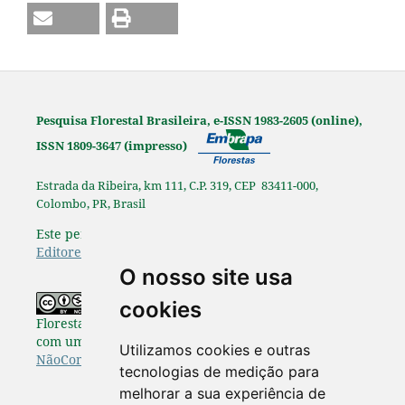
Pesquisa Florestal Brasileira, e-ISSN 1983-2605 (online),
ISSN 1809-3647 (impresso)
Estrada da Ribeira, km 111, C.P. 319, CEP 83411-000,
Colombo, PR, Brasil
Este periódico é afiliado à
Associação Brasileira de
Editores Científicos
.
O nosso site usa
Os originais publicados na Pesquisa
cookies
Florestal Brasileira estão disponibilizados de acordo
com uma Licença
Creative Commons Atribuição-
Utilizamos cookies e outras
NãoComercial-SemDerivações 4.0 Internacional
.
tecnologias de medição para
melhorar a sua experiência de