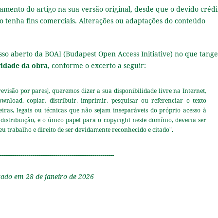
amento do artigo na sua versão original, desde que o devido crédi
não tenha fins comerciais. Alterações ou adaptações do conteúdo
esso aberto da BOAI (Budapest Open Access Initiative) no que tange
ridade da obra
, conforme o excerto a seguir:
 revisão por pares], queremos dizer a sua disponibilidade livre na Internet,
ownload, copiar, distribuir, imprimir, pesquisar ou referenciar o texto
nceiras, legais ou técnicas que não sejam inseparáveis do próprio acesso à
 distribuição, e o único papel para o copyright neste domínio, deveria ser
eu trabalho e direito de ser devidamente reconhecido e citado".
-----------------------------------------------------------
zado em 28 de janeiro de 2026