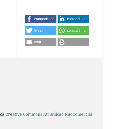
compartilhar
compartilhar
tweet
compartilhar
mail
nça
Creative Commons Atribuição-NãoComercial-