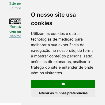
Este periódico é afiliado à
Associação Brasileira de
Editores Científicos
.
O nosso site usa
Os originais publicados na Pesquisa
cookies
Florestal Brasileira estão disponibilizados de acordo
com uma Licença
Creative Commons Atribuição-
Utilizamos cookies e outras
NãoComercial-SemDerivações 4.0 Internacional
.
tecnologias de medição para
melhorar a sua experiência de
navegação no nosso site, de forma
a mostrar conteúdo personalizado,
anúncios direcionados, analisar o
tráfego do site e entender de onde
vêm os visitantes.
OK
Alterar as minhas preferências