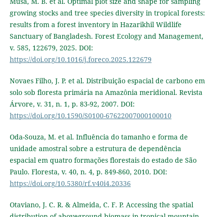
Musa, M. B. et al. Optimal plot size and shape for sampling
growing stocks and tree species diversity in tropical forests:
results from a forest inventory in Hazarikhil Wildlife
Sanctuary of Bangladesh. Forest Ecology and Management,
v. 585, 122679, 2025. DOI:
https://doi.org/10.1016/j.foreco.2025.122679
Novaes Filho, J. P. et al. Distribuição espacial de carbono em
solo sob floresta primária na Amazônia meridional. Revista
Árvore, v. 31, n. 1, p. 83-92, 2007. DOI:
https://doi.org/10.1590/S0100-67622007000100010
Oda-Souza, M. et al. Influência do tamanho e forma de
unidade amostral sobre a estrutura de dependência
espacial em quatro formações florestais do estado de São
Paulo. Floresta, v. 40, n. 4, p. 849-860, 2010. DOI:
https://doi.org/10.5380/rf.v40i4.20336
Otaviano, J. C. R. & Almeida, C. F. P. Accessing the spatial
distribution of aboveground biomass in tropical mountain