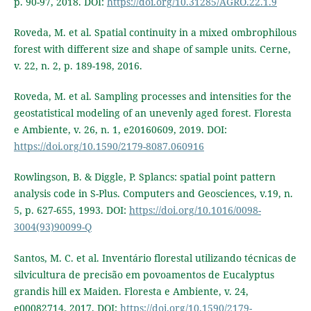
p. 90-97, 2018. DOI:
https://doi.org/10.31285/AGRO.22.1.9
Roveda, M. et al. Spatial continuity in a mixed ombrophilous
forest with different size and shape of sample units. Cerne,
v. 22, n. 2, p. 189-198, 2016.
Roveda, M. et al. Sampling processes and intensities for the
geostatistical modeling of an unevenly aged forest. Floresta
e Ambiente, v. 26, n. 1, e20160609, 2019. DOI:
https://doi.org/10.1590/2179-8087.060916
Rowlingson, B. & Diggle, P. Splancs: spatial point pattern
analysis code in S-Plus. Computers and Geosciences, v.19, n.
5, p. 627-655, 1993. DOI:
https://doi.org/10.1016/0098-
3004(93)90099-Q
Santos, M. C. et al. Inventário florestal utilizando técnicas de
silvicultura de precisão em povoamentos de Eucalyptus
grandis hill ex Maiden. Floresta e Ambiente, v. 24,
e00082714, 2017. DOI:
https://doi.org/10.1590/2179-