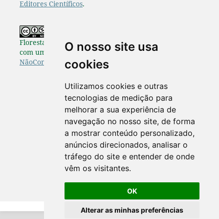
Editores Científicos
.
Os originais publicados na Pesquisa
Florestal Brasileira estão disponibilizados de acordo
O nosso site usa
com uma Licença
Creative Commons Atribuição-
cookies
NãoComercial-SemDerivações 4.0 Internacional
.
Utilizamos cookies e outras
tecnologias de medição para
melhorar a sua experiência de
navegação no nosso site, de forma
a mostrar conteúdo personalizado,
anúncios direcionados, analisar o
tráfego do site e entender de onde
vêm os visitantes.
OK
Alterar as minhas preferências