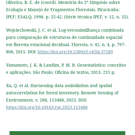
Oliveira, R. E. de (coord). Memória do 2º Simpósio sobre
Ecologia e Manejo de Fragmentos Florestais. Piracicaba:
IPEF; ESALQ, 1998. p. 25-42. (Série técnica IPEF, v. 12, n. 32).
Wojciechowski, J. C. et al. Log-verossimilhança combinada
para comparação de estruturas de continuidade espacial
em floresta estacional decidual. Floresta, v. 45, n. 4, p. 797-
808, 2015. DOI:
https://doi.org/10.5380/rf.v45i4.37289
Yamamoto, J. K. & Landim, P. M. B. Geoestatística: conceitos
e aplicações. São Paulo: Oficina de textos, 2013. 215 p.
Xu, Q. et al. Harnessing data assimilation and spatial
autocorrelation for forest inventory. Remote Sensing of
Environment, v. 288, 113488, 2023. DOI:
https://doi.org/10.1016/j.rse.2023.113488