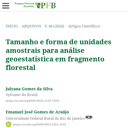
INÍCIO
/
ARQUIVOS
/
V. 46 (2026)
/
Artigos Científicos
Tamanho e forma de unidades
amostrais para análise
geoestatística em fragmento
florestal
Julyana Gomes da Silva
Sylvamo do Brasil
https://orcid.org/0000-0002-2193-705X
Emanuel José Gomes de Araújo
Universidade Federal Rural do Rio de Janeiro
https://orcid.org/0000-0002-2301-1031