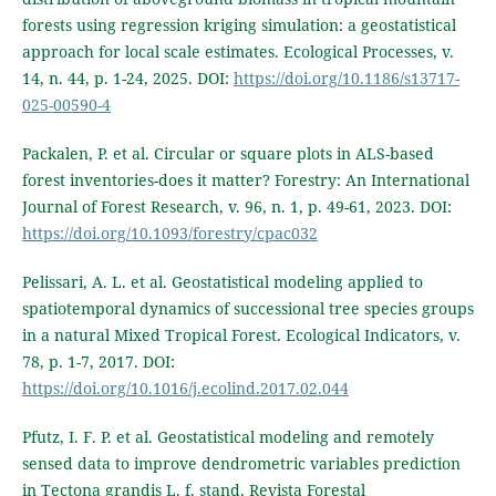
forests using regression kriging simulation: a geostatistical
approach for local scale estimates. Ecological Processes, v.
14, n. 44, p. 1-24, 2025. DOI:
https://doi.org/10.1186/s13717-
025-00590-4
Packalen, P. et al. Circular or square plots in ALS-based
forest inventories-does it matter? Forestry: An International
Journal of Forest Research, v. 96, n. 1, p. 49-61, 2023. DOI:
https://doi.org/10.1093/forestry/cpac032
Pelissari, A. L. et al. Geostatistical modeling applied to
spatiotemporal dynamics of successional tree species groups
in a natural Mixed Tropical Forest. Ecological Indicators, v.
78, p. 1-7, 2017. DOI:
https://doi.org/10.1016/j.ecolind.2017.02.044
Pfutz, I. F. P. et al. Geostatistical modeling and remotely
sensed data to improve dendrometric variables prediction
in Tectona grandis L. f. stand. Revista Forestal