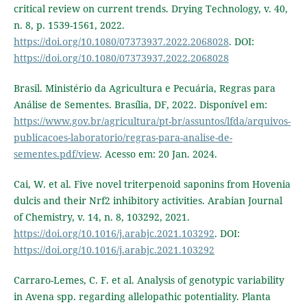
critical review on current trends. Drying Technology, v. 40,
n. 8, p. 1539-1561, 2022.
https://doi.org/10.1080/07373937.2022.2068028
. DOI:
https://doi.org/10.1080/07373937.2022.2068028
Brasil. Ministério da Agricultura e Pecuária, Regras para
Análise de Sementes. Brasília, DF, 2022. Disponível em:
https://www.gov.br/agricultura/pt-br/assuntos/lfda/arquivos-
publicacoes-laboratorio/regras-para-analise-de-
sementes.pdf/view
. Acesso em: 20 Jan. 2024.
Cai, W. et al. Five novel triterpenoid saponins from Hovenia
dulcis and their Nrf2 inhibitory activities. Arabian Journal
of Chemistry, v. 14, n. 8, 103292, 2021.
https://doi.org/10.1016/j.arabjc.2021.103292
. DOI:
https://doi.org/10.1016/j.arabjc.2021.103292
Carraro-Lemes, C. F. et al. Analysis of genotypic variability
in Avena spp. regarding allelopathic potentiality. Planta