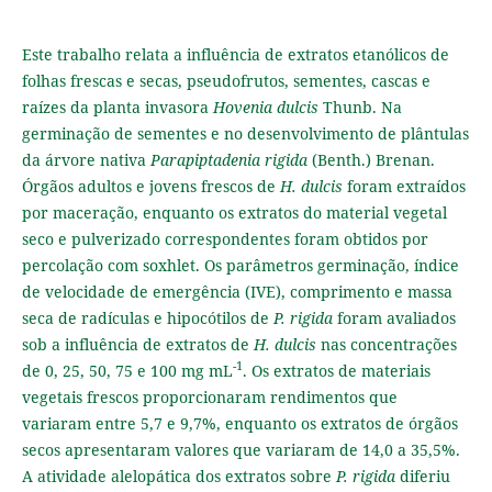
Este trabalho relata a influência de extratos etanólicos de
folhas frescas e secas, pseudofrutos, sementes, cascas e
raízes da planta invasora
Hovenia dulcis
Thunb. Na
germinação de sementes e no desenvolvimento de plântulas
da árvore nativa
Parapiptadenia rigida
(Benth.) Brenan.
Órgãos adultos e jovens frescos de
H. dulcis
foram extraídos
por maceração, enquanto os extratos do material vegetal
seco e pulverizado correspondentes foram obtidos por
percolação com soxhlet. Os parâmetros germinação, índice
de velocidade de emergência (IVE), comprimento e massa
seca de radículas e hipocótilos de
P. rigida
foram avaliados
sob a influência de extratos de
H. dulcis
nas concentrações
-1
de 0, 25, 50, 75 e 100 mg mL
. Os extratos de materiais
vegetais frescos proporcionaram rendimentos que
variaram entre 5,7 e 9,7%, enquanto os extratos de órgãos
secos apresentaram valores que variaram de 14,0 a 35,5%.
A atividade alelopática dos extratos sobre
P. rigida
diferiu