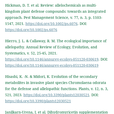
Hickman, D. T. et al. Review: allelochemicals as multi-
kingdom plant defense compounds: towards an integrated
approach. Pest Management Science, v. 77, n. 3, p. 1103-
1547, 2021.
https://doi.org/10.1002/ps.6076
. DOI:
https://doi.org/10.1002/ps.6076
Hierro, J. L. & Callaway, R. M. The ecological importance of
allelopathy. Annual Review of Ecology, Evolution, and
Systematics, v. 52, 25-45, 2021.
https://doi.org/10.1146/annurev-ecolsys-051120-030619
. DOI:
https://doi.org/10.1146/annurev-ecolsys-051120-030619
Hisashi, K. -N. & Midori, K. Evolution of the secondary
metabolites in invasive plant species Chromolaena odorata
for the defense and allelopathic functions. Plants, v. 12, n. 3,
521, 2023.
https://doi.org/10.3390/plants12030521
. DOI:
https://doi.org/10.3390/plants12030521
Janilkarn-Urena, I. et al. Dihydromyricetin supplementation