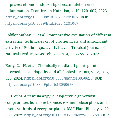
improves ethanol-induced lipid accumulation and
inflammation. Frontiers in Nutrition, v. 10, 1201007, 2023.
https://doi.org/10.3389/fnut.2023.1201007
. DOI:
https://doi.org/10.3389/fnut.2023.1201007
Kokilananthan, S. et al. Comparative evaluation of different
extraction techniques on phytochemicals and antioxidant
activity of Psidium guajava L. leaves. Tropical Journal of
Natural Product Research, v. 6, n. 4, p. 552-557, 2022.
Kong, C. –H. et al. Chemically mediated plant–plant
interactions: allelopathy and allelobiosis. Plants, v. 13, n. 5,
626, 2024.
https://doi.org/10.3390/plants13050626
. DOI:
https://doi.org/10.3390/plants13050626
Li, I. et al. Artemisia argyi allelopathy: a generalist
compromises hormone balance, element absorption, and
photosynthesis of receptor plants. BMC Plant Biology, v. 22,
368, 2022.
https://doi.org/10.1186/s12870-022-03757-9
. DOI: