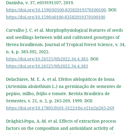
Daninha, v. 37, e019191107, 2019.
https://doi.org/10.1590/S0100-83582019370100100
. DOI:
https://doi.org/10.1590/s0100-83582019370100100
Carvalho J. C. et al. Morphophysiological features of seeds
and seedlings between wild and cultivated genotypes of
Hevea brasiliensis. Journal of Tropical Forest Science, v. 34,
n. 4, p. 383-392, 2022.
https://doi.org/10.26525/jtfs2022.34.4.383
. DOI:
https://doi.org/10.26525/jtfs2022.34.4.383
Delachiave, M. E. A. et al. Efeitos alelopáticos de losna
(Artemisia absinthium L.) na germinação de sementes de
pepino, milho, feijão e tomate. Revista Brasileira de
Sementes, v. 21, n. 2, p. 265-269, 1999. DOI:
https://doi.org/10.17801/0101-3122/rbs.v21n2p265-269
Drăghici-Popa, A.-M. et al. Effects of extraction process
factors on the composition and antioxidant activity of