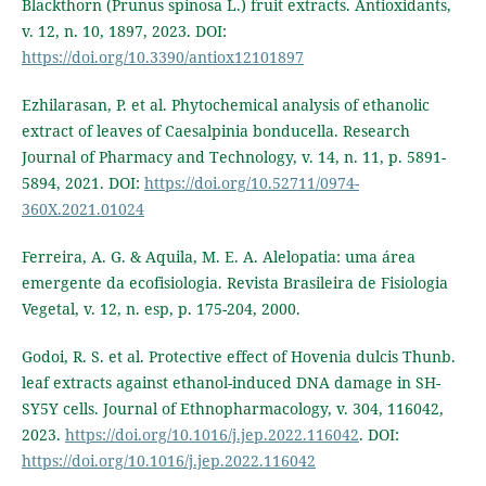
Blackthorn (Prunus spinosa L.) fruit extracts. Antioxidants,
v. 12, n. 10, 1897, 2023. DOI:
https://doi.org/10.3390/antiox12101897
Ezhilarasan, P. et al. Phytochemical analysis of ethanolic
extract of leaves of Caesalpinia bonducella. Research
Journal of Pharmacy and Technology, v. 14, n. 11, p. 5891-
5894, 2021. DOI:
https://doi.org/10.52711/0974-
360X.2021.01024
Ferreira, A. G. & Aquila, M. E. A. Alelopatia: uma área
emergente da ecofisiologia. Revista Brasileira de Fisiologia
Vegetal, v. 12, n. esp, p. 175-204, 2000.
Godoi, R. S. et al. Protective effect of Hovenia dulcis Thunb.
leaf extracts against ethanol-induced DNA damage in SH-
SY5Y cells. Journal of Ethnopharmacology, v. 304, 116042,
2023.
https://doi.org/10.1016/j.jep.2022.116042
. DOI:
https://doi.org/10.1016/j.jep.2022.116042