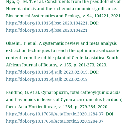
Ngo, Q. -M. T. et al. Constituents from the pseudofruits of
Hovenia dulcis and their chemotaxonomic significance.
Biochemical Systematics and Ecology, v. 94, 104221, 2021.
https://doi.org/10.1016/j.bse.2020.104221
. DOI:
https://doi.org/10.1016/j.bse.2020.104221
Okselni, T. et al. A systematic review and meta-analysis
extraction techniques to reach the optimum asiaticoside
content from the edible plant of Centella asiatica. South
African Journal of Botany, v. 155, p. 261-273, 2023.
https://doi.org/10.1016/j.sajb.2023.02.019
. DOI:
https://doi.org/10.1016/j.sajb.2023.02.019
Pandino, G. et al. Cynaropicrin, total caffeoylquinic acids
and flavonoids in leaves of Cynara cardunculus (cardoon)
form. Acta Horticulturae, v. 1284, p. 279-284, 2020.
https://doi.org/10.17660/ActaHortic.2020.1284.37
. DOI:
https://doi.org/10.17660/ActaHortic.2020.1284.37