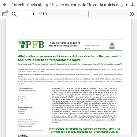
Interferência alelopática de extratos de Hovenia dulcis na germinação e desenvolvimento de Parapiptadenia rigida