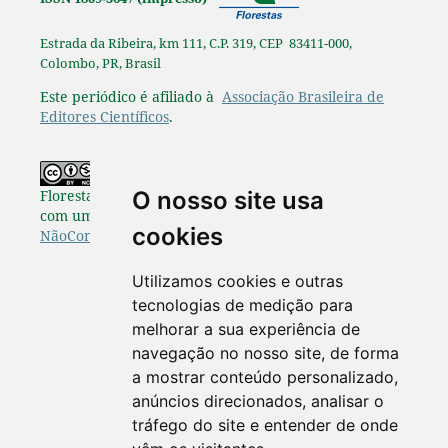
Estrada da Ribeira, km 111, C.P. 319, CEP 83411-000,
Colombo, PR, Brasil
Este periódico é afiliado à
Associação Brasileira de
Editores Científicos
.
Os originais publicados na Pesquisa
O nosso site usa
Florestal Brasileira estão disponibilizados de acordo
com uma Licença
Creative Commons Atribuição-
cookies
NãoComercial-SemDerivações 4.0 Internacional
.
Utilizamos cookies e outras
tecnologias de medição para
melhorar a sua experiência de
navegação no nosso site, de forma
a mostrar conteúdo personalizado,
anúncios direcionados, analisar o
tráfego do site e entender de onde