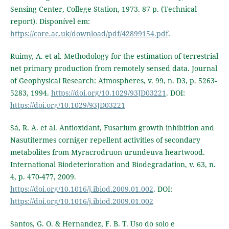
Sensing Center, College Station, 1973. 87 p. (Technical
report). Disponível em:
https://core.ac.uk/download/pdf/42899154.pdf
.
Ruimy, A. et al. Methodology for the estimation of terrestrial
net primary production from remotely sensed data. Journal
of Geophysical Research: Atmospheres, v. 99, n. D3, p. 5263-
5283, 1994.
https://doi.org/10.1029/93JD03221
. DOI:
https://doi.org/10.1029/93JD03221
Sá, R. A. et al. Antioxidant, Fusarium growth inhibition and
Nasutitermes corniger repellent activities of secondary
metabolites from Myracrodruon urundeuva heartwood.
International Biodeterioration and Biodegradation, v. 63, n.
4, p. 470-477, 2009.
https://doi.org/10.1016/j.ibiod.2009.01.002
. DOI:
https://doi.org/10.1016/j.ibiod.2009.01.002
Santos, G. O. & Hernandez, F. B. T. Uso do solo e