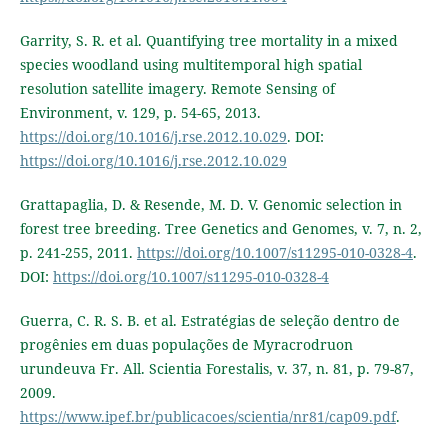
Garrity, S. R. et al. Quantifying tree mortality in a mixed
species woodland using multitemporal high spatial
resolution satellite imagery. Remote Sensing of
Environment, v. 129, p. 54-65, 2013.
https://doi.org/10.1016/j.rse.2012.10.029
. DOI:
https://doi.org/10.1016/j.rse.2012.10.029
Grattapaglia, D. & Resende, M. D. V. Genomic selection in
forest tree breeding. Tree Genetics and Genomes, v. 7, n. 2,
p. 241-255, 2011.
https://doi.org/10.1007/s11295-010-0328-4
.
DOI:
https://doi.org/10.1007/s11295-010-0328-4
Guerra, C. R. S. B. et al. Estratégias de seleção dentro de
progênies em duas populações de Myracrodruon
urundeuva Fr. All. Scientia Forestalis, v. 37, n. 81, p. 79-87,
2009.
https://www.ipef.br/publicacoes/scientia/nr81/cap09.pdf
.