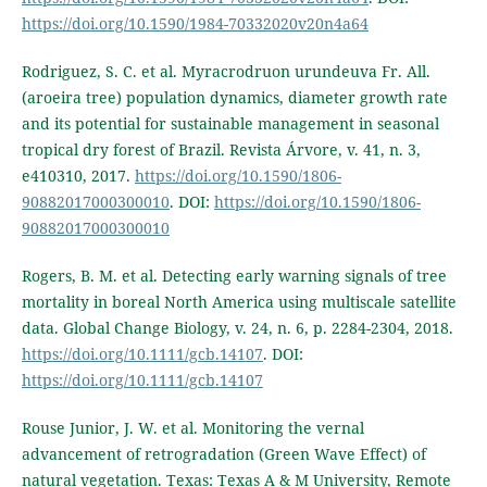
https://doi.org/10.1590/1984-70332020v20n4a64
Rodriguez, S. C. et al. Myracrodruon urundeuva Fr. All.
(aroeira tree) population dynamics, diameter growth rate
and its potential for sustainable management in seasonal
tropical dry forest of Brazil. Revista Árvore, v. 41, n. 3,
e410310, 2017.
https://doi.org/10.1590/1806-
90882017000300010
. DOI:
https://doi.org/10.1590/1806-
90882017000300010
Rogers, B. M. et al. Detecting early warning signals of tree
mortality in boreal North America using multiscale satellite
data. Global Change Biology, v. 24, n. 6, p. 2284-2304, 2018.
https://doi.org/10.1111/gcb.14107
. DOI:
https://doi.org/10.1111/gcb.14107
Rouse Junior, J. W. et al. Monitoring the vernal
advancement of retrogradation (Green Wave Effect) of
natural vegetation. Texas: Texas A & M University, Remote