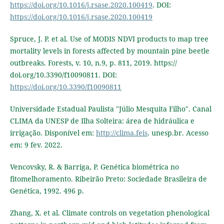
https://doi.org/10.1016/j.rsase.2020.100419
. DOI:
https://doi.org/10.1016/j.rsase.2020.100419
Spruce, J. P. et al. Use of MODIS NDVI products to map tree
mortality levels in forests affected by mountain pine beetle
outbreaks. Forests, v. 10, n.9, p. 811, 2019. https://
doi.org/10.3390/f10090811. DOI:
https://doi.org/10.3390/f10090811
Universidade Estadual Paulista "Júlio Mesquita Filho". Canal
CLIMA da UNESP de Ilha Solteira: área de hidráulica e
irrigação. Disponível em:
http://clima.feis
. unesp.br. Acesso
em: 9 fev. 2022.
Vencovsky, R. & Barriga, P. Genética biométrica no
fitomelhoramento. Ribeirão Preto: Sociedade Brasileira de
Genética, 1992. 496 p.
Zhang, X. et al. Climate controls on vegetation phenological