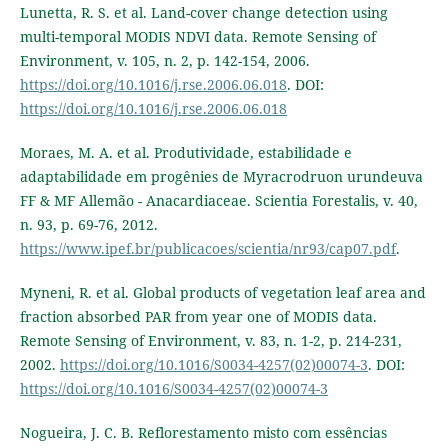
Lunetta, R. S. et al. Land-cover change detection using
multi-temporal MODIS NDVI data. Remote Sensing of
Environment, v. 105, n. 2, p. 142-154, 2006.
https://doi.org/10.1016/j.rse.2006.06.018
. DOI:
https://doi.org/10.1016/j.rse.2006.06.018
Moraes, M. A. et al. Produtividade, estabilidade e
adaptabilidade em progênies de Myracrodruon urundeuva
FF & MF Allemão - Anacardiaceae. Scientia Forestalis, v. 40,
n. 93, p. 69-76, 2012.
https://www.ipef.br/publicacoes/scientia/nr93/cap07.pdf
.
Myneni, R. et al. Global products of vegetation leaf area and
fraction absorbed PAR from year one of MODIS data.
Remote Sensing of Environment, v. 83, n. 1-2, p. 214-231,
2002.
https://doi.org/10.1016/S0034-4257(02)00074-3
. DOI:
https://doi.org/10.1016/S0034-4257(02)00074-3
Nogueira, J. C. B. Reflorestamento misto com essências