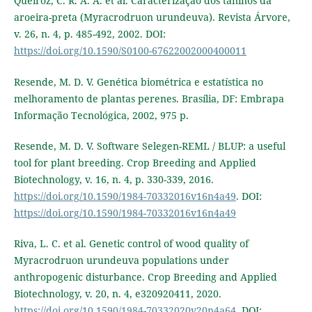
Queiroz, C. R. A. A. et al. Caracterização dos taninos da
aroeira-preta (Myracrodruon urundeuva). Revista Árvore,
v. 26, n. 4, p. 485-492, 2002. DOI:
https://doi.org/10.1590/S0100-67622002000400011
Resende, M. D. V. Genética biométrica e estatística no
melhoramento de plantas perenes. Brasília, DF: Embrapa
Informação Tecnológica, 2002, 975 p.
Resende, M. D. V. Software Selegen-REML / BLUP: a useful
tool for plant breeding. Crop Breeding and Applied
Biotechnology, v. 16, n. 4, p. 330-339, 2016.
https://doi.org/10.1590/1984-70332016v16n4a49
. DOI:
https://doi.org/10.1590/1984-70332016v16n4a49
Riva, L. C. et al. Genetic control of wood quality of
Myracrodruon urundeuva populations under
anthropogenic disturbance. Crop Breeding and Applied
Biotechnology, v. 20, n. 4, e320920411, 2020.
https://doi.org/10.1590/1984-70332020v20n4a64
. DOI: