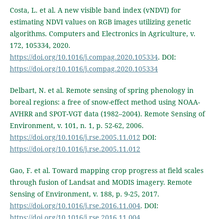
Costa, L. et al. A new visible band index (vNDVI) for
estimating NDVI values on RGB images utilizing genetic
algorithms. Computers and Electronics in Agriculture, v.
172, 105334, 2020.
https://doi.org/10.1016/j.compag.2020.105334
. DOI:
https://doi.org/10.1016/j.compag.2020.105334
Delbart, N. et al. Remote sensing of spring phenology in
boreal regions: a free of snow-effect method using NOAA-
AVHRR and SPOT-VGT data (1982–2004). Remote Sensing of
Environment, v. 101, n. 1, p. 52-62, 2006.
https://doi.org/10.1016/j.rse.2005.11.012
DOI:
https://doi.org/10.1016/j.rse.2005.11.012
Gao, F. et al. Toward mapping crop progress at field scales
through fusion of Landsat and MODIS imagery. Remote
Sensing of Environment, v. 188, p. 9-25, 2017.
https://doi.org/10.1016/j.rse.2016.11.004
. DOI:
https://doi.org/10.1016/j.rse.2016.11.004