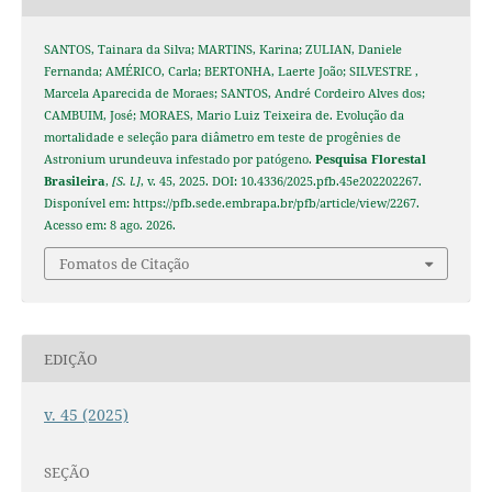
SANTOS, Tainara da Silva; MARTINS, Karina; ZULIAN, Daniele
Fernanda; AMÉRICO, Carla; BERTONHA, Laerte João; SILVESTRE ,
Marcela Aparecida de Moraes; SANTOS, André Cordeiro Alves dos;
CAMBUIM, José; MORAES, Mario Luiz Teixeira de. Evolução da
mortalidade e seleção para diâmetro em teste de progênies de
Astronium urundeuva infestado por patógeno.
Pesquisa Florestal
Brasileira
,
[S. l.]
, v. 45, 2025. DOI: 10.4336/2025.pfb.45e202202267.
Disponível em: https://pfb.sede.embrapa.br/pfb/article/view/2267.
Acesso em: 8 ago. 2026.
Fomatos de Citação
EDIÇÃO
v. 45 (2025)
SEÇÃO