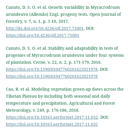
Canuto, D. S. O. et al. Genetic variability in Myracrodruon
urundeuva (Allemão) Engl. progeny tests. Open Journal of
Forestry, v. 7, n. 1, p. 1-10, 2017.
http://dx.doi.org/10.4236/ojf.2017.71001
. DOI:
https://doi.org/10.4236/ojf.2017.71001
Canuto, D. S. O. et al. Stability and adaptability in tests of
progenies of Myracrodruon urundeuva under four systems
of plantation. Cerne, v. 22, n. 2, p. 171-179, 2016.
https://doi.org/10.1590/01047760201622021978
. DOI:
https://doi.org/10.1590/01047760201622021978
Cao, R. et al. Modeling vegetation green-up dates across the
Tibetan Plateau by including both seasonal and daily
temperature and precipitation. Agricultural and Forest
Meteorology, v. 249, p. 176-186, 2018.
https://doi.org/10.1016/j.agrformet.2017.11.032
. DOI:
https://doi.org/10.1016/j.agrformet.2017.11.032