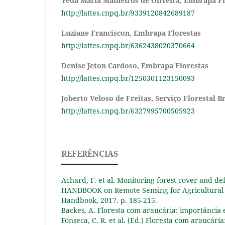
Yeda Maria Malheiros de Oliveira,
Embrapa Fl
http://lattes.cnpq.br/9339120842689187
Luziane Franciscon,
Embrapa Florestas
http://lattes.cnpq.br/6362438020370664
Denise Jeton Cardoso,
Embrapa Florestas
http://lattes.cnpq.br/1250301123150093
Joberto Veloso de Freitas,
Serviço Florestal Br
http://lattes.cnpq.br/6327995700505923
REFERÊNCIAS
Achard, F. et al. Monitoring forest cover and def
HANDBOOK on Remote Sensing for Agricultural S
Handbook, 2017. p. 185-215.
Backes, A. Floresta com araucária: importância e
Fonseca, C. R. et al. (Ed.) Floresta com araucári