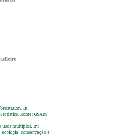
orestas
Blas Mola-Yudego, Tianjian Ca
(2020)
Predicting individual tree
growth using stand-level
simulation, diameter
distribution, and Bayesian
calibration.
Annals of Forest
Science,
77
(2),
10.1007/s13595-020-00970-0
asileiro
Kurt Riitters, Karen Schleeweis
Jennifer Costanza (2020)
Forest Area Change in the
Shifting Landscape Mosaic of
the Continental United States
from 2001 to 2016.
Land,
9
(11
417.
10.3390/land9110417
orestation. In:
tatistics. Rome: GSARS
Iací Dandara Santos Brasil, An
Paula Dalla Corte, Carlos Robe
 usos múltiplos. In:
Sanquetta, Nelson Yoshihiro
a: ecologia, conservação e
Nakajima, Carla Talita Pertille,