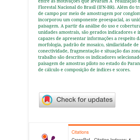
entre as motivações que levaram Ã realização 
Florestal Nacional do Brasil (IFN-BR). Além do t
de campo por meio de amostragem por conglom
incorporou um componente geoespacial, as uni
paisagem. A partir da análise do uso e cobertur
unidades amostrais, são gerados indicadores e 
capazes de apresentar informações a respeito d
morfologia, padrão de mosaico, similaridade de 
conectividade, fragmentação e situação das zona
trabalho são descritos os indicadores selecionad
paisagem de amostras piloto no estado do Para
de cálculo e composição de índices e scores.
Citations
CrossRef - Citation Indexes:
4