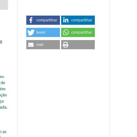
compartilhar
compartilhar
tweet
compartilhar
0
mail
es
 de
tém
ação
nça
ada.
m as