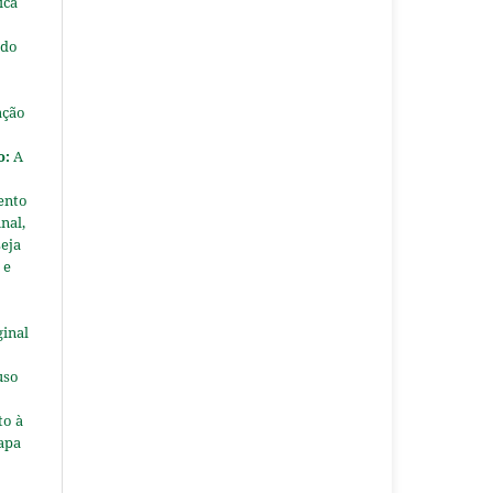
ica
 do
ação
o:
A
ento
nal,
seja
 e
ginal
uso
to à
apa