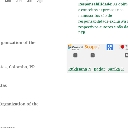
Responsabilidade:
As opini
e conceitos expressos nos
manuscritos são de
responsabilidade exclusiva 
respectivos autores e não d
PFB.
ganization of the
5
0
0
tas, Colombo, PR
Rukhsana N. Badar, Sarika P.
Bahadure (2025)
Exploring landscape ecology-
stas
based models for mapping
recreational open spatial
patterns: evidence from a ga
urban community in India.
Organization of the
GeoJournal,
90
(6),
10.1007/s10708-025-11519-x
Xianglin Tian, Shuaichao Sun,