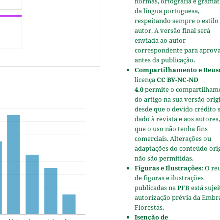
normas, ortografia e gramát
da língua portuguesa,
respeitando sempre o estilo
autor. A versão final será
enviada ao autor
correspondente para aprov
antes da publicação.
Compartilhamento e Reus
licença
CC BY-NC-ND
4.0
permite o compartilham
do artigo na sua versão origi
desde que o devido crédito 
dado à revista e aos autores,
que o uso não tenha fins
comerciais. Alterações ou
adaptações do conteúdo ori
não são permitidas.
Figuras e Ilustrações:
O re
de figuras e ilustrações
publicadas na PFB está sujei
autorização prévia da Embr
Florestas.
Isenção de