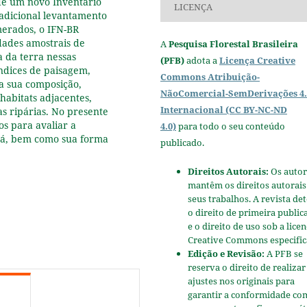
de um novo Inventário
LICENÇA
radicional levantamento
erados, o IFN-BR
dades amostrais de
A
Pesquisa Florestal Brasileira
a da terra nessas
(PFB)
adota a
Licença Creative
índices de paisagem,
Commons Atribuição-
a sua composição,
NãoComercial-SemDerivações 4.
habitats adjacentes,
Internacional (CC BY-NC-ND
s ripárias. No presente
os para avaliar a
4.0)
para todo o seu conteúdo
ná, bem como sua forma
publicado.
Direitos Autorais:
Os autor
mantêm os direitos autorais
seus trabalhos. A revista de
o direito de primeira public
e o direito de uso sob a lice
Creative Commons especific
Edição e Revisão:
A PFB se
reserva o direito de realizar
ajustes nos originais para
garantir a conformidade co