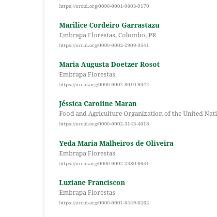
https://orcid.org/0000-0001-9803-9170
Marilice Cordeiro Garrastazu
Embrapa Florestas, Colombo, PR
https://orcid.org/0000-0002-2909-3541
Maria Augusta Doetzer Rosot
Embrapa Florestas
https://orcid.org/0000-0002-8010-9342
Jéssica Caroline Maran
Food and Agriculture Organization of the United Nat
https://orcid.org/0000-0002-3143-4018
Yeda Maria Malheiros de Oliveira
Embrapa Florestas
https://orcid.org/0000-0002-2380-6651
Luziane Franciscon
Embrapa Florestas
https://orcid.org/0000-0001-6449-0262