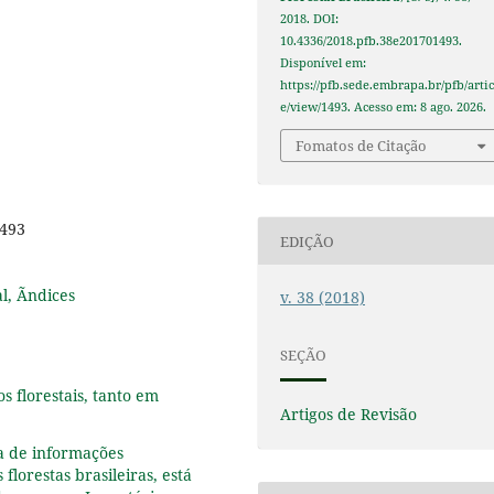
2018. DOI:
10.4336/2018.pfb.38e201701493.
Disponível em:
https://pfb.sede.embrapa.br/pfb/artic
e/view/1493. Acesso em: 8 ago. 2026.
Fomatos de Citação
1493
EDIÇÃO
l, Ãndices
v. 38 (2018)
SEÇÃO
s florestais, tanto em
Artigos de Revisão
ta de informações
 florestas brasileiras, está