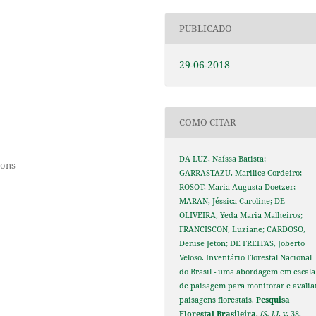
PUBLICADO
29-06-2018
COMO CITAR
DA LUZ, Naíssa Batista;
ions
GARRASTAZU, Marilice Cordeiro;
ROSOT, Maria Augusta Doetzer;
MARAN, Jéssica Caroline; DE
OLIVEIRA, Yeda Maria Malheiros;
FRANCISCON, Luziane; CARDOSO,
Denise Jeton; DE FREITAS, Joberto
Veloso. Inventário Florestal Nacional
do Brasil - uma abordagem em escala
de paisagem para monitorar e avalia
paisagens florestais.
Pesquisa
Florestal Brasileira
,
[S. l.]
, v. 38,