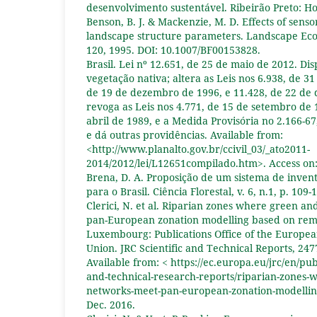
desenvolvimento sustentável. Ribeirão Preto: Hol
Benson, B. J. & Mackenzie, M. D. Effects of senso
landscape structure parameters. Landscape Ecolog
120, 1995. DOI: 10.1007/BF00153828.
Brasil. Lei nº 12.651, de 25 de maio de 2012. Di
vegetação nativa; altera as Leis nos 6.938, de 31
de 19 de dezembro de 1996, e 11.428, de 22 de
revoga as Leis nos 4.771, de 15 de setembro de 
abril de 1989, e a Medida Provisória no 2.166-67
e dá outras providências. Available from:
<http://www.planalto.gov.br/ccivil_03/_ato2011-
2014/2012/lei/L12651compilado.htm>. Access on:
Brena, D. A. Proposição de um sistema de inventa
para o Brasil. Ciência Florestal, v. 6, n.1, p. 109-
Clerici, N. et al. Riparian zones where green a
pan-European zonation modelling based on remo
Luxembourg: Publications Office of the Europe
Union. JRC Scientific and Technical Reports, 247
Available from: < https://ec.europa.eu/jrc/en/publ
and-technical-research-reports/riparian-zones-
networks-meet-pan-european-zonation-modelling
Dec. 2016.