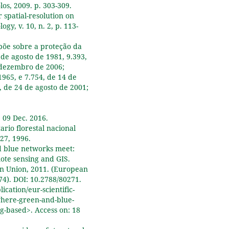
os, 2009. p. 303-309.
Lucas Araujo Moura, Nelson L
r spatial-resolution on
Cosmo, Rodrigo de Campos
y, v. 10, n. 2, p. 113-
Macedo (2024)
EFEITOS DA REGENERAÇÃO
spõe sobre a proteção da
FLORESTAL NA
 de agosto de 1981, 9.393,
CONECTIVIDADE DA PAISA
 dezembro de 2006;
DO ESTADO DE RONDÔNIA,
1965, e 7.754, de 14 de
AMAZÔNIA, BRASIL.
Nativa,
, de 24 de agosto de 2001;
12
(1),
147.
10.31413/nat.v12i1.15799
Mariasole Calbi, Nicola Clerici,
 09 Dec. 2016.
Thomas Borsch, Grischa Brok
rio florestal nacional
(2020)
127, 1996.
Reconstructing Long Term H
nd blue networks meet:
Andean Forest Dynamics Usi
te sensing and GIS.
Historical Aerial Imagery: A
an Union, 2011. (European
Case Study in Colombia.
Fores
74). DOI: 10.2788/80271.
11
(8),
788.
ication/eur-scientific-
10.3390/f11080788
where-green-and-blue-
-based>. Access on: 18