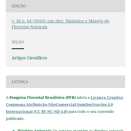
EDIÇÃO
v. 30 n. 64 (2010): out./dez. Dinâmica e Manejo de
Florestas Naturais
SEÇÃO
Artigos Científicos
LICENÇA
A
Pesquisa Florestal Brasileira (PFB)
adota a
Licença Creative
Commons Atribuição-NãoComercial-SemDerivações 4.0
Internacional (CC BY-NC-ND 4.0)
para todo o seu conteúdo
publicado.
Direitos Autorais:
Os autores mantêm os direitos autorais