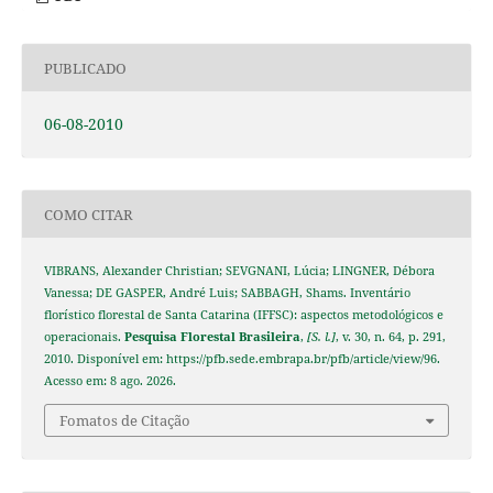
PUBLICADO
06-08-2010
COMO CITAR
VIBRANS, Alexander Christian; SEVGNANI, Lúcia; LINGNER, Débora
Vanessa; DE GASPER, André Luis; SABBAGH, Shams. Inventário
florístico florestal de Santa Catarina (IFFSC): aspectos metodológicos e
operacionais.
Pesquisa Florestal Brasileira
,
[S. l.]
, v. 30, n. 64, p. 291,
2010. Disponível em: https://pfb.sede.embrapa.br/pfb/article/view/96.
Acesso em: 8 ago. 2026.
Fomatos de Citação