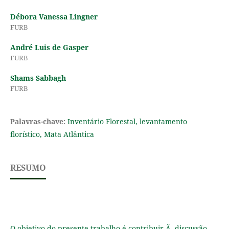
Débora Vanessa Lingner
FURB
André Luis de Gasper
FURB
Shams Sabbagh
FURB
Palavras-chave:
Inventário Florestal, levantamento
florístico, Mata Atlântica
RESUMO
O objetivo do presente trabalho é contribuir Ã discussão