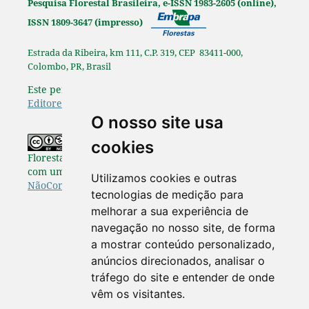
Pesquisa Florestal Brasileira, e-ISSN 1983-2605 (online),
ISSN 1809-3647 (impresso)
Estrada da Ribeira, km 111, C.P. 319, CEP 83411-000,
Colombo, PR, Brasil
Este periódico é afiliado à
Associação Brasileira de
Editores Científicos
.
O nosso site usa
Os originais publicados na Pesquisa
cookies
Florestal Brasileira estão disponibilizados de acordo
com uma Licença
Creative Commons Atribuição-
Utilizamos cookies e outras
NãoComercial-SemDerivações 4.0 Internacional
.
tecnologias de medição para
melhorar a sua experiência de
navegação no nosso site, de forma
a mostrar conteúdo personalizado,
anúncios direcionados, analisar o
tráfego do site e entender de onde
vêm os visitantes.