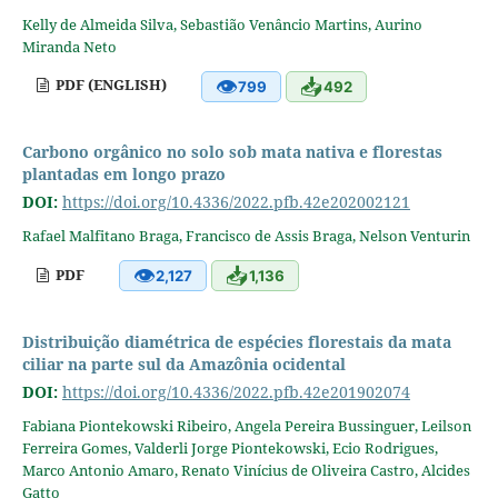
Kelly de Almeida Silva, Sebastião Venâncio Martins, Aurino
Miranda Neto
👁
📥
PDF (ENGLISH)
799
492
Carbono orgânico no solo sob mata nativa e florestas
plantadas em longo prazo
DOI:
https://doi.org/10.4336/2022.pfb.42e202002121
Rafael Malfitano Braga, Francisco de Assis Braga, Nelson Venturin
👁
📥
PDF
2,127
1,136
Distribuição diamétrica de espécies florestais da mata
ciliar na parte sul da Amazônia ocidental
DOI:
https://doi.org/10.4336/2022.pfb.42e201902074
Fabiana Piontekowski Ribeiro, Angela Pereira Bussinguer, Leilson
Ferreira Gomes, Valderli Jorge Piontekowski, Ecio Rodrigues,
Marco Antonio Amaro, Renato Vinícius de Oliveira Castro, Alcides
Gatto