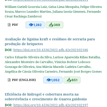
William Gutieli Gouveia Luiz, Geisa Lima Mesquita, Felipe Oliveira
Souza, Marcos Leandro Martins, Juliana Iassia Gimenez, Fernando
César Bachiega Zambrosi
👁
📥
PDF
1,282
369
Avaliação de lignina kraft e resíduos de serraria para
produção de briquetes
DOI:
https://doi.org/10.4336/2022.pfb.42e202102186
Carlos Eduardo Silveira da Silva, Larisse Aparecida Ribas Batalha,
Alexandre Monteiro de Carvalho, Vinicius Bohrer Lobosco
Gonzaga de Oliveira, Ana Márcia Macedo Ladeira Carvalho,
Angélica de Cássia Oliveira Carneiro, Fernando José Borges Gomes
👁
📥
PDF (ENGLISH)
1,052
651
Eficiência de hidrogel e cobertura morta na
sobrevivência e crescimento de Guarea guidonia
DOI:
https://doi.org/10.4336/2022.pfb.42e202102197