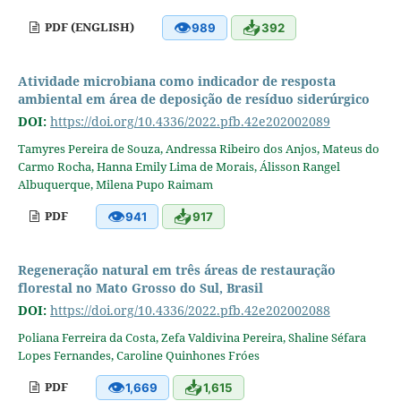
👁
📥
PDF (ENGLISH)
989
392
Atividade microbiana como indicador de resposta
ambiental em área de deposição de resíduo siderúrgico
DOI:
https://doi.org/10.4336/2022.pfb.42e202002089
Tamyres Pereira de Souza, Andressa Ribeiro dos Anjos, Mateus do
Carmo Rocha, Hanna Emily Lima de Morais, Álisson Rangel
Albuquerque, Milena Pupo Raimam
👁
📥
PDF
941
917
Regeneração natural em três áreas de restauração
florestal no Mato Grosso do Sul, Brasil
DOI:
https://doi.org/10.4336/2022.pfb.42e202002088
Poliana Ferreira da Costa, Zefa Valdivina Pereira, Shaline Séfara
Lopes Fernandes, Caroline Quinhones Fróes
👁
📥
PDF
1,669
1,615