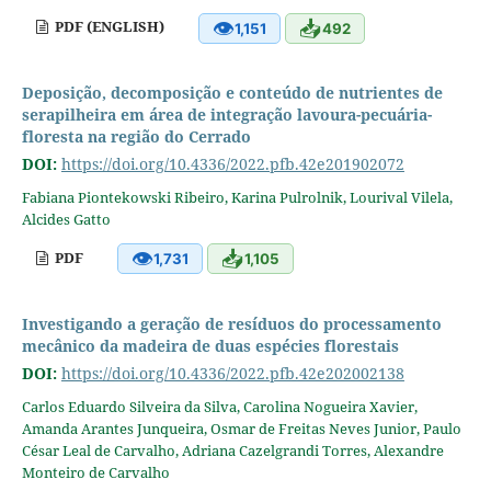
👁
📥
PDF (ENGLISH)
1,151
492
Deposição, decomposição e conteúdo de nutrientes de
serapilheira em área de integração lavoura-pecuária-
floresta na região do Cerrado
DOI:
https://doi.org/10.4336/2022.pfb.42e201902072
Fabiana Piontekowski Ribeiro, Karina Pulrolnik, Lourival Vilela,
Alcides Gatto
👁
📥
PDF
1,731
1,105
Investigando a geração de resíduos do processamento
mecânico da madeira de duas espécies florestais
DOI:
https://doi.org/10.4336/2022.pfb.42e202002138
Carlos Eduardo Silveira da Silva, Carolina Nogueira Xavier,
Amanda Arantes Junqueira, Osmar de Freitas Neves Junior, Paulo
César Leal de Carvalho, Adriana Cazelgrandi Torres, Alexandre
Monteiro de Carvalho