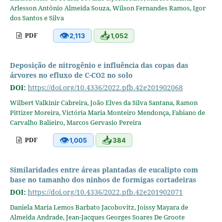
Arlesson Antônio Almeida Souza, Wilson Fernandes Ramos, Igor
dos Santos e Silva
👁
📥
PDF
2,113
1,052
Deposição de nitrogênio e influência das copas das
árvores no efluxo de C-CO2 no solo
DOI:
https://doi.org/10.4336/2022.pfb.42e201902068
Wilbert Valkinir Cabreira, João Elves da Silva Santana, Ramon
Pittizer Moreira, Victória Maria Monteiro Mendonça, Fabiano de
Carvalho Balieiro, Marcos Gervasio Pereira
👁
📥
PDF
1,005
384
Similaridades entre áreas plantadas de eucalipto com
base no tamanho dos ninhos de formigas cortadeiras
DOI:
https://doi.org/10.4336/2022.pfb.42e201902071
Daniela Maria Lemos Barbato Jacobovitz, Joissy Mayara de
Almeida Andrade, Jean-Jacques Georges Soares De Groote