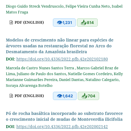
Diogo Guido Streck Vendruscolo, Felipe Vieira Cunha Neto, Isabel
Matos Fraga
👁
📥
PDF (ENGLISH)
1,231
814
Modelos de crescimento não linear para espécies de
árvores usadas na restauração florestal no Arco do
Desmatamento da Amazônia brasileira
DOI:
https://doi.org/10.4336/2022.pfb.42e202102180
Marcela de Castro Nunes Santos Terra , Marcos Gabriel Braz de
Lima, Juliano de Paulo dos Santos, Natielle Gomes Cordeiro, Kelly
Marianne Guimarães Pereira, Daniel Dantas, Natalino Calegario,
Soraya Alvarenga Botelho
👁
📥
PDF (ENGLISH)
1,642
704
Pó de rocha basáltica incorporado ao substrato favorece
o crescimento inicial de mudas de Monteverdia ilicifolia
DOI:
https://doi.org/10.4336/2022.pfb.42e202002142