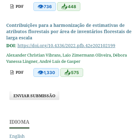
👁
📥
PDF
736
448
Contribuições para a harmonização de estimativas de
atributos florestais por área de inventários florestais de
larga escala
DOI:
https://doi.org/10.4336/2022.pfb.42e202102199
Alexander Christian Vibrans, Laio Zimermann Oliveira, Débora
Vanessa Lingner, André Luís de Gasper
👁
📥
PDF
1,330
575
ENVIAR SUBMISSÃO
IDIOMA
English