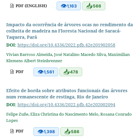
👁
📥
PDF (ENGLISH)
1,163
566
Impacto da ocorrência de árvores ocas no rendimento da
colheita de madeira na Floresta Nacional de Saracá-
Taquera, Pará
DOI:
https://doi.org/10.4336/2022.pfb.42e201902058
Vivian Barroso Almeida, José Natalino Macedo Silva, Maximilian
Klemens Albert Steinbrenner
👁
📥
PDF
1,561
478
Efeito de borda sobre atributos funcionais das árvores
num remanescente de restinga, Rio de Janeiro
DOI:
https://doi.org/10.4336/2022.pfb.42e202002094
Felipe Zuñe, Eliza Christina do Nascimento Melo, Rosana Conrado
Lopes
👁
📥
PDF
1,398
586