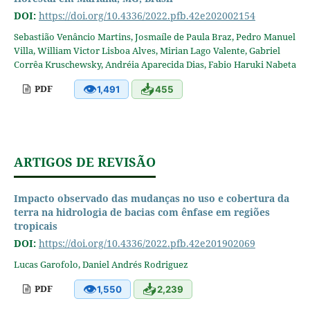
DOI:
https://doi.org/10.4336/2022.pfb.42e202002154
Sebastião Venâncio Martins, Josmaíle de Paula Braz, Pedro Manuel
Villa, William Victor Lisboa Alves, Mirian Lago Valente, Gabriel
Corrêa Kruschewsky, Andréia Aparecida Dias, Fabio Haruki Nabeta
👁
📥
PDF
1,491
455
ARTIGOS DE REVISÃO
Impacto observado das mudanças no uso e cobertura da
terra na hidrologia de bacias com ênfase em regiões
tropicais
DOI:
https://doi.org/10.4336/2022.pfb.42e201902069
Lucas Garofolo, Daniel Andrés Rodriguez
👁
📥
PDF
1,550
2,239