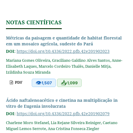
NOTAS CIENTÍFICAS
Métricas da paisagem e quantidade de habitat florestal
em um mosaico agrícola, sudeste do Pará
DOI:
https://doi.org/10.4336/2022.pfb.42e201902023
Mariana Gomes Oliveira, Graciliano Galdino Alves Santos, Anne-
Elisabeth Laques, Marcelo Cordeiro Thalês, Danielle Mitja,
Izildinha Souza Miranda
👁
📥
PDF
1,507
1,099
Ácido naftalenoacético e cinetina na multiplicação in
vitro de Eugenia involucrata
DOI:
https://doi.org/10.4336/2022.pfb.42e201902079
Charlene Moro Stefanel, Lia Rejane Silveira Reiniger, Caetano
Miguel Lemos Serrote, Ana Cristina Fonseca Ziegler