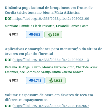
Dinâmica populacional de bruquíneos em frutos de
Cordia trichotoma no bioma Mata Atlântica
DOI:
https://doi.org/10.4336/2022.pfb.42e202002106
Marciane Danniela Fleck Pessotto, Ervandil Corrêa Costa
👁
📥
PDF
503
336
Aplicativos e smartphones para mensuração da altura de
árvores em plantio florestal
DOI:
https://doi.org/10.4336/2022.pfb.42e202002113
Rafaella De Angeli Curto, Mônica Ferreira Pinto, Charlote Wink,
Emanuel José Gomes de Araújo, Sintia Valerio Kohler
👁
📥
PDF
1,713
1,933
Volume e espessura de casca em árvores de teca em
diferentes espaçamentos
DOI:
https://doi.org/10.4336/2022.pfb.42e201902067