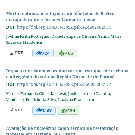
Morfoanatomia e ontogenia de plântulas de Bactris
maraja durante o desenvolvimento inicial
DOI:
https://doi.org/10.4336/2022.pfb.42e202002101
Joelma Keith Rodrigues, Daniel Felipe de Oliveira Gentil, Maria
Sílvia de Mendonça
👁
📥
PDF
724
406
Impacto de sistemas produtivos nos estoques de carbono
e nitrogênio do solo na Região Noroeste do Paraná
DOI:
https://doi.org/10.4336/2022.pfb.42e202002172
Marcos Fernando Gluck Rachwal, Josileia Acordi Zanatta,
Vanderley Porfírio-da-Silva, Luziane Franciscon
👁
📥
PDF
1,183
494
Avaliação de nucleários como técnica de restauração
florestal em Mariana, MG, Brasil