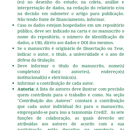
(es) no desenho do estudo; na coleta, análise e
interpretação de dados, na redação do relatório e/ou
na decisão em submeter o artigo para publicação.
Não tendo fonte de financiamento, informar.
Caso os dados estejam hospedados em um repositório
público, deve ser indicado na carta e no manuscrito o
nome do repositório, o número de identificação de
dados, a URL direto aos dados e DOI dos mesmos.
Se o manuscrito é originário de Dissertação ou Tese,
indicar o autor, o título, a universidade e o ano de
defesa da titulação.
Deve informar o título do manuscrito, nome(s)
completo(s) do(s) autor(es), endereço(s)
institucional(is) e eletrônico(s).
Informar a contribuição de cada autor.
Autoria:
A lista de autores deve ilustrar com precisão
quem contribuiu para o trabalho e como. Na seção
"
Contribuição dos Autores
" constará a contribuição
que cada autor individual fez para o manuscrito,
empregando-se para isso a taxonomia CrediT. As sete
funções de colaboração, as quais deverão ser
atribuídas aos autores de acordo com a sua
participação, estão descritas na sequência. As