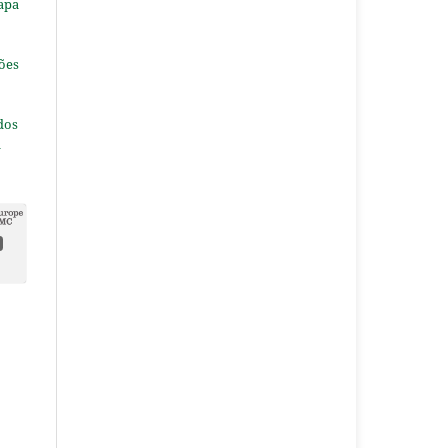
apa
ões
dos
a