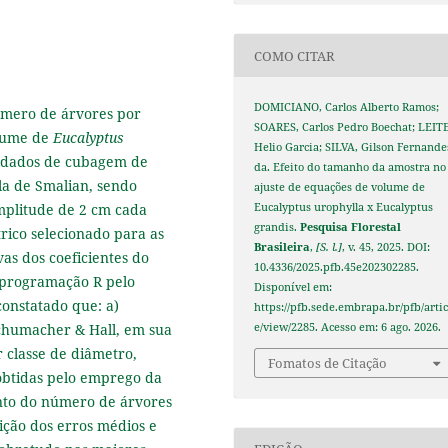
COMO CITAR
DOMICIANO, Carlos Alberto Ramos;
número de árvores por
SOARES, Carlos Pedro Boechat; LEITE
olume de
Eucalyptus
Helio Garcia; SILVA, Gilson Fernande
s dados de cubagem de
da. Efeito do tamanho da amostra no
la de Smalian, sendo
ajuste de equações de volume de
mplitude de 2 cm cada
Eucalyptus urophylla x Eucalyptus
grandis.
Pesquisa Florestal
trico selecionado para as
Brasileira
,
[S. l.]
, v. 45, 2025. DOI:
vas dos coeficientes do
10.4336/2025.pfb.45e202302285.
 programação R pelo
Disponível em:
onstatado que: a)
https://pfb.sede.embrapa.br/pfb/artic
chumacher & Hall, em sua
e/view/2285. Acesso em: 6 ago. 2026.
r classe de diâmetro,
Fomatos de Citação
obtidas pelo emprego da
nto do número de árvores
ição dos erros médios e