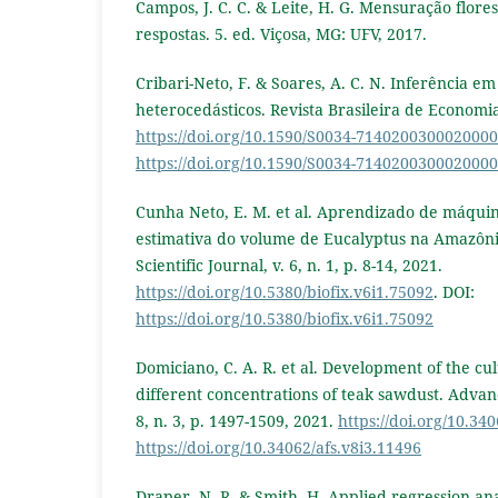
Campos, J. C. C. & Leite, H. G. Mensuração flores
respostas. 5. ed. Viçosa, MG: UFV, 2017.
Cribari-Neto, F. & Soares, A. C. N. Inferência e
heterocedásticos. Revista Brasileira de Economia,
https://doi.org/10.1590/S0034-714020030002000
https://doi.org/10.1590/S0034-714020030002000
Cunha Neto, E. M. et al. Aprendizado de máquin
estimativa do volume de Eucalyptus na Amazôni
Scientific Journal, v. 6, n. 1, p. 8-14, 2021.
https://doi.org/10.5380/biofix.v6i1.75092
. DOI:
https://doi.org/10.5380/biofix.v6i1.75092
Domiciano, C. A. R. et al. Development of the cu
different concentrations of teak sawdust. Advanc
8, n. 3, p. 1497-1509, 2021.
https://doi.org/10.34
https://doi.org/10.34062/afs.v8i3.11496
Draper, N. R. & Smith, H. Applied regression ana