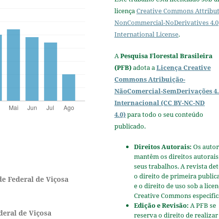
licença
Creative Commons Attribut
NonCommercial-NoDerivatives 4.0
International License
.
A
Pesquisa Florestal Brasileira
(PFB)
adota a
Licença Creative
Commons Atribuição-
NãoComercial-SemDerivações 4.
Internacional (CC BY-NC-ND
4.0)
para todo o seu conteúdo
publicado.
Direitos Autorais:
Os autor
mantêm os direitos autorais
seus trabalhos. A revista de
o direito de primeira public
de Federal de Viçosa
e o direito de uso sob a lice
Creative Commons especific
Edição e Revisão:
A PFB se
deral de Viçosa
reserva o direito de realizar