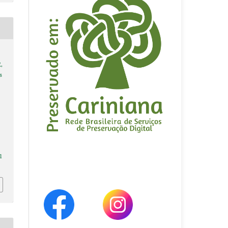
,
s
l