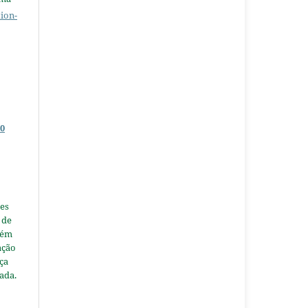
ion-
0
es
 de
tém
ação
nça
ada.