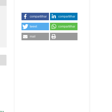
compartilhar
compartilhar
tweet
compartilhar
mail
uma