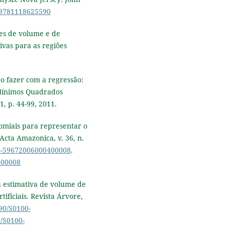
2/9781118625590
ões de volume e de
ivas para as regiões
ão fazer com a regressão:
 Mínimos Quadrados
1, p. 44-99, 2011.
nomiais para representar o
 Acta Amazonica, v. 36, n.
44-59672006000400008
.
400008
na estimativa de volume de
ificiais. Revista Árvore,
590/S0100-
0/S0100-