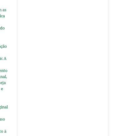
m as
ica
 do
ação
o:
A
ento
nal,
seja
 e
ginal
uso
to à