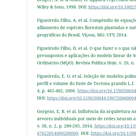
Wiley & Sons, 1998. DOI:
https://doi.org/10.100
Figueiredo Filho, A. et al. Compêndio de equaç
afilamento de espécies florestais plantadas e nat
geográficas do Brasil. Viçosa, MG: UFV, 2014.
Figueiredo Filho, D. et al. O que fazer e o que n
pressupostos e aplicações do modelo linear de
Ordinários (MQO). Revista Política Hoje, v. 20, n. 
Figueiredo, E. O. et al. Seleção de modelos poli
perfil e volume do fuste de Tectona grandis L.f.
4, p. 465-482, 2006.
https://doi.org/10.1590/S00
DOI:
https://doi.org/10.1590/S0044-59672006000
Gorgens, E. B. et al. Influência da arquitetura 
árvores individuais por meio de redes neurais art
v. 38, n. 2, p. 289-295, 2014.
https://doi.org/10.1
67622014000200009
. DOI:
https://doi.org/10.159