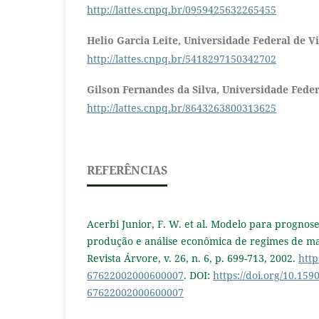
http://lattes.cnpq.br/0959425632265455
Helio Garcia Leite,
Universidade Federal de V
http://lattes.cnpq.br/5418297150342702
Gilson Fernandes da Silva,
Universidade Feder
http://lattes.cnpq.br/8643263800313625
REFERÊNCIAS
Acerbi Junior, F. W. et al. Modelo para prognos
produção e análise econômica de regimes de ma
Revista Árvore, v. 26, n. 6, p. 699-713, 2002.
http
67622002000600007
. DOI:
https://doi.org/10.159
67622002000600007