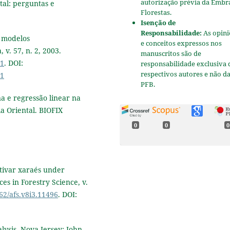
autorização prévia da Embr
tal: perguntas e
Florestas.
Isenção de
Responsabilidade:
As opini
m modelos
e conceitos expressos nos
 v. 57, n. 2, 2003.
manuscritos são de
01
. DOI:
responsabilidade exclusiva 
respectivos autores e não d
01
PFB.
a e regressão linear na
a Oriental. BIOFIX
0
0
0
ltivar xaraés under
es in Forestry Science, v.
062/afs.v8i3.11496
. DOI:
lysis. Nova Jersey: John