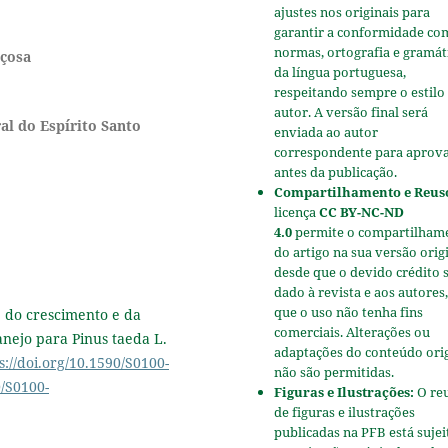
ajustes nos originais para
garantir a conformidade co
normas, ortografia e gramát
içosa
da língua portuguesa,
respeitando sempre o estilo
autor. A versão final será
al do Espírito Santo
enviada ao autor
correspondente para aprov
antes da publicação.
Compartilhamento e Reus
licença
CC BY-NC-ND
4.0
permite o compartilham
do artigo na sua versão origi
desde que o devido crédito 
dado à revista e aos autores,
que o uso não tenha fins
e do crescimento e da
comerciais. Alterações ou
nejo para Pinus taeda L.
adaptações do conteúdo ori
s://doi.org/10.1590/S0100-
não são permitidas.
0/S0100-
Figuras e Ilustrações:
O re
de figuras e ilustrações
publicadas na PFB está sujei