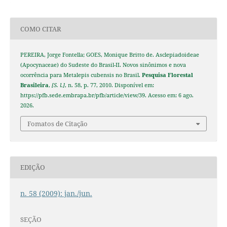
COMO CITAR
PEREIRA, Jorge Fontella; GOES, Monique Britto de. Asclepiadoideae
(Apocynaceae) do Sudeste do Brasil-II. Novos sinônimos e nova
ocorrência para Metalepis cubensis no Brasil.
Pesquisa Florestal
Brasileira
,
[S. l.]
, n. 58, p. 77, 2010. Disponível em:
https://pfb.sede.embrapa.br/pfb/article/view/39. Acesso em: 6 ago.
2026.
Fomatos de Citação
EDIÇÃO
n. 58 (2009): jan./jun.
SEÇÃO