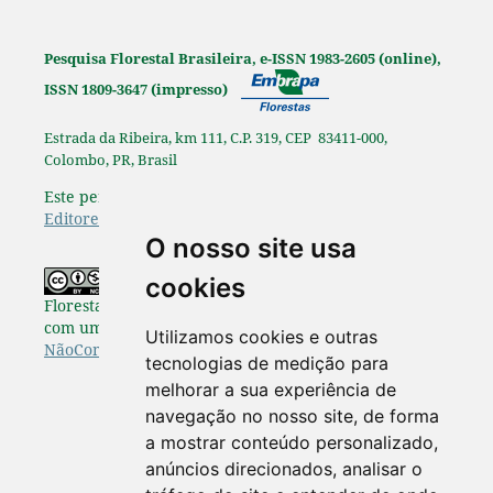
Pesquisa Florestal Brasileira, e-ISSN 1983-2605 (online),
ISSN 1809-3647 (impresso)
Estrada da Ribeira, km 111, C.P. 319, CEP 83411-000,
Colombo, PR, Brasil
Este periódico é afiliado à
Associação Brasileira de
Editores Científicos
.
O nosso site usa
Os originais publicados na Pesquisa
cookies
Florestal Brasileira estão disponibilizados de acordo
com uma Licença
Creative Commons Atribuição-
Utilizamos cookies e outras
NãoComercial-SemDerivações 4.0 Internacional
.
tecnologias de medição para
melhorar a sua experiência de
navegação no nosso site, de forma
a mostrar conteúdo personalizado,
anúncios direcionados, analisar o