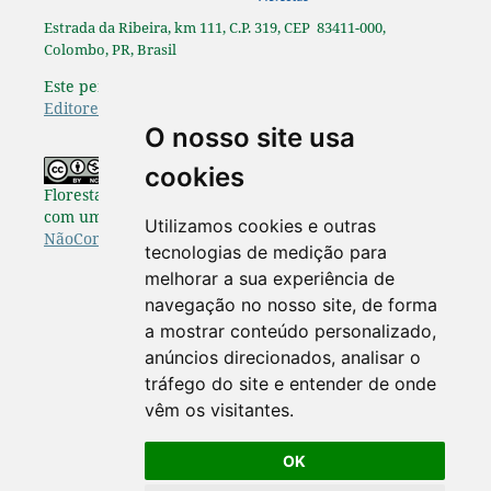
Estrada da Ribeira, km 111, C.P. 319, CEP 83411-000,
Colombo, PR, Brasil
Este periódico é afiliado à
Associação Brasileira de
Editores Científicos
.
O nosso site usa
Os originais publicados na Pesquisa
cookies
Florestal Brasileira estão disponibilizados de acordo
com uma Licença
Creative Commons Atribuição-
Utilizamos cookies e outras
NãoComercial-SemDerivações 4.0 Internacional
.
tecnologias de medição para
melhorar a sua experiência de
navegação no nosso site, de forma
a mostrar conteúdo personalizado,
anúncios direcionados, analisar o
tráfego do site e entender de onde
vêm os visitantes.
OK