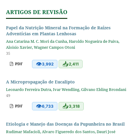
ARTIGOS DE REVISÃO
Papel da Nutrição Mineral na Formação de Raízes
Adventícias em Plantas Lenhosas
Ana Catarina M. C. Mori da Cunha, Haroldo Nogueira de Paiva,
Aloisio Xavier, Wagner Campos Otoni
35
👁
📥
PDF
3,992
2,411
A Micropropagação de Eucalipto
Leonardo Ferreira Dutra, Ivar Wendling, Gilvano Ebling Brondani
49
👁
📥
PDF
6,733
3,318
Etiologia e Manejo das Doenças da Pupunheira no Brasil
Rudimar Mafacioli, Alvaro Figueredo dos Santos, Dauri José