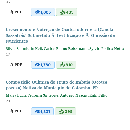
05
👁
📥
PDF
1,605
435
Crescimento e Nutrição de Ocotea odorifera (Canela
Sassafrás) Submetido Ã Fertilização e Ã Omissão de
Nutrientes
Silvia Schmidlin Keil, Carlos Bruno Reissmann, Sylvio Pellico Netto
17
👁
📥
PDF
1,780
610
Composição Química do Fruto de Imbuia (Ocotea
porosa) Nativa do Município de Colombo, PR
Maria Lúcia Ferreira Simeone, Antonio Nascim Kalil Filho
29
👁
📥
PDF
1,201
395