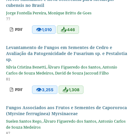
cubensis no Brasil
Jorge Fontella Pereira, Monique Britto de Goes
77
👁
📥
PDF
1,010
446
Levantamento de Fungos em Sementes de Cedro e
Avaliação da Patogenicidade de Fusarium sp. e Pestalotia
sp.
Sílvia Cristina Benetti, Ãlvaro Figueredo dos Santos, Antonio
Carlos de Souza Medeiros, David de Souza Jaccoud Filho
81
👁
📥
PDF
3,255
1,308
Fungos Associados aos Frutos e Sementes de Capororoca
(Myrsine ferruginea) Myrsinaceae
Suelen Santos Rego, Ãlvaro Figueredo dos Santos, Antonio Carlos
de Souza Medeiros
87