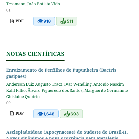
Tessmann, João Batista Vida
61
👁
📥
PDF
918
511
NOTAS CIENTÍFICAS
Enraizamento de Perfilhos de Pupunheira (Bactris
gasipaes)
Anderson Luiz Augusto Tracz, Ivar Wendling, Antonio Nascim
Kalil Filho, Ãlvaro Figueredo dos Santos, Marguerite Germanine
Ghislaine Quoirin
69
👁
📥
PDF
1,648
693
Asclepiadoideae (Apocynaceae) do Sudeste do Brasil-II.
Novos sinônimos e nova ocorrência para Metalepis