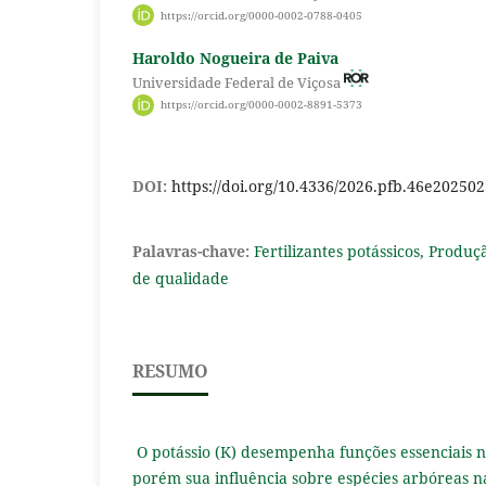
https://orcid.org/0000-0002-0788-0405
Haroldo Nogueira de Paiva
Universidade Federal de Viçosa
https://orcid.org/0000-0002-8891-5373
DOI:
https://doi.org/10.4336/2026.pfb.46e20250
Palavras-chave:
Fertilizantes potássicos, Prod
de qualidade
RESUMO
O potássio (K) desempenha funções essenciais n
porém sua influência sobre espécies arbóreas na