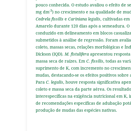
pouco conhecida. O estudo avaliou o efeito de s
-3
mg dm
) no crescimento e na qualidade de mu
Cedrela fissilis
e
Cariniana legalis
, cultivadas em
Amarelo durante 120 dias após a semeadura. O 
conduzido em delineamento em blocos casualiza
submetidos à análise de regressão. Foram avalia
coleto, massas secas, relações morfológicas e Ín
Dickson (IQD).
M. fistulifera
apresentou resposta 
massa seca de raízes. Em
C. fissilis
, todas as va
suprimento de K, com incremento no cresciment
mudas, destacando-se os efeitos positivos sobre 
Para
C. legalis
, houve resposta significativa ap
coleto e massa seca da parte aérea. Os resultad
interespecíficas na exigência nutricional em K,
de recomendações específicas de adubação potás
produção de mudas das espécies nativas.