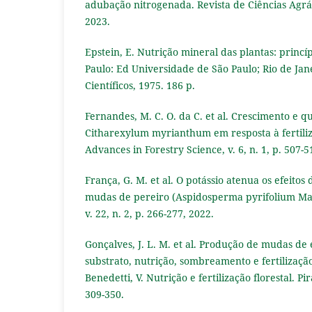
adubação nitrogenada. Revista de Ciências Agrária
2023.
Epstein, E. Nutrição mineral das plantas: princíp
Paulo: Ed Universidade de São Paulo; Rio de Jane
Científicos, 1975. 186 p.
Fernandes, M. C. O. da C. et al. Crescimento e 
Citharexylum myrianthum em resposta à fertili
Advances in Forestry Science, v. 6, n. 1, p. 507-5
França, G. M. et al. O potássio atenua os efeitos 
mudas de pereiro (Aspidosperma pyrifolium Mart
v. 22, n. 2, p. 266-277, 2022.
Gonçalves, J. L. M. et al. Produção de mudas de 
substrato, nutrição, sombreamento e fertilização.
Benedetti, V. Nutrição e fertilização florestal. Pi
309-350.