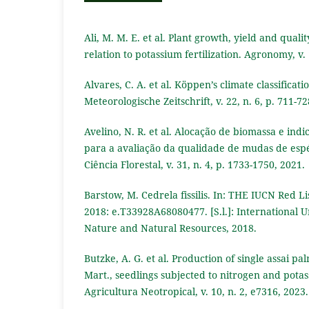
Ali, M. M. E. et al. Plant growth, yield and qualit
relation to potassium fertilization. Agronomy, v. 
Alvares, C. A. et al. Köppen’s climate classificati
Meteorologische Zeitschrift, v. 22, n. 6, p. 711-72
Avelino, N. R. et al. Alocação de biomassa e ind
para a avaliação da qualidade de mudas de espéc
Ciência Florestal, v. 31, n. 4, p. 1733-1750, 2021.
Barstow, M. Cedrela fissilis. In: THE IUCN Red L
2018: e.T33928A68080477. [S.l.]: International U
Nature and Natural Resources, 2018.
Butzke, A. G. et al. Production of single assai p
Mart., seedlings subjected to nitrogen and potas
Agricultura Neotropical, v. 10, n. 2, e7316, 2023.