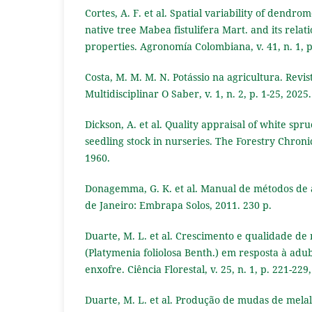
Cortes, A. F. et al. Spatial variability of dendro
native tree Mabea fistulifera Mart. and its relati
properties. Agronomía Colombiana, v. 41, n. 1, p
Costa, M. M. M. N. Potássio na agricultura. Revist
Multidisciplinar O Saber, v. 1, n. 2, p. 1-25, 2025.
Dickson, A. et al. Quality appraisal of white spr
seedling stock in nurseries. The Forestry Chronicle
1960.
Donagemma, G. K. et al. Manual de métodos de an
de Janeiro: Embrapa Solos, 2011. 230 p.
Duarte, M. L. et al. Crescimento e qualidade de
(Platymenia foliolosa Benth.) em resposta à adu
enxofre. Ciência Florestal, v. 25, n. 1, p. 221-229
Duarte, M. L. et al. Produção de mudas de mela