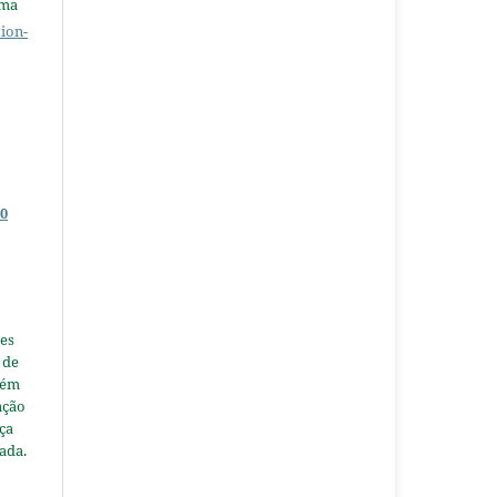
uma
ion-
0
es
 de
tém
ação
nça
ada.