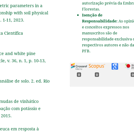
autorização prévia da Embr
metric parameters in a
Florestas.
onship with soil physical
Isenção de
. 1-11, 2023.
Responsabilidade:
As opini
e conceitos expressos nos
a Científica
manuscritos são de
responsabilidade exclusiva 
respectivos autores e não d
PFB.
uce and white pine
, v. 36, n. 1, p. 10-13,
0
0
0
álise de solo. 2. ed. Rio
 mudas de vinhático
bação com potássio e
, 2015.
leuca em resposta à