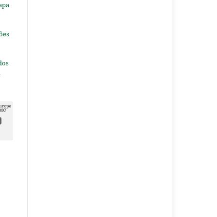
apa
ões
dos
a