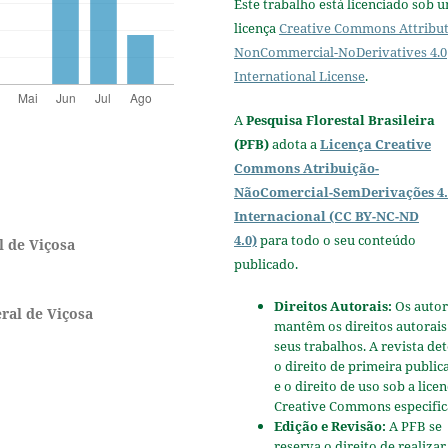
Este trabalho está licenciado sob 
licença
Creative Commons Attribut
NonCommercial-NoDerivatives 4.0
International License
.
A
Pesquisa Florestal Brasileira
(PFB)
adota a
Licença Creative
Commons Atribuição-
NãoComercial-SemDerivações 4.
Internacional (CC BY-NC-ND
4.0)
para todo o seu conteúdo
l de Viçosa
publicado.
Direitos Autorais:
Os autor
ral de Viçosa
mantêm os direitos autorais
seus trabalhos. A revista de
o direito de primeira public
e o direito de uso sob a lice
Creative Commons especific
Edição e Revisão:
A PFB se
reserva o direito de realizar