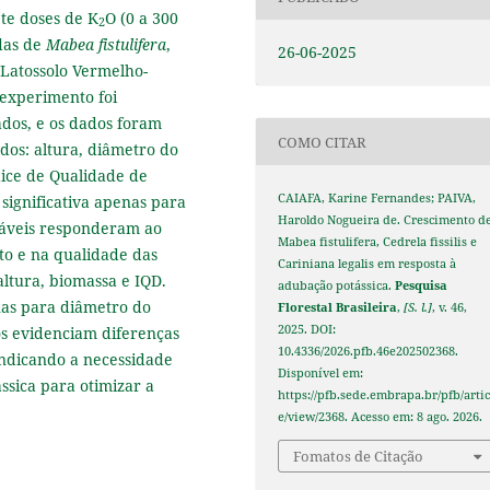
ete doses de K
O (0 a 300
2
das de
Mabea fistulifera
,
26-06-2025
 Latossolo Vermelho-
experimento foi
dos, e os dados foram
COMO CITAR
dos: altura, diâmetro do
dice de Qualidade de
CAIAFA, Karine Fernandes; PAIVA,
significativa apenas para
Haroldo Nogueira de. Crescimento d
riáveis responderam ao
Mabea fistulifera, Cedrela fissilis e
o e na qualidade das
Cariniana legalis em resposta à
altura, biomassa e IQD.
adubação potássica.
Pesquisa
enas para diâmetro do
Florestal Brasileira
,
[S. l.]
, v. 46,
2025. DOI:
os evidenciam diferenças
10.4336/2026.pfb.46e202502368.
 indicando a necessidade
Disponível em:
sica para otimizar a
https://pfb.sede.embrapa.br/pfb/artic
e/view/2368. Acesso em: 8 ago. 2026.
Fomatos de Citação