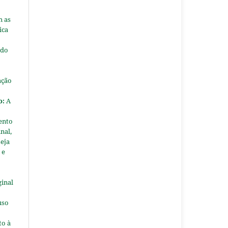
m as
ica
 do
ação
o:
A
ento
nal,
seja
 e
ginal
uso
to à