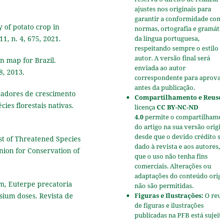
ajustes nos originais para
garantir a conformidade co
y of potato crop in
normas, ortografia e gramát
11, n. 4, 675, 2021.
da língua portuguesa,
respeitando sempre o estilo
autor. A versão final será
on map for Brazil.
enviada ao autor
8, 2013.
correspondente para aprov
antes da publicação.
icadores de crescimento
Compartilhamento e Reus
ies florestais nativas.
licença
CC BY-NC-ND
4.0
permite o compartilham
do artigo na sua versão origi
desde que o devido crédito 
ist of Threatened Species
dado à revista e aos autores,
nion for Conservation of
que o uso não tenha fins
comerciais. Alterações ou
adaptações do conteúdo ori
alm, Euterpe precatoria
não são permitidas.
sium doses. Revista de
Figuras e Ilustrações:
O re
de figuras e ilustrações
publicadas na PFB está sujei