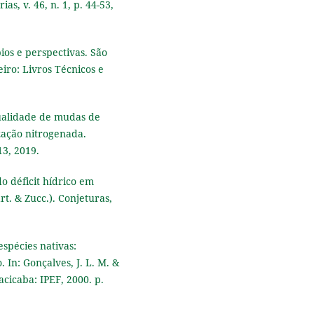
s, v. 46, n. 1, p. 44-53,
ios e perspectivas. São
iro: Livros Técnicos e
qualidade de mudas de
zação nitrogenada.
13, 2019.
do déficit hídrico em
. & Zucc.). Conjeturas,
espécies nativas:
 In: Gonçalves, J. L. M. &
racicaba: IPEF, 2000. p.