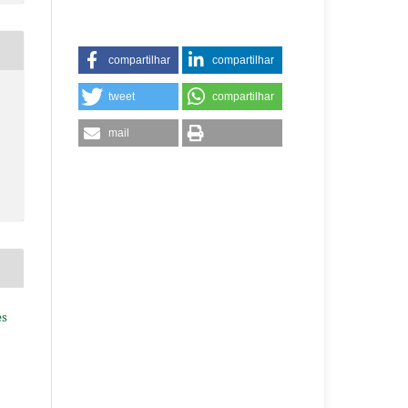
compartilhar
compartilhar
tweet
compartilhar
mail
es