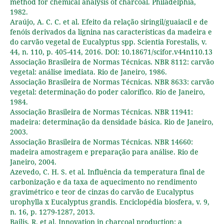
method for chemical analysis of charcoal. Philadelphia,
1982.
Araújo, A. C. C. et al. Efeito da relação siringil/guaiacil e de
fenóis derivados da lignina nas características da madeira e
do carvão vegetal de Eucalyptus spp. Scientia Forestalis, v.
44, n. 110, p. 405-414, 2016. DOI: 10.18671/scifor.v44n110.13
Associação Brasileira de Normas Técnicas. NBR 8112: carvão
vegetal: análise imediata. Rio de Janeiro, 1986.
Associação Brasileira de Normas Técnicas. NBR 8633: carvão
vegetal: determinação do poder calorífico. Rio de Janeiro,
1984.
Associação Brasileira de Normas Técnicas. NBR 11941:
madeira: determinação da densidade básica. Rio de Janeiro,
2003.
Associação Brasileira de Normas Técnicas. NBR 14660:
madeira amostragem e preparação para análise. Rio de
Janeiro, 2004.
Azevedo, C. H. S. et al. Influência da temperatura final de
carbonização e da taxa de aquecimento no rendimento
gravimétrico e teor de cinzas do carvão de Eucalyptus
urophylla x Eucalyptus grandis. Enciclopédia biosfera, v. 9,
n. 16, p. 1279-1287, 2013.
Bailis, R. et al. Innovation in charcoal production: a