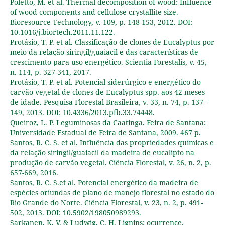
Poletto, M. et al. Thermal decomposition of wood: Influence
of wood components and cellulose crystallite size.
Bioresource Technology, v. 109, p. 148-153, 2012. DOI:
10.1016/j.biortech.2011.11.122.
Protásio, T. P. et al. Classificação de clones de Eucalyptus por
meio da relação siringil/guaiacil e das características de
crescimento para uso energético. Scientia Forestalis, v. 45,
n. 114, p. 327-341, 2017.
Protásio, T. P. et al. Potencial siderúrgico e energético do
carvão vegetal de clones de Eucalyptus spp. aos 42 meses
de idade. Pesquisa Florestal Brasileira, v. 33, n. 74, p. 137-
149, 2013. DOI: 10.4336/2013.pfb.33.74448.
Queiroz, L. P. Leguminosas da Caatinga. Feira de Santana:
Universidade Estadual de Feira de Santana, 2009. 467 p.
Santos, R. C. S. et al. Influência das propriedades químicas e
da relação siringil/guaiacil da madeira de eucalipto na
produção de carvão vegetal. Ciência Florestal, v. 26, n. 2, p.
657-669, 2016.
Santos, R. C. S.et al. Potencial energético da madeira de
espécies oriundas de plano de manejo florestal no estado do
Rio Grande do Norte. Ciência Florestal, v. 23, n. 2, p. 491-
502, 2013. DOI: 10.5902/198050989293.
Sarkanen, K. V. & Ludwig, C. H. Lignins: ocurrence,