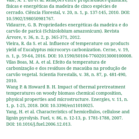
físicas e energéticas da madeira de cinco espécies de
cerrado. Ciência Florestal, v. 20, n. 1, p. 137-145, 2010. DOI:
10.5902/198050981767.
Vidaurre, G. B. Propriedades energéticas da madeira e do
carvão de paricá (Schizolobium amazonicum). Revista
Árvore, v. 36, n. 2, p. 365-371, 2012.
Vieira, R. da S. et al. Influence of temperature on products
yield of Eucalyptus microcorys carbonization. Cerne, v. 19,
n. 1, p. 59-64, 2016. DOI: 10.1590/S0104-77602013000100008.
Vilas Boas, M. A. et al. Efeito da temperatura de
carbonização e dos resíduos de macaúba na produção de
carvão vegetal. Scientia Forestalis, v. 38, n. 87, p. 481-490,
2010.
Wang P. & Howard B. H. Impact of thermal pretreatment
temperatures on woody biomass chemical composition,
physical properties and microstructure. Energies, v. 11, n.
1, p. 1-25, 2018. DOI: 10.3390/en11010025.
Yang, H. et al. Characteristics of hemicellulos, cellulose and
lignin pyrolysis. Fuel, v. 86, n. 12-13, p. 1781-1788, 2007.
DOI: 10.1016/j.fuel.2006.12.013.