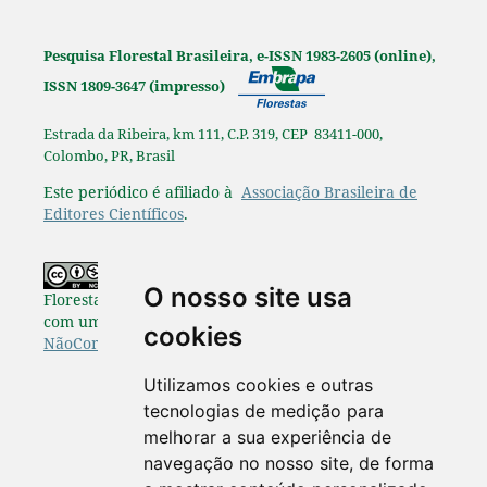
Pesquisa Florestal Brasileira, e-ISSN 1983-2605 (online),
ISSN 1809-3647 (impresso)
Estrada da Ribeira, km 111, C.P. 319, CEP 83411-000,
Colombo, PR, Brasil
Este periódico é afiliado à
Associação Brasileira de
Editores Científicos
.
Os originais publicados na Pesquisa
O nosso site usa
Florestal Brasileira estão disponibilizados de acordo
com uma Licença
Creative Commons Atribuição-
cookies
NãoComercial-SemDerivações 4.0 Internacional
.
Utilizamos cookies e outras
tecnologias de medição para
melhorar a sua experiência de
navegação no nosso site, de forma