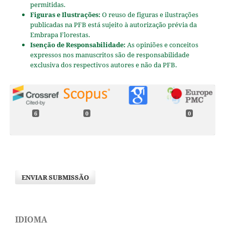
permitidas.
Figuras e Ilustrações:
O reuso de figuras e ilustrações
publicadas na PFB está sujeito à autorização prévia da
Embrapa Florestas.
Isenção de Responsabilidade:
As opiniões e conceitos
expressos nos manuscritos são de responsabilidade
exclusiva dos respectivos autores e não da PFB.
6
0
0
Humberto Fauller De Siqueira, Evelym Poliana Santos
Patrício, Michael Douglas Roque Lima, José Benedito
Guimarães Junior, Angélica de Cássia Oliveira Carneiro,
Paulo Fernando Trugilho, Thiago de Paula Protásio (2020)
ENVIAR SUBMISSÃO
AVALIAÇÃO DE TRÊS MADEIRAS NATIVAS DO
CERRADO GOIANO VISANDO À UTILIZAÇÃO
ENERGÉTICA.
Nativa,
8
(5),
615.
10.31413/nativa.v8i5.10338
IDIOMA