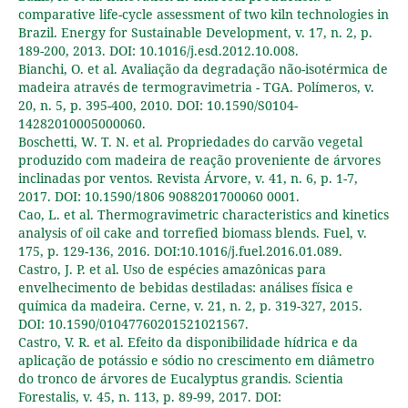
comparative life-cycle assessment of two kiln technologies in
Brazil. Energy for Sustainable Development, v. 17, n. 2, p.
189-200, 2013. DOI: 10.1016/j.esd.2012.10.008.
Bianchi, O. et al. Avaliação da degradação não-isotérmica de
madeira através de termogravimetria - TGA. Polímeros, v.
20, n. 5, p. 395-400, 2010. DOI: 10.1590/S0104-
14282010005000060.
Boschetti, W. T. N. et al. Propriedades do carvão vegetal
produzido com madeira de reação proveniente de árvores
inclinadas por ventos. Revista Árvore, v. 41, n. 6, p. 1-7,
2017. DOI: 10.1590/1806 9088201700060 0001.
Cao, L. et al. Thermogravimetric characteristics and kinetics
analysis of oil cake and torrefied biomass blends. Fuel, v.
175, p. 129-136, 2016. DOI:10.1016/j.fuel.2016.01.089.
Castro, J. P. et al. Uso de espécies amazônicas para
envelhecimento de bebidas destiladas: análises física e
química da madeira. Cerne, v. 21, n. 2, p. 319-327, 2015.
DOI: 10.1590/01047760201521021567.
Castro, V. R. et al. Efeito da disponibilidade hídrica e da
aplicação de potássio e sódio no crescimento em diâmetro
do tronco de árvores de Eucalyptus grandis. Scientia
Forestalis, v. 45, n. 113, p. 89-99, 2017. DOI: