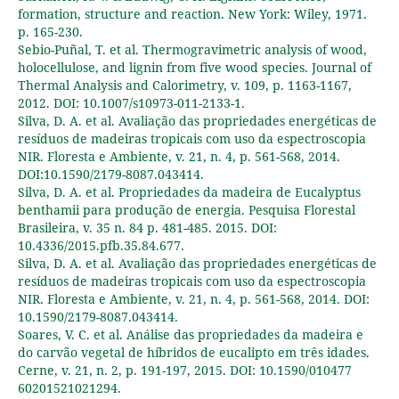
formation, structure and reaction. New York: Wiley, 1971.
p. 165-230.
Sebio-Puñal, T. et al. Thermogravimetric analysis of wood,
holocellulose, and lignin from five wood species. Journal of
Thermal Analysis and Calorimetry, v. 109, p. 1163-1167,
2012. DOI: 10.1007/s10973-011-2133-1.
Silva, D. A. et al. Avaliação das propriedades energéticas de
resíduos de madeiras tropicais com uso da espectroscopia
NIR. Floresta e Ambiente, v. 21, n. 4, p. 561-568, 2014.
DOI:10.1590/2179-8087.043414.
Silva, D. A. et al. Propriedades da madeira de Eucalyptus
benthamii para produção de energia. Pesquisa Florestal
Brasileira, v. 35 n. 84 p. 481-485. 2015. DOI:
10.4336/2015.pfb.35.84.677.
Silva, D. A. et al. Avaliação das propriedades energéticas de
resíduos de madeiras tropicais com uso da espectroscopia
NIR. Floresta e Ambiente, v. 21, n. 4, p. 561-568, 2014. DOI:
10.1590/2179-8087.043414.
Soares, V. C. et al. Análise das propriedades da madeira e
do carvão vegetal de híbridos de eucalipto em três idades.
Cerne, v. 21, n. 2, p. 191-197, 2015. DOI: 10.1590/010477
60201521021294.