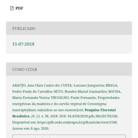
PDF
PUBLICADO
11-07-2018
COMO CITAR
ARAÚJO, Ana Clara Caxito de; COSTA, Luciano Junqueira; BRAGA,
Pedro Paulo de Carvalho; NETO, Rosalvo Maciel Guimarães; ROCHA,
Maria Fernanda Vieira; TRUGILHO, Paulo Fernando. Propriedades
energéticas da madeira e do carvão vegetal de Cenostigma
macrophyllum: subsídios ao uso sustentável.
Pesquisa Florestal
Brasileira
,
[S. l.]
, v. 38, 2018. DOI: 10.4336/2018.pfb.38e201701546.
Disponível em: https://pfb.sede.embrapa.br/pfb/article/view/1546.
Acesso em: 8 ago. 2026.