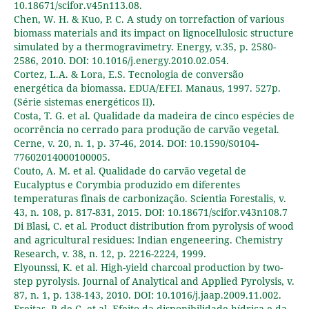
10.18671/scifor.v45n113.08.
Chen, W. H. & Kuo, P. C. A study on torrefaction of various
biomass materials and its impact on lignocellulosic structure
simulated by a thermogravimetry. Energy, v.35, p. 2580-
2586, 2010. DOI: 10.1016/j.energy.2010.02.054.
Cortez, L.A. & Lora, E.S. Tecnologia de conversão
energética da biomassa. EDUA/EFEI. Manaus, 1997. 527p.
(Série sistemas energéticos II).
Costa, T. G. et al. Qualidade da madeira de cinco espécies de
ocorrência no cerrado para produção de carvão vegetal.
Cerne, v. 20, n. 1, p. 37-46, 2014. DOI: 10.1590/S0104-
77602014000100005.
Couto, A. M. et al. Qualidade do carvão vegetal de
Eucalyptus e Corymbia produzido em diferentes
temperaturas finais de carbonização. Scientia Forestalis, v.
43, n. 108, p. 817-831, 2015. DOI: 10.18671/scifor.v43n108.7
Di Blasi, C. et al. Product distribution from pyrolysis of wood
and agricultural residues: Indian engeneering. Chemistry
Research, v. 38, n. 12, p. 2216-2224, 1999.
Elyounssi, K. et al. High-yield charcoal production by two-
step pyrolysis. Journal of Analytical and Applied Pyrolysis, v.
87, n. 1, p. 138-143, 2010. DOI: 10.1016/j.jaap.2009.11.002.
Freitas, P. de C. et al. Efeito da disponibilidade hídrica e da