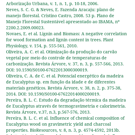
Arborização Urbana, v. 1, n. 1, p. 10-18, 2006.
Neves, S. C. G. & Neves, E. Fazenda Aracaju: plano de
manejo florestal. Cristino Castro, 2008. 53 p. Plano de
Manejo Florestal Sustentável apresentado ao IBAMA, nº
2200.2.2009.00023.
Novaes, E. et al. Lignin and Biomass: A negative correlation
for wood formation and lignin content in trees. Plant
Physiology, v. 154, p. 555-561, 2010.
Oliveira, A. C. et al. Otimização da produção do carvão
vegetal por meio do controle de temperaturas de
carbonização. Revista Árvore, v. 37, n. 3, p. 557-566, 2013.
DOI: 10.1590/S0100-67622013000300019.
Oliveira, C. A. de C. et al. Potencial energético da madeira
de Eucalyptus sp. em função da idade e de diferentes
materiais genéticos. Revista Árvore, v. 38, n. 2, p. 375-38,
2014. DOI: 10.1590/S0100-67622014000200019.
Pereira, B. L. C. Estudo da degradação térmica da madeira
de Eucalyptus através de termogravimetria e calorimetria.
Revista Árvore, v.37, n.3, p.567-576, 2013.
Pereira, B. L. C. et al. Influence of chemical composition of
Eucalyptus wood on gravimetric yield and charcoal
properties. BioResources, v. 8, n. 3, p. 4574-4592, 2013b.