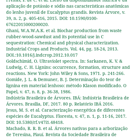
aplicação de potássio e sódio nas características anatômicas
do lenho juvenil de Eucalyptus grandis. Revista Árvore, v.
39, n. 2, p. 405-416, 2015. DOI: 10.1590/0100-
67622015000200020.
Ghani, W.A.W.A.K. et al. Biochar production from waste
rubber-wood-sawdust and its potential use in C
sequestration: Chemical and physical characterization.
Industrial Crops and Products. Vol. 44, pg. 18-24, 2013.
DOI.:10.1016/j.indcrop.2012.10.017
Goldschimid, O. Ultraviolet spectra. In: Sarkanen, K. V. &
Ludwig, C. H. Lignins: occurrence, formation, structure and
reactions. New York: John Wiley & Sons, 1971. p. 241-266.
Gomide, J. L. & Demuner, B. J. Determinação do teor de
lignina em material lenhoso: método Klason modificado. O
Papel, v. 47, n. 8, p. 36-38, 1986.
Indústria Brasileira de Árvores. IBÁ: Indústria Brasileira de
Árvores. Brasília, DF, 2017. 80 p. Relatório IBÁ 2016.
Jesus, M. S. et al. Caracterização energética de diferentes
espécies de Eucalyptus. Floresta, v. 47, n. 1, p. 11-16, 2017.
DOI: 10.5380/rf.v47i1.48418.
Machado, R. R. B. et al. Árvores nativas para a arborização
de Teresina, Piauí. Revista da Sociedade Brasileira de