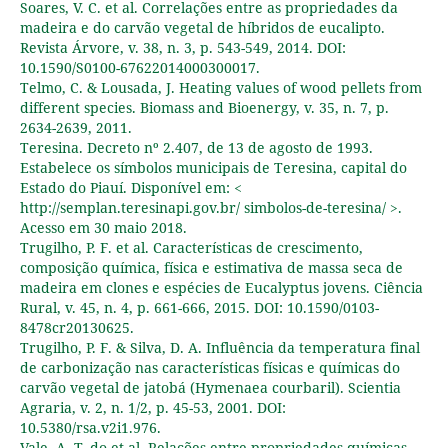
Soares, V. C. et al. Correlações entre as propriedades da
madeira e do carvão vegetal de híbridos de eucalipto.
Revista Árvore, v. 38, n. 3, p. 543-549, 2014. DOI:
10.1590/S0100-67622014000300017.
Telmo, C. & Lousada, J. Heating values of wood pellets from
different species. Biomass and Bioenergy, v. 35, n. 7, p.
2634-2639, 2011.
Teresina. Decreto nº 2.407, de 13 de agosto de 1993.
Estabelece os símbolos municipais de Teresina, capital do
Estado do Piauí. Disponível em: <
http://semplan.teresinapi.gov.br/ simbolos-de-teresina/ >.
Acesso em 30 maio 2018.
Trugilho, P. F. et al. Características de crescimento,
composição química, física e estimativa de massa seca de
madeira em clones e espécies de Eucalyptus jovens. Ciência
Rural, v. 45, n. 4, p. 661-666, 2015. DOI: 10.1590/0103-
8478cr20130625.
Trugilho, P. F. & Silva, D. A. Influência da temperatura final
de carbonização nas características físicas e químicas do
carvão vegetal de jatobá (Hymenaea courbaril). Scientia
Agraria, v. 2, n. 1/2, p. 45-53, 2001. DOI:
10.5380/rsa.v2i1.976.
Vale, A. T. do et al. Relações entre propriedades químicas,