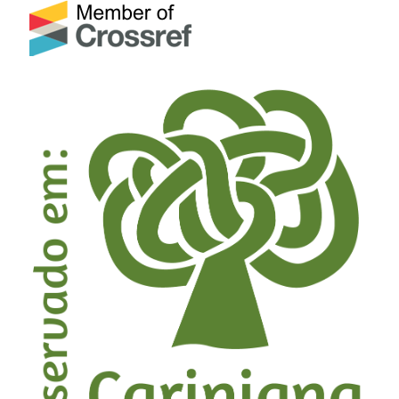
Souza Gomes Guarino, Alexandra Augusta Reichert,
Marília Lazarotto, Rafael Beltrame (2025)
Explorando o potencial da madeira de
Pittosporum
undulatum
: uma análise abrangente das principais
propriedades tecnológicas.
Ciência Florestal,
e89663.
10.5902/1980509889663
JVN Carrijo, EP Miguel, A Teixeira Do Vale, EAT Matricardi,
TC Monteiro, AV Rezende, J Inkotte (2020)
Artificial intelligence associated with satellite data in
predicting energy potential in the Brazilian savanna
woodland area.
iForest - Biogeosciences and Forestry,
13
(1),
48.
10.3832/ifor3209-012