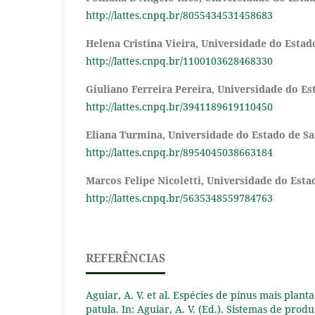
http://lattes.cnpq.br/8055434531458683
Helena Cristina Vieira,
Universidade do Estad
http://lattes.cnpq.br/1100103628468330
Giuliano Ferreira Pereira,
Universidade do Es
http://lattes.cnpq.br/3941189619110450
Eliana Turmina,
Universidade do Estado de Sa
http://lattes.cnpq.br/8954045038663184
Marcos Felipe Nicoletti,
Universidade do Esta
http://lattes.cnpq.br/5635348559784763
REFERÊNCIAS
Aguiar, A. V. et al. Espécies de pínus mais planta
patula. In: Aguiar, A. V. (Ed.). Sistemas de produ