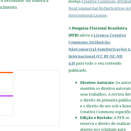
e a densidade da madeira
licença
Creative Commons Attribut
escimento.
NonCommercial-NoDerivatives 4.0
International License
.
A
Pesquisa Florestal Brasileira
(PFB)
adota a
Licença Creative
Commons Atribuição-
NãoComercial-SemDerivações 4.
Internacional (CC BY-NC-ND
4.0)
para todo o seu conteúdo
publicado.
Direitos Autorais:
Os autor
mantêm os direitos autorais
seus trabalhos. A revista de
o direito de primeira public
e o direito de uso sob a lice
Creative Commons especific
Edição e Revisão:
A PFB se
reserva o direito de realizar
ajustes nos originais para