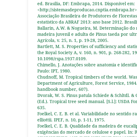
ed. Brasília, DF: Embrapa, 2014. Disponível em:
<http://sistemasdeproducao.cnptia.embrapa.br>.
Associação Brasileira de Produtores de Floresta
estatístico da ABRAF 2013: ano base 2012. Brasíli
Ballarin, A.W. & Nogueira, M. Determinação do 
madeira juvenil e adulta de Pinus taeda por ul
Agrícola, v. 25, n. 1, p. 19-28, 2005.
Bartlett, M. S. Properties of sufficiency and stati
the Royal Society A, v. 160, n. 901, p. 268-282, 1
10.1098/rspa.1937.0109.
Chimello, J. Anotações sobre anatomia e identif
Paulo: IPT, 1980.
Chudnoff, M. Tropical timbers of the world. Was
Department of Agriculture, Forest Service, 1984.
handbook number, 607).
Dvorak, W. S. Pinus patula Schiede & Schltdl. & C
(Ed.). Tropical tree seed manual. [S.l.]: USDA For
635.
Foelkel, C. E. B. et al. Variabilidade no sentido 
elliottii. IPEF, n. 10, p. 1-11, 1975.
Foelkel, C. E. B. Qualidade da madeira de eucal
exigências do mercado de celulose e papel. I