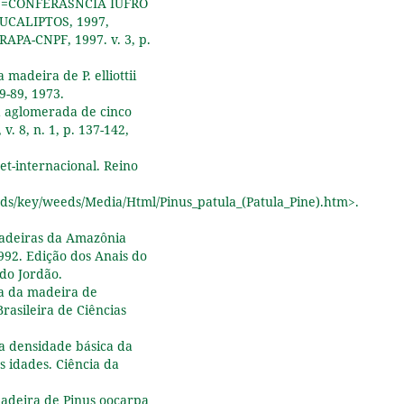
S=CONFERÃŠNCIA IUFRO
Bárbara Luísa Corradi Pereira
CALIPTOS, 1997,
Aylson Costa Oliveira (2024)
RAPA-CNPF, 1997. v. 3, p.
Heartwood proportion and
density of Tectona grandis L.f
 madeira de P. elliottii
wood from Brazilian fast-
79-89, 1973.
growing plantations at differ
ra aglomerada de cinco
ages.
European Journal of Wo
v. 8, n. 1, p. 137-142,
and Wood Products,
82
(2),
357
10.1007/s00107-023-02031-5
net-internacional. Reino
Larissa Regina Topanotti, Doug
Rufino Vaz, Samuel de Pádua
eeds/key/weeds/Media/Html/Pinus_patula_(Patula_Pine).htm>.
Chaves e Carvalho, Polliana D
´Angelo Rios, Mário Tomazello
 madeiras da Amazônia
Filho, Mário Dobner Jr, Marcos
 1992. Edição dos Anais do
Felipe Nicoletti (2021)
 do Jordão.
Growth and wood density of
ica da madeira de
Pinus taeda L. as affected by
Brasileira de Ciências
shelterwood harvest in a two
aged stand in Southern Brazil
 da densidade básica da
European Journal of Forest
s idades. Ciência da
Research,
140
(4),
869.
10.1007/s10342-021-01372-1
madeira de Pinus oocarpa