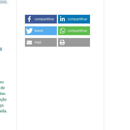
ion-
compartilhar
compartilhar
tweet
compartilhar
mail
0
es
 de
tém
ação
nça
ada.