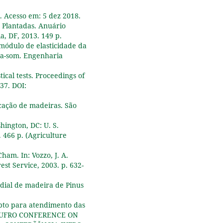
balsamum.
Maderas. Ciencia 
Tecnología,
27
,
 Acesso em: 5 dez 2018.
10.22320/s0718221x/2025.11
s Plantadas. Anuário
a, DF, 2013. 149 p.
Adriano Reis Prazeres
módulo de elasticidade da
Mascarenhas, Marta Silvana
tra-som. Engenharia
Volpato Sccoti, Rafael Rodolfo 
Melo, Fernando Luiz de Olivei
stical tests. Proceedings of
Corrêa, Emanuel Fernando Ma
937. DOI:
de Souza, Alexandre Santos
Pimenta (2021)
icação de madeiras. São
Characterization of wood fr
Schizolobium parahyba var.
hington, DC: U. S.
amazonicum Huber × Ducke
 466 p. (Agriculture
trees from a multi-stratified
agroforestry system establis
ham. In: Vozzo, J. A.
in the Amazon rainforest.
est Service, 2003. p. 632-
Agroforestry Systems,
95
(3),
47
10.1007/s10457-020-00576-5
radial de madeira de Pinus
Kezia Rage Curvo, Gabriel Afo
ipto para atendimento das
Oliveira Silva, Vinícius Resend
n: IUFRO CONFERENCE ON
Castro, Fernando Henrique Ga