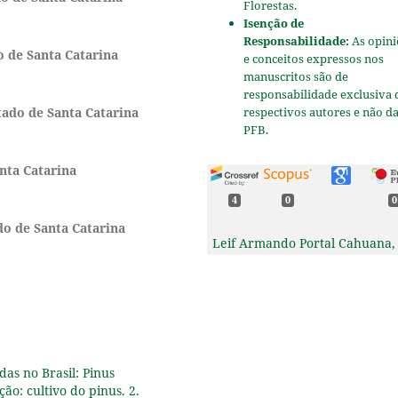
Florestas.
Isenção de
Responsabilidade:
As opini
o de Santa Catarina
e conceitos expressos nos
manuscritos são de
responsabilidade exclusiva 
respectivos autores e não d
tado de Santa Catarina
PFB.
nta Catarina
4
0
0
do de Santa Catarina
Leif Armando Portal Cahuana,
German Payeza Tuesta, Erick
Alberto Grandez Piña, Marcus
Vinicius Stenico da Silva, Mari
Tomazello (2024)
Radial variation of fiber
morphology and wood densit
of the commercial species
das no Brasil: Pinus
Drypetes sp. and Myroxylon
ção: cultivo do pinus. 2.