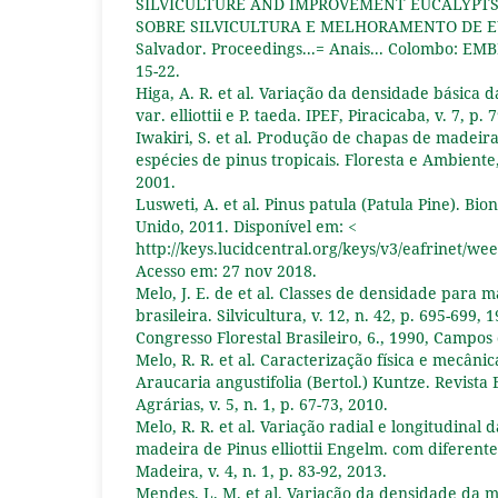
SILVICULTURE AND IMPROVEMENT EUCALYPT
SOBRE SILVICULTURA E MELHORAMENTO DE EU
Salvador. Proceedings...= Anais... Colombo: EMB
15-22.
Higa, A. R. et al. Variação da densidade básica da
var. elliottii e P. taeda. IPEF, Piracicaba, v. 7, p. 
Iwakiri, S. et al. Produção de chapas de madei
espécies de pinus tropicais. Floresta e Ambiente, 
2001.
Lusweti, A. et al. Pinus patula (Patula Pine). Bio
Unido, 2011. Disponível em: <
http://keys.lucidcentral.org/keys/v3/eafrinet/w
Acesso em: 27 nov 2018.
Melo, J. E. de et al. Classes de densidade para
brasileira. Silvicultura, v. 12, n. 42, p. 695-699,
Congresso Florestal Brasileiro, 6., 1990, Campos
Melo, R. R. et al. Caracterização física e mecân
Araucaria angustifolia (Bertol.) Kuntze. Revista 
Agrárias, v. 5, n. 1, p. 67-73, 2010.
Melo, R. R. et al. Variação radial e longitudinal
madeira de Pinus elliottii Engelm. com diferente
Madeira, v. 4, n. 1, p. 83-92, 2013.
Mendes, L. M. et al. Variação da densidade da 