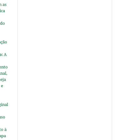
m as
ica
 do
ação
o:
A
ento
nal,
seja
 e
ginal
uso
to à
apa