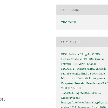
PUBLICADO
28-12-2018
COMO CITAR
RIOS, Polliana D'Angelo; VIEIRA,
Helena Cristina; PEREIRA, Giuliano
Ferreira; TURMINA, Eliana;
NICOLETTI, Marcos Felipe. Variação
radial e longitudinal da densidade
básica da madeira de Pinus patula.
Pesquisa Florestal Brasileira
,
[S. l.]
v. 38, 2018. DOI:
10.4336/2018.pfb.38e201501016.
Disponível em:
1016
https://pfb.sede.embrapa.br/pfb/artic
e/view/1016. Acesso em: 8 ago. 2026.