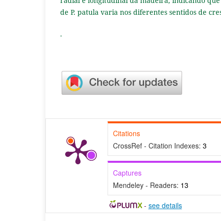
radial e longitudinal da madeira, indicando qu
de P. patula varia nos diferentes sentidos de cr
.
Citations
CrossRef - Citation Indexes:
3
Captures
Mendeley - Readers:
13
-
see details