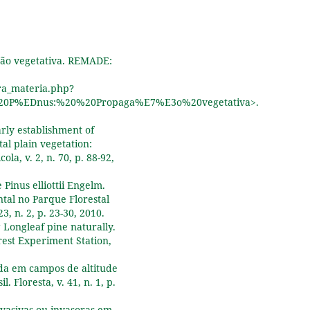
Journal of Forest Research,
52
(
328.
10.1139/cjfr-2021-0148
Giovanna de Andrade Ferreira
ação vegetativa. REMADE:
José Matheus Segre Moneva
Viveiros, Giulio Brossi Santoro,
ra_materia.php?
Vinicius Cunha Amaral, Mathe
e%20P%EDnus:%20%20Propaga%E7%E3o%20vegetativa>.
Pinheiro Ferreira, Pedro
Henrique Santin Brancalion,
arly establishment of
Paulo Guilherme Molin (2026)
stal plain vegetation:
Solution for diagnostics of
ola, v. 2, n. 70, p. 88-92,
biological invasion in terrest
ecosystems: how can deep
Pinus elliottii Engelm.
learning help biodiversity
tal no Parque Florestal
conservation?.
Journal for
3, n. 2, p. 23-30, 2010.
Nature Conservation,
89
,
1270
 Longleaf pine naturally.
10.1016/j.jnc.2025.127066
est Experiment Station,
aeda em campos de altitude
 Floresta, v. 41, n. 1, p.
invasivas ou invasoras em