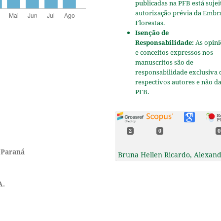
publicadas na PFB está sujei
autorização prévia da Embr
Florestas.
Isenção de
Responsabilidade:
As opini
e conceitos expressos nos
manuscritos são de
responsabilidade exclusiva 
respectivos autores e não d
PFB.
2
0
0
 Paraná
Bruna Hellen Ricardo, Alexan
Siminski, Maurício Sedrez dos
Reis (2022)
A.
Invasive alien species in
protected areas: the dynamic
of Pinus taeda at Rio Canoas
State Park – Brazil.
Canadian