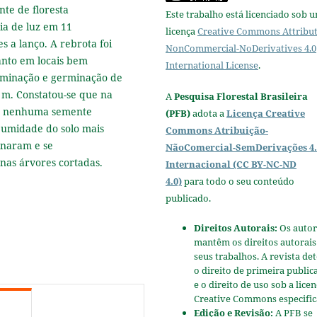
te de floresta
Este trabalho está licenciado sob 
ia de luz em 11
licença
Creative Commons Attribut
s a lanço. A rebrota foi
NonCommercial-NoDerivatives 4.0
anto em locais bem
International License
.
eminação e germinação de
 m. Constatou-se que na
A
Pesquisa Florestal Brasileira
que nenhuma semente
(PFB)
adota a
Licença Creative
 umidade do solo mais
Commons Atribuição-
inaram e se
NãoComercial-SemDerivações 4.
nas árvores cortadas.
Internacional (CC BY-NC-ND
4.0)
para todo o seu conteúdo
publicado.
Direitos Autorais:
Os autor
mantêm os direitos autorais
seus trabalhos. A revista de
o direito de primeira public
e o direito de uso sob a lice
Creative Commons especific
Edição e Revisão:
A PFB se