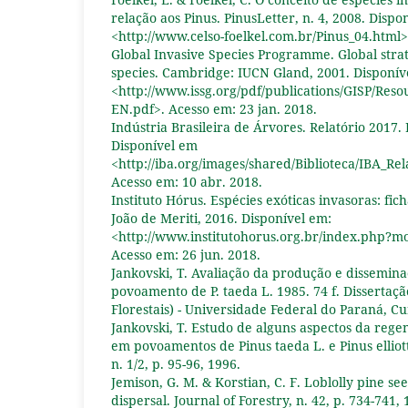
relação aos Pinus. PinusLetter, n. 4, 2008. Dispo
<http://www.celso-foelkel.com.br/Pinus_04.html>
Global Invasive Species Programme. Global strat
species. Cambridge: IUCN Gland, 2001. Disponív
<http://www.issg.org/pdf/publications/GISP/Reso
EN.pdf>. Acesso em: 23 jan. 2018.
Indústria Brasileira de Árvores. Relatório 2017. B
Disponível em
<http://iba.org/images/shared/Biblioteca/IBA_Re
Acesso em: 10 abr. 2018.
Instituto Hórus. Espécies exóticas invasoras: fich
João de Meriti, 2016. Disponível em:
<http://www.institutohorus.org.br/index.php?mo
Acesso em: 26 jun. 2018.
Jankovski, T. Avaliação da produção e dissemi
povoamento de P. taeda L. 1985. 74 f. Dissertaç
Florestais) - Universidade Federal do Paraná, Cu
Jankovski, T. Estudo de alguns aspectos da rege
em povoamentos de Pinus taeda L. e Pinus elliotti
n. 1/2, p. 95-96, 1996.
Jemison, G. M. & Korstian, C. F. Loblolly pine s
dispersal. Journal of Forestry, n. 42, p. 734-741, 