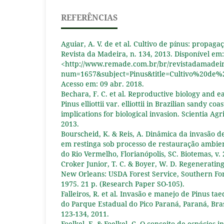
REFERÊNCIAS
Aguiar, A. V. de et al. Cultivo de pínus: propag
Revista da Madeira, n. 134, 2013. Disponível em:
<http://www.remade.com.br/br/revistadamadei
num=1657&subject=Pinus&title=Cultivo%20d
Acesso em: 09 abr. 2018.
Bechara, F. C. et al. Reproductive biology and e
Pinus elliottii var. elliottii in Brazilian sandy coa
implications for biological invasion. Scientia Agric
2013.
Bourscheid, K. & Reis, A. Dinâmica da invasão de 
em restinga sob processo de restauração ambien
do Rio Vermelho, Florianópolis, SC. Biotemas, v. 2
Croker Junior, T. C. & Boyer, W. D. Regenerating
New Orleans: USDA Forest Service, Southern For
1975. 21 p. (Research Paper SO-105).
Falleiros, R. et al. Invasão e manejo de Pinus t
do Parque Estadual do Pico Paraná, Paraná, Brasil.
123-134, 2011.
Foelkel, E. & Foelkel, C. O conceito de espécies 