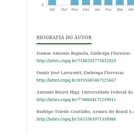
BIOGRAFIA DO AUTOR
Itamar Antonio Bognola,
Embrapa Florestas
http://lattes.cnpq.br/7188332775812929
Osmir José Lavoranti,
Embrapa Florestas
http://lattes.cnpq.br/0191685467125667
Antonio Rioyei Higa,
Universidade Federal do
http://lattes.cnpq.br/7740664171259911
Rodrigo Toledo Coutinho,
Arauco do Brasil S.
http://lattes.cnpq.br/1653361071318986