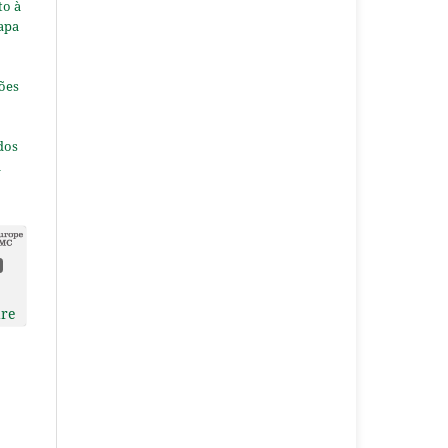
to à
apa
ões
dos
a
dre
s