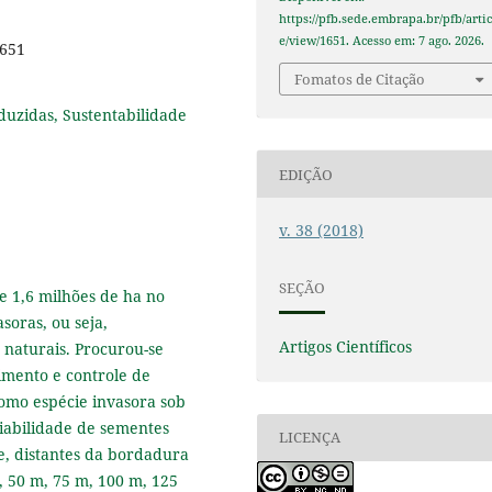
https://pfb.sede.embrapa.br/pfb/artic
e/view/1651. Acesso em: 7 ago. 2026.
1651
Fomatos de Citação
oduzidas, Sustentabilidade
EDIÇÃO
v. 38 (2018)
SEÇÃO
e 1,6 milhões de ha no
asoras, ou seja,
Artigos Científicos
 naturais. Procurou-se
cimento e controle de
 como espécie invasora sob
viabilidade de sementes
LICENÇA
te, distantes da bordadura
 50 m, 75 m, 100 m, 125