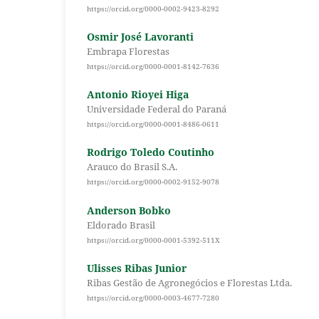
https://orcid.org/0000-0002-9423-8292
Osmir José Lavoranti
Embrapa Florestas
https://orcid.org/0000-0001-8142-7636
Antonio Rioyei Higa
Universidade Federal do Paraná
https://orcid.org/0000-0001-8486-0611
Rodrigo Toledo Coutinho
Arauco do Brasil S.A.
https://orcid.org/0000-0002-9152-9078
Anderson Bobko
Eldorado Brasil
https://orcid.org/0000-0001-5392-511X
Ulisses Ribas Junior
Ribas Gestão de Agronegócios e Florestas Ltda.
https://orcid.org/0000-0003-4677-7280