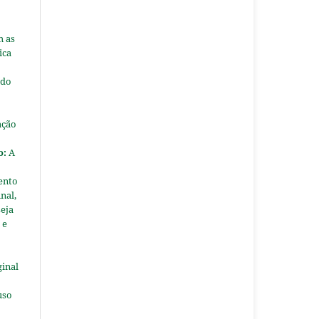
m as
ica
 do
ação
o:
A
ento
nal,
seja
 e
ginal
uso