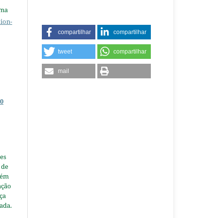
uma
ion-
compartilhar
compartilhar
tweet
compartilhar
mail
0
es
 de
tém
ação
nça
ada.