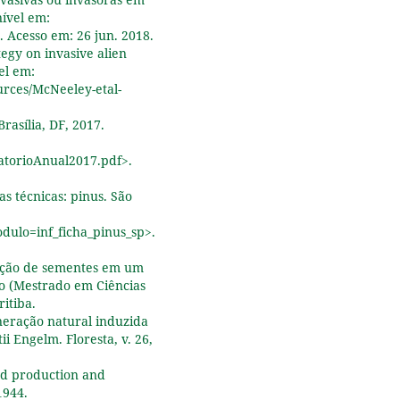
nível em:
. Acesso em: 26 jun. 2018.
egy on invasive alien
el em:
urces/McNeeley-etal-
rasília, DF, 2017.
latorioAnual2017.pdf>.
as técnicas: pinus. São
dulo=inf_ficha_pinus_sp>.
nação de sementes em um
ão (Mestrado em Ciências
ritiba.
neração natural induzida
i Engelm. Floresta, v. 26,
eed production and
1944.