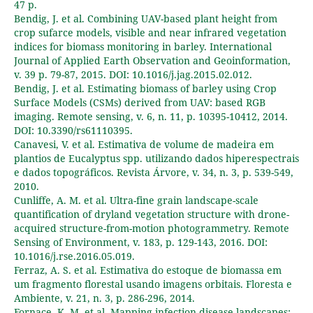
47 p.
Bendig, J. et al. Combining UAV-based plant height from
crop sufarce models, visible and near infrared vegetation
indices for biomass monitoring in barley. International
Journal of Applied Earth Observation and Geoinformation,
v. 39 p. 79-87, 2015. DOI: 10.1016/j.jag.2015.02.012.
Bendig, J. et al. Estimating biomass of barley using Crop
Surface Models (CSMs) derived from UAV: based RGB
imaging. Remote sensing, v. 6, n. 11, p. 10395-10412, 2014.
DOI: 10.3390/rs61110395.
Canavesi, V. et al. Estimativa de volume de madeira em
plantios de Eucalyptus spp. utilizando dados hiperespectrais
e dados topográficos. Revista Árvore, v. 34, n. 3, p. 539-549,
2010.
Cunliffe, A. M. et al. Ultra-fine grain landscape-scale
quantification of dryland vegetation structure with drone-
acquired structure-from-motion photogrammetry. Remote
Sensing of Environment, v. 183, p. 129-143, 2016. DOI:
10.1016/j.rse.2016.05.019.
Ferraz, A. S. et al. Estimativa do estoque de biomassa em
um fragmento florestal usando imagens orbitais. Floresta e
Ambiente, v. 21, n. 3, p. 286-296, 2014.
Fornace, K. M. et al. Mapping infection disease landscapes: