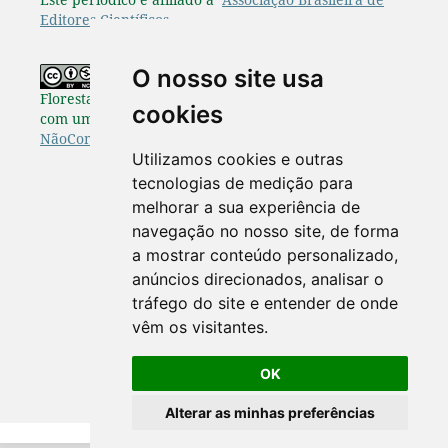
Editores Científicos
.
O nosso site usa
Os originais publicados na Pesquisa
Florestal Brasileira estão disponibilizados de acordo
cookies
com uma Licença
Creative Commons Atribuição-
NãoComercial-SemDerivações 4.0 Internacional
.
Utilizamos cookies e outras
tecnologias de medição para
melhorar a sua experiência de
navegação no nosso site, de forma
a mostrar conteúdo personalizado,
anúncios direcionados, analisar o
tráfego do site e entender de onde
vêm os visitantes.
OK
Alterar as minhas preferências