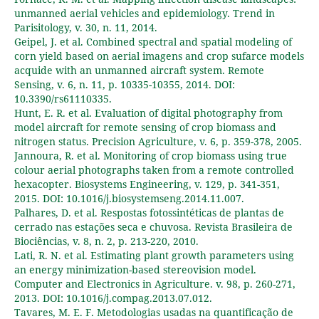
unmanned aerial vehicles and epidemiology. Trend in
Parisitology, v. 30, n. 11, 2014.
Geipel, J. et al. Combined spectral and spatial modeling of
corn yield based on aerial imagens and crop sufarce models
acquide with an unmanned aircraft system. Remote
Sensing, v. 6, n. 11, p. 10335-10355, 2014. DOI:
10.3390/rs61110335.
Hunt, E. R. et al. Evaluation of digital photography from
model aircraft for remote sensing of crop biomass and
nitrogen status. Precision Agriculture, v. 6, p. 359-378, 2005.
Jannoura, R. et al. Monitoring of crop biomass using true
colour aerial photographs taken from a remote controlled
hexacopter. Biosystems Engineering, v. 129, p. 341-351,
2015. DOI: 10.1016/j.biosystemseng.2014.11.007.
Palhares, D. et al. Respostas fotossintéticas de plantas de
cerrado nas estações seca e chuvosa. Revista Brasileira de
Biociências, v. 8, n. 2, p. 213-220, 2010.
Lati, R. N. et al. Estimating plant growth parameters using
an energy minimization-based stereovision model.
Computer and Electronics in Agriculture. v. 98, p. 260-271,
2013. DOI: 10.1016/j.compag.2013.07.012.
Tavares, M. E. F. Metodologias usadas na quantificação de