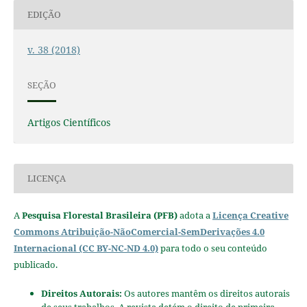
EDIÇÃO
v. 38 (2018)
SEÇÃO
Artigos Científicos
LICENÇA
A
Pesquisa Florestal Brasileira (PFB)
adota a
Licença Creative
Commons Atribuição-NãoComercial-SemDerivações 4.0
Internacional (CC BY-NC-ND 4.0)
para todo o seu conteúdo
publicado.
Direitos Autorais:
Os autores mantêm os direitos autorais
de seus trabalhos. A revista detém o direito de primeira