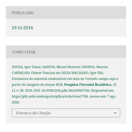
PUBLICADO
29-12-2018
COMO CITAR
SOUZA, Igor Viana; SANTOS, Micael Moreira; GIONGO, Marcos;
CARVALHO, Edmar Vinicius de; SILVA MACHADO, Igor Elói.
Estimativa do material combustível em área de Cerrado campo sujo a
partir de imagens do sensor RGB.
Pesquisa Florestal Brasileira
,
[S.
l.]
, v. 38, 2018. DOI: 10.4336/2018.pfb.38e201801706. Disponível em:
https://pfb.sede.embrapa.br/pfb/article/view/1706. Acesso em: 7 ago.
2026.
Fomatos de Citação