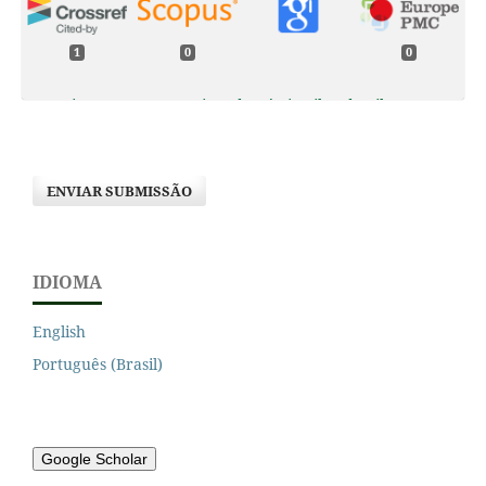
1
0
0
Igor Viana Souza, Francisca de Cássia Silva da Silva,
Antonio Carlos Batista, Gil Rodrigues dos Santos, Maria
Cristina Bueno Coelho, Marcos Giongo (2024)
Uso de drone para a estimativa do material combustível
ENVIAR SUBMISSÃO
em formações campestres no Cerrado.
Ciência Florestal,
34
(3),
e73469.
10.5902/1980509873469
IDIOMA
English
Português (Brasil)
Google Scholar