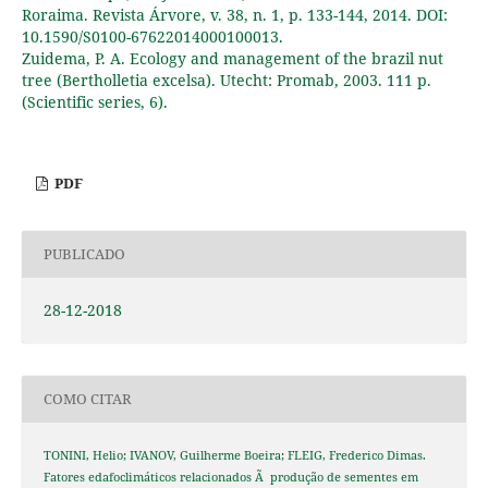
Roraima. Revista Árvore, v. 38, n. 1, p. 133-144, 2014. DOI:
10.1590/S0100-67622014000100013.
Zuidema, P. A. Ecology and management of the brazil nut
tree (Bertholletia excelsa). Utecht: Promab, 2003. 111 p.
(Scientific series, 6).
PDF
PUBLICADO
28-12-2018
COMO CITAR
TONINI, Helio; IVANOV, Guilherme Boeira; FLEIG, Frederico Dimas.
Fatores edafoclimáticos relacionados Ã produção de sementes em