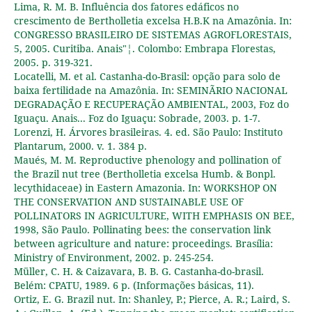
Lima, R. M. B. Influência dos fatores edáficos no
crescimento de Bertholletia excelsa H.B.K na Amazônia. In:
CONGRESSO BRASILEIRO DE SISTEMAS AGROFLORESTAIS,
5, 2005. Curitiba. Anais"¦. Colombo: Embrapa Florestas,
2005. p. 319-321.
Locatelli, M. et al. Castanha-do-Brasil: opção para solo de
baixa fertilidade na Amazônia. In: SEMINÃRIO NACIONAL
DEGRADAÇÃO E RECUPERAÇÃO AMBIENTAL, 2003, Foz do
Iguaçu. Anais... Foz do Iguaçu: Sobrade, 2003. p. 1-7.
Lorenzi, H. Árvores brasileiras. 4. ed. São Paulo: Instituto
Plantarum, 2000. v. 1. 384 p.
Maués, M. M. Reproductive phenology and pollination of
the Brazil nut tree (Bertholletia excelsa Humb. & Bonpl.
lecythidaceae) in Eastern Amazonia. In: WORKSHOP ON
THE CONSERVATION AND SUSTAINABLE USE OF
POLLINATORS IN AGRICULTURE, WITH EMPHASIS ON BEE,
1998, São Paulo. Pollinating bees: the conservation link
between agriculture and nature: proceedings. Brasília:
Ministry of Environment, 2002. p. 245-254.
Müller, C. H. & Caizavara, B. B. G. Castanha-do-brasil.
Belém: CPATU, 1989. 6 p. (Informações básicas, 11).
Ortiz, E. G. Brazil nut. In: Shanley, P.; Pierce, A. R.; Laird, S.