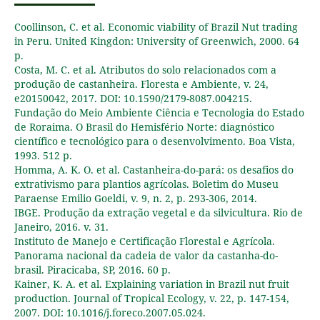
Coollinson, C. et al. Economic viability of Brazil Nut trading
in Peru. United Kingdon: University of Greenwich, 2000. 64
p.
Costa, M. C. et al. Atributos do solo relacionados com a
produção de castanheira. Floresta e Ambiente, v. 24,
e20150042, 2017. DOI: 10.1590/2179-8087.004215.
Fundação do Meio Ambiente Ciência e Tecnologia do Estado
de Roraima. O Brasil do Hemisfério Norte: diagnóstico
científico e tecnológico para o desenvolvimento. Boa Vista,
1993. 512 p.
Homma, A. K. O. et al. Castanheira-do-pará: os desafios do
extrativismo para plantios agrícolas. Boletim do Museu
Paraense Emilio Goeldi, v. 9, n. 2, p. 293-306, 2014.
IBGE. Produção da extração vegetal e da silvicultura. Rio de
Janeiro, 2016. v. 31.
Instituto de Manejo e Certificação Florestal e Agrícola.
Panorama nacional da cadeia de valor da castanha-do-
brasil. Piracicaba, SP, 2016. 60 p.
Kainer, K. A. et al. Explaining variation in Brazil nut fruit
production. Journal of Tropical Ecology, v. 22, p. 147-154,
2007. DOI: 10.1016/j.foreco.2007.05.024.