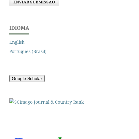
ENVIAR SUBMISSÃO
SITES HOSTING NATURAL BRAZIL NUT TREE
POPULATIONS IN MATO GROSSO STATE.
Nativa,
8
(3),
420.
10.31413/nativa.v8i3.9428
IDIOMA
English
Português (Brasil)
Google Scholar