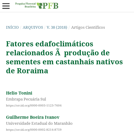
INÍCIO
/
ARQUIVOS
/
V. 38 (2018)
/
Artigos Científicos
Fatores edafoclimáticos
relacionados Ã produção de
sementes em castanhais nativos
de Roraima
Helio Tonini
Embrapa Pecuária Sul
https://orcid.org/0000-0003-1123-7604
Guilherme Boeira Ivanov
Universidade Estadual do Maranhão
https://orcid.org/0000-0002-8214-8759