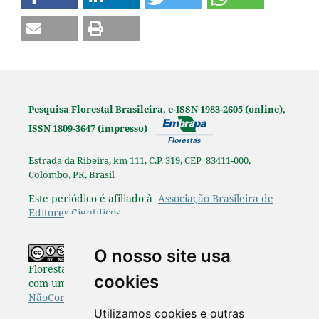
Pesquisa Florestal Brasileira, e-ISSN 1983-2605 (online),
ISSN 1809-3647 (impresso)
Estrada da Ribeira, km 111, C.P. 319, CEP 83411-000,
Colombo, PR, Brasil
Este periódico é afiliado à
Associação Brasileira de
Editores Científicos
.
Os originais publicados na Pesquisa
O nosso site usa
Florestal Brasileira estão disponibilizados de acordo
cookies
com uma Licença
Creative Commons Atribuição-
NãoComercial-SemDerivações 4.0 Internacional
.
Utilizamos cookies e outras