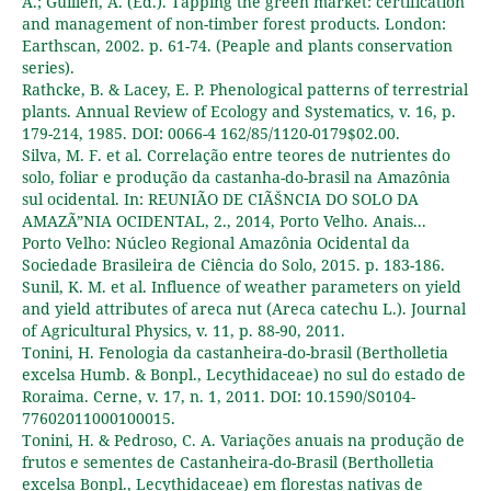
A.; Guillen, A. (Ed.). Tapping the green market: certification
and management of non-timber forest products. London:
Earthscan, 2002. p. 61-74. (Peaple and plants conservation
series).
Rathcke, B. & Lacey, E. P. Phenological patterns of terrestrial
plants. Annual Review of Ecology and Systematics, v. 16, p.
179-214, 1985. DOI: 0066-4 162/85/1120-0179$02.00.
Silva, M. F. et al. Correlação entre teores de nutrientes do
solo, foliar e produção da castanha-do-brasil na Amazônia
sul ocidental. In: REUNIÃO DE CIÃŠNCIA DO SOLO DA
AMAZÃ”NIA OCIDENTAL, 2., 2014, Porto Velho. Anais...
Porto Velho: Núcleo Regional Amazônia Ocidental da
Sociedade Brasileira de Ciência do Solo, 2015. p. 183-186.
Sunil, K. M. et al. Influence of weather parameters on yield
and yield attributes of areca nut (Areca catechu L.). Journal
of Agricultural Physics, v. 11, p. 88-90, 2011.
Tonini, H. Fenologia da castanheira-do-brasil (Bertholletia
excelsa Humb. & Bonpl., Lecythidaceae) no sul do estado de
Roraima. Cerne, v. 17, n. 1, 2011. DOI: 10.1590/S0104-
77602011000100015.
Tonini, H. & Pedroso, C. A. Variações anuais na produção de
frutos e sementes de Castanheira-do-Brasil (Bertholletia
excelsa Bonpl., Lecythidaceae) em florestas nativas de