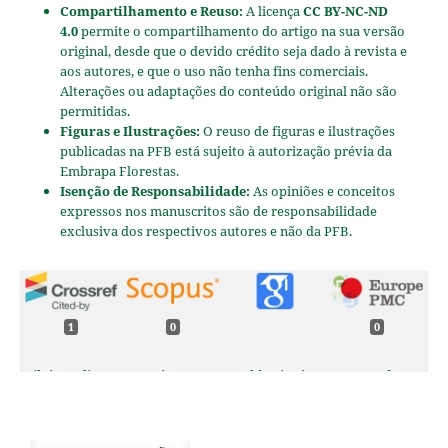
Compartilhamento e Reuso:
A licença
CC BY-NC-ND
4.0
permite o compartilhamento do artigo na sua versão
original, desde que o devido crédito seja dado à revista e
aos autores, e que o uso não tenha fins comerciais.
Alterações ou adaptações do conteúdo original não são
permitidas.
Figuras e Ilustrações:
O reuso de figuras e ilustrações
publicadas na PFB está sujeito à autorização prévia da
Embrapa Florestas.
Isenção de Responsabilidade:
As opiniões e conceitos
expressos nos manuscritos são de responsabilidade
exclusiva dos respectivos autores e não da PFB.
1
0
0
Silvio Tulio Spera, Aisy Botega Baldoni, Ciro Augusto de
Souza Magalhães, Jorge Lulu, Hélio Tonini, Cornélio
Alberto Zolin, Maurel Behling (2020)
CHARACTERIZING EDAPHOCLIMATIC VARIABLES IN