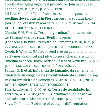
accelerated aging vigor test procedure. Journal of Seed
Technology, v. 3, n. 1, p. 27-37, 1978.
Mishra, Y. et al. Effect of seed mass on emergence and
seedling development in Pterocarpus marsupium Roxb.
Journal of Forestry Research, v. 25, n. 2, p. 415-418, 2014.
DOI: 10.1007/s11676-014-0469-7.
Mondo, V. H. V. et al. Teste de germinação de sementes
de Parapiptadenia rigida (Benth.) Brenan
(Fabaceae). Revista Brasileira de Sementes, v. 30, n. 2, p.
177-183, 2008. DOI: 10.1590/S0101-31222008000200022.
Owoh, P. W. et al. Effects of seed size on germination and
early morphological and physiological characteristics of
Gmelina arborea, Roxb. African Research Review, v. 5, n. 6,
p. 422-433, 2011. DOI: 10.4314/afrrev.v5i6.33.
Padua, G. P. et al. Influência do tamanho da semente na
qualidade fisiológica e na produtividade da cultura da soja.
Revista Brasileira de Sementes, v. 32, n. 3, p. 9-16, 2010.
DOI: 10.1590/S0101-31222010000300001.
Piña-Rodrigues, F. C. M. et al. Testes de qualidade. In:
Ferreira, A. G. & Borgheti, F. Germinação: do básico ao
aplicado. Porto Alegre: Artmed, 2004. p. 283-297.
Silva, D. C. et al. Evidence of ecotypic differentiation