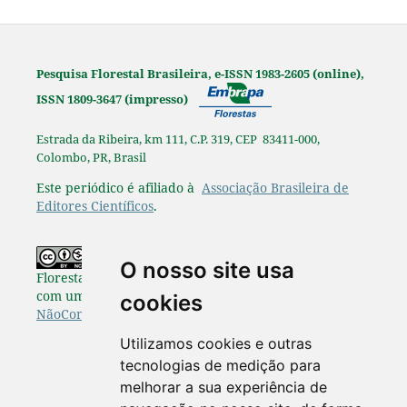
Pesquisa Florestal Brasileira, e-ISSN 1983-2605 (online),
ISSN 1809-3647 (impresso)
Estrada da Ribeira, km 111, C.P. 319, CEP 83411-000,
Colombo, PR, Brasil
Este periódico é afiliado à
Associação Brasileira de
Editores Científicos
.
Os originais publicados na Pesquisa
O nosso site usa
Florestal Brasileira estão disponibilizados de acordo
com uma Licença
Creative Commons Atribuição-
cookies
NãoComercial-SemDerivações 4.0 Internacional
.
Utilizamos cookies e outras
tecnologias de medição para
melhorar a sua experiência de