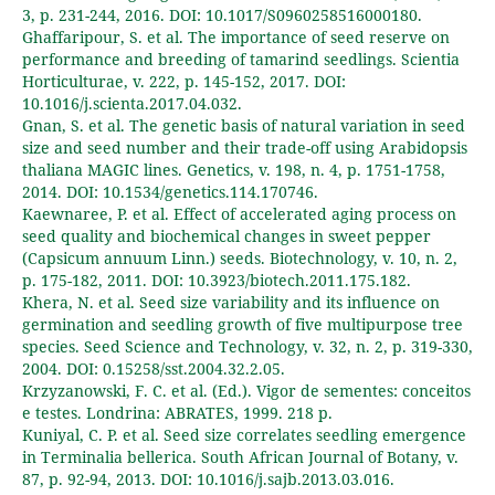
3, p. 231-244, 2016. DOI: 10.1017/S0960258516000180.
Ghaffaripour, S. et al. The importance of seed reserve on
performance and breeding of tamarind seedlings. Scientia
Horticulturae, v. 222, p. 145-152, 2017. DOI:
10.1016/j.scienta.2017.04.032.
Gnan, S. et al. The genetic basis of natural variation in seed
size and seed number and their trade-off using Arabidopsis
thaliana MAGIC lines. Genetics, v. 198, n. 4, p. 1751-1758,
2014. DOI: 10.1534/genetics.114.170746.
Kaewnaree, P. et al. Effect of accelerated aging process on
seed quality and biochemical changes in sweet pepper
(Capsicum annuum Linn.) seeds. Biotechnology, v. 10, n. 2,
p. 175-182, 2011. DOI: 10.3923/biotech.2011.175.182.
Khera, N. et al. Seed size variability and its influence on
germination and seedling growth of five multipurpose tree
species. Seed Science and Technology, v. 32, n. 2, p. 319-330,
2004. DOI: 0.15258/sst.2004.32.2.05.
Krzyzanowski, F. C. et al. (Ed.). Vigor de sementes: conceitos
e testes. Londrina: ABRATES, 1999. 218 p.
Kuniyal, C. P. et al. Seed size correlates seedling emergence
in Terminalia bellerica. South African Journal of Botany, v.
87, p. 92-94, 2013. DOI: 10.1016/j.sajb.2013.03.016.