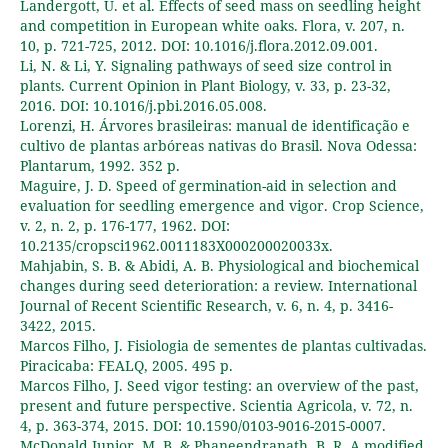
Landergott, U. et al. Effects of seed mass on seedling height
and competition in European white oaks. Flora, v. 207, n.
10, p. 721-725, 2012. DOI: 10.1016/j.flora.2012.09.001.
Li, N. & Li, Y. Signaling pathways of seed size control in
plants. Current Opinion in Plant Biology, v. 33, p. 23-32,
2016. DOI: 10.1016/j.pbi.2016.05.008.
Lorenzi, H. Árvores brasileiras: manual de identificação e
cultivo de plantas arbóreas nativas do Brasil. Nova Odessa:
Plantarum, 1992. 352 p.
Maguire, J. D. Speed of germination-aid in selection and
evaluation for seedling emergence and vigor. Crop Science,
v. 2, n. 2, p. 176-177, 1962. DOI:
10.2135/cropsci1962.0011183X000200020033x.
Mahjabin, S. B. & Abidi, A. B. Physiological and biochemical
changes during seed deterioration: a review. International
Journal of Recent Scientific Research, v. 6, n. 4, p. 3416-
3422, 2015.
Marcos Filho, J. Fisiologia de sementes de plantas cultivadas.
Piracicaba: FEALQ, 2005. 495 p.
Marcos Filho, J. Seed vigor testing: an overview of the past,
present and future perspective. Scientia Agricola, v. 72, n.
4, p. 363-374, 2015. DOI: 10.1590/0103-9016-2015-0007.
McDonald Junior, M. B. & Phaneendranath, B. R. A modified