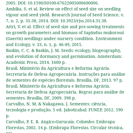
2005. DOI: 10.1590/S0100-67622005000600006.
Ambika, S. et al. Review on effect of seed size on seedling
vigour and seed yield. Research Journal of Seed Science, v.
7, n. 2, p. 31-38, 2014. DOI: 10.3923/rjss.2014.31.38.
Attri, V. et al. Effect of seed size and pre-sowing treatments
on growth parameters and biomass of Sapindus mukorossi
(Gaertn) seedlings under nursery condition. Environment
and Ecology, v. 33, n. 1, p. 46-49, 2015.
Baskin, C. C. & Baskin, J. M. Seeds: ecology, biogeography,
and evolution of dormancy and germination. Amsterdam:
Academic Press, 2014. 1600 p.
Brasil. Ministério da Agricultura e Reforma Agrária.
Secretaria de Defesa Agropecuária. Instruções para análise
de sementes de espécies florestais. Brasília, DF, 2013. 97 p.
Brasil. Ministério da Agricultura e Reforma Agrária.
Secretaria de Defesa Agropecuária. Regras para análise de
sementes. Brasília, DF, 2009. 398 p.
Carvalho, N. M. & Nakagawa, J. Sementes: ciência,
tecnologia e produção. 5 ed. Jaboticabal: FUNEP, 2012. 590
p.
Carvalho, P. E. R. Angico-Gurucaia. Colombo: Embrapa
Florestas, 2002. 14 p. (Embrapa Florestas. Circular técnica,