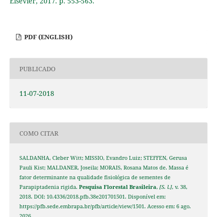
Elsevier, 2017. p. 553-563.
PDF (ENGLISH)
PUBLICADO
11-07-2018
COMO CITAR
SALDANHA, Cleber Witt; MISSIO, Evandro Luiz; STEFFEN, Gerusa
Pauli Kist; MALDANER, Joseila; MORAIS, Rosana Matos de. Massa é
fator determinante na qualidade fisiológica de sementes de
Parapiptadenia rigida.
Pesquisa Florestal Brasileira
,
[S. l.]
, v. 38,
2018. DOI: 10.4336/2018.pfb.38e201701501. Disponível em:
https://pfb.sede.embrapa.br/pfb/article/view/1501. Acesso em: 6 ago.
2026.