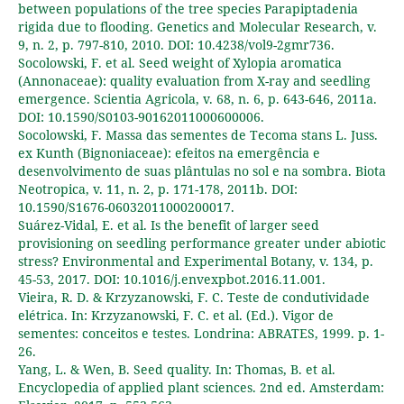
between populations of the tree species Parapiptadenia
rigida due to flooding. Genetics and Molecular Research, v.
9, n. 2, p. 797-810, 2010. DOI: 10.4238/vol9-2gmr736.
Socolowski, F. et al. Seed weight of Xylopia aromatica
(Annonaceae): quality evaluation from X-ray and seedling
emergence. Scientia Agricola, v. 68, n. 6, p. 643-646, 2011a.
DOI: 10.1590/S0103-90162011000600006.
Socolowski, F. Massa das sementes de Tecoma stans L. Juss.
ex Kunth (Bignoniaceae): efeitos na emergência e
desenvolvimento de suas plântulas no sol e na sombra. Biota
Neotropica, v. 11, n. 2, p. 171-178, 2011b. DOI:
10.1590/S1676-06032011000200017.
Suárez-Vidal, E. et al. Is the benefit of larger seed
provisioning on seedling performance greater under abiotic
stress? Environmental and Experimental Botany, v. 134, p.
45-53, 2017. DOI: 10.1016/j.envexpbot.2016.11.001.
Vieira, R. D. & Krzyzanowski, F. C. Teste de condutividade
elétrica. In: Krzyzanowski, F. C. et al. (Ed.). Vigor de
sementes: conceitos e testes. Londrina: ABRATES, 1999. p. 1-
26.
Yang, L. & Wen, B. Seed quality. In: Thomas, B. et al.
Encyclopedia of applied plant sciences. 2nd ed. Amsterdam: