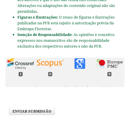
Alterações ou adaptações do conteúdo original não são
permitidas.
Figuras e Ilustrações:
O reuso de figuras e ilustrações
publicadas na PFB está sujeito à autorização prévia da
Embrapa Florestas.
Isenção de Responsabilidade:
As opiniões e conceitos
expressos nos manuscritos são de responsabilidade
exclusiva dos respectivos autores e não da PFB.
1
0
0
Nayara Mesquita Mota, Evandro Alexandre Fortini,
Giovana Rodrigues Luz, Maria das Dores Magalhães
Veloso, Geraldo Wilson Fernandes, Yule Roberta Ferreira
Nunes (2019)
ENVIAR SUBMISSÃO
Influência do tamanho e da escarificação dos diásporos
na emergência e estabelecimento de Pterodon
emarginatus.
Pesquisa Florestal Brasileira,
39
,
10.4336/2019.pfb.39e201801743