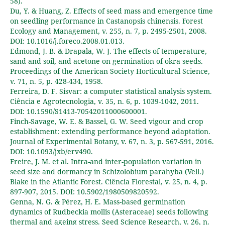
58).
Du, Y. & Huang, Z. Effects of seed mass and emergence time
on seedling performance in Castanopsis chinensis. Forest
Ecology and Management, v. 255, n. 7, p. 2495-2501, 2008.
DOI: 10.1016/j.foreco.2008.01.013.
Edmond, J. B. & Drapala, W. J. The effects of temperature,
sand and soil, and acetone on germination of okra seeds.
Proceedings of the American Society Horticultural Science,
v. 71, n. 5, p. 428-434, 1958.
Ferreira, D. F. Sisvar: a computer statistical analysis system.
Ciência e Agrotecnologia, v. 35, n. 6, p. 1039-1042, 2011.
DOI: 10.1590/S1413-70542011000600001.
Finch-Savage, W. E. & Bassel, G. W. Seed vigour and crop
establishment: extending performance beyond adaptation.
Journal of Experimental Botany, v. 67, n. 3, p. 567-591, 2016.
DOI: 10.1093/jxb/erv490.
Freire, J. M. et al. Intra-and inter-population variation in
seed size and dormancy in Schizolobium parahyba (Vell.)
Blake in the Atlantic Forest. Ciência Florestal, v. 25, n. 4, p.
897-907, 2015. DOI: 10.5902/1980509820592.
Genna, N. G. & Pérez, H. E. Mass-based germination
dynamics of Rudbeckia mollis (Asteraceae) seeds following
thermal and ageing stress. Seed Science Research, v. 26, n.