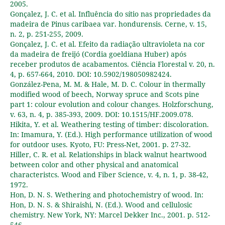
2005.
Gonçalez, J. C. et al. Influência do sítio nas propriedades da
madeira de Pinus caribaea var. hondurensis. Cerne, v. 15,
n. 2, p. 251-255, 2009.
Gonçalez, J. C. et al. Efeito da radiação ultravioleta na cor
da madeira de freijó (Cordia goeldiana Huber) após
receber produtos de acabamentos. Ciência Florestal v. 20, n.
4, p. 657-664, 2010. DOI: 10.5902/198050982424.
González-Pena, M. M. & Hale, M. D. C. Colour in thermally
modified wood of beech, Norway spruce and Scots pine
part 1: colour evolution and colour changes. Holzforschung,
v. 63, n. 4, p. 385-393, 2009. DOI: 10.1515/HF.2009.078.
Hikita, Y. et al. Weathering testing of timber: discoloration.
In: Imamura, Y. (Ed.). High performance utilization of wood
for outdoor uses. Kyoto, FU: Press-Net, 2001. p. 27-32.
Hiller, C. R. et al. Relationships in black walnut heartwood
between color and other physical and anatomical
characteristcs. Wood and Fiber Science, v. 4, n. 1, p. 38-42,
1972.
Hon, D. N. S. Wethering and photochemistry of wood. In:
Hon, D. N. S. & Shiraishi, N. (Ed.). Wood and cellulosic
chemistry. New York, NY: Marcel Dekker Inc., 2001. p. 512-
546.