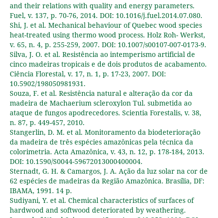
and their relations with quality and energy parameters.
Fuel, v. 137, p. 70-76, 2014. DOI: 10.1016/j.fuel.2014.07.080.
Shi, J. et al. Mechanical behaviour of Quebec wood species
heat-treated using thermo wood process. Holz Roh- Werkst,
v. 65, n. 4, p. 255-259, 2007. DOI: 10.1007/s00107-007-0173-9.
Silva, J. O. et al. Resistência ao intemperismo artificial de
cinco madeiras tropicais e de dois produtos de acabamento.
Ciência Florestal, v. 17, n. 1, p. 17-23, 2007. DOI:
10.5902/198050981931.
Souza, F. et al. Resistência natural e alteração da cor da
madeira de Machaerium scleroxylon Tul. submetida ao
ataque de fungos apodrecedores. Scientia Forestalis, v. 38,
n. 87, p. 449-457, 2010.
Stangerlin, D. M. et al. Monitoramento da biodeterioração
da madeira de três espécies amazônicas pela técnica da
colorimetria. Acta Amazônica, v. 43, n. 12, p. 178-184, 2013.
DOI: 10.1590/S0044-59672013000400004.
Sternadt, G. H. & Camargos, J. A. Ação da luz solar na cor de
62 espécies de madeiras da Região Amazônica. Brasília, DF:
IBAMA, 1991. 14 p.
Sudiyani, Y. et al. Chemical characteristics of surfaces of
hardwood and softwood deteriorated by weathering.