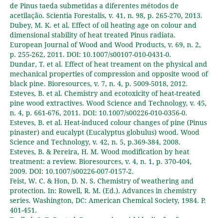
de Pinus taeda submetidas a diferentes métodos de
acetilação. Scientia Forestalis, v. 41, n. 98, p. 265-270, 2013.
Dubey, M. K. et al. Effect of oil heating age on colour and
dimensional stability of heat treated Pinus radiata.
European Journal of Wood and Wood Products, v. 69, n. 2,
p. 255-262, 2011. DOI: 10.1007/s00107-010-0431-0.
Dundar, T. et al. Effect of heat treament on the physical and
mechanical properties of compression and opposite wood of
black pine. Bioresources, v. 7, n. 4, p. 5009-5018, 2012.
Esteves, B. et al. Chemistry and ecotoxicity of heat-treated
pine wood extractives. Wood Science and Technology, v. 45,
n. 4, p. 661-676, 2011. DOI: 10.1007/s00226-010-0356-0.
Esteves, B. et al. Heat-induced colour changes of pine (Pinus
pinaster) and eucalypt (Eucalyptus globulus) wood. Wood
Science and Technology, v. 42, n. 5, p.369-384, 2008.
Esteves, B. & Pereira, H. M. Wood modification by heat
treatment: a review. Bioresources, v. 4, n. 1, p. 370-404,
2009. DOI: 10.1007/s00226-007-0157-2.
Feist, W. C. & Hon, D. N. S. Chemistry of weathering and
protection. In: Rowell, R. M. (Ed.). Advances in chemistry
series. Washington, DC: American Chemical Society, 1984. P.
401-451.