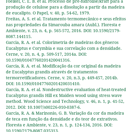
Foelkel, C. E. B. et al. Processo de pré-hidrolise/kraft para a
produção de celulose para a dissolução a partir da madeira
de eucalipto. O Papel, v. 40, p. 54-62, 1979.
Freitas, A. S. et al. Tratamento termomecânico e seus efeitos
nas propriedades da Simarouba amara (Aubl.). Floresta e
Ambiente, v. 23, n. 4, p. 565-572, 2016. DOI: 10.1590/2179-
8087.144115.
Garcia, R. A. et al. Colorimetria de madeiras dos gêneros
Eucalyptus e Corymbia e sua correlação com a densidade.
Cerne, v. 20, n. 4, p. 509-517, 2014a. DOI:
10.1590/01047760201420041316.
Garcia, R. A. et al. Modificação da cor original da madeira
de Eucalyptus grandis através de tratamentos
termorretificadores. Cerne, v. 20, n.3, p. 449-457, 2014b.
DOI: 10.1590/01047760201420031410.
Garcia, R. A. et al. Nondestructive evaluation of heat-treated
Eucalyptus grandis Hill ex Maiden wood using stress wave
method. Wood Science and Technology, v. 46, n. 1, p. 41-52,
2012. DOI: 10.1007/s00226-010-0387-6.
Garcia, R. A. & Marinonio, G. B. Variação da cor da madeira
de teca em função da densidade e do teor de extrativos.
Floresta e Ambiente, v. 23, n. 1, p. 124-134, 2016. DOI:
10.1590/2179-8087.035313.