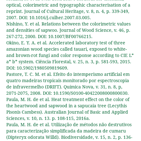
optical, colorimetric and typographic characterisation of a
reprint. Journal of Cultural Heritage, v. 8, n. 4, p. 339-349,
2007. DOI: 10.1016/j.culher.2007.03.005.
Nishino, Y. et al. Relations between the colorimetric values
and densities of sapwoo. Journal of Wood Science, v. 46, p.
267-272, 2000. DOI: 10.1007/BF00766215.
Okino, E. Y. A. et al. Accelerated laboratory test of three
amazonian wood species called tauari, exposed to white-
and brown-rot fungi and color response according to CIE L*
a* b* system. Ciência Florestal, v. 25, n. 3, p. 581-593, 2015.
DOI: 10.5902/1980509819609.
Pastore, T. C. M. et al. Efeito do intemperismo artificial em
quatro madeiras tropicais monitorado por espectroscopia
de infravermelho (DRIFT). Química Nova, v. 31, n. 8, p,
2071-2075, 2008. DOI: 10.1590/S0100-40422008000800030.
Paula, M. H. de et al. Heat treatment effect on the color of
the heartwood and sapwood in a sapucaia tree (Lecythis
Pisonis Cambess). Australian Journal of Basic and Applied
Sciences, v. 10, n. 13. p. 108-115, 2016a.
Paula, M. H. de et al. Utilização de métodos não destrutivos
para caracterização simplificada da madeira de cumaru
(Dipteryx odorata Willd). Biodiversidade, v. 15, n. 2, p. 136-