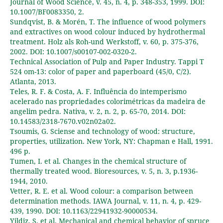
Journal of Wood Science, v. 45, n. 4, p. 348-353, 1999. DOI:
10.1007/BF0083350, 2.
Sundqvist, B. & Morén, T. The influence of wood polymers
and extractives on wood colour induced by hydrothermal
treatment. Holz als Roh-und Werkstoff, v. 60, p. 375-376,
2002. DOI: 10.1007/s00107-002-0320-2.
Technical Association of Pulp and Paper Industry. Tappi T
524 om-13: color of paper and paperboard (45/0, C/2).
Atlanta, 2013.
Teles, R. F. & Costa, A. F. Influência do intemperismo
acelerado nas propriedades colorimétricas da madeira de
angelim pedra. Nativa, v. 2, n. 2, p. 65-70, 2014. DOI:
10.14583/2318-7670.v02n02a02.
Tsoumis, G. Sciense and technology of wood: structure,
properties, utilization. New York, NY: Chapman e Hall, 1991.
496 p.
Tumen, I. et al. Changes in the chemical structure of
thermally treated wood. Bioresources, v. 5, n. 3, p.1936-
1944, 2010.
Vetter, R. E. et al. Wood colour: a comparison between
determination methods. IAWA Journal, v. 11, n. 4, p. 429-
439, 1990. DOI: 10.1163/22941932-90000534.
Yildiz, S. et al. Mechanical and chemical behavior of spruce