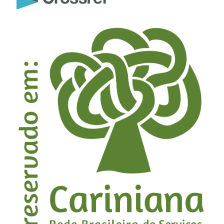
agroforestry system.
Agroforestry Systems,
100
(6),
10.1007/s10457-026-01539-y
Silvana Nisgoski, Helena Cristina Vieira, Joielan Xipaia dos
Santos, Stephanie Hellen Barbosa Gomes, Rosimeire
Cavalcante dos Santos, Graciela Inés Bolzon de Muñiz
(2026)
Colorimetric variation in wood species from the
caatinga biome in function of the trunk axial position.
European Journal of Wood and Wood Products,
84
(1),
10.1007/s00107-025-02358-1
Rafael Rodolfo de Melo, Dayane Targino de Medeiros,
Felipe Gomes Batista, Joalis Barbalho de Souza, Fernando
Rusch, Adriano Reis Prazeres Mascarenhas, Alexandre
Santos Pimenta, Márcia Ellen Chagas dos Santos, Juliana
Moura, Edgley Alves de Oliveira Paula (2026)
Characterization and grouping of various tropical kinds
of wood species by density and colourimetric
parameters.
Wood Material Science & Engineering,
21
(1),
623.
10.1080/17480272.2024.2440550