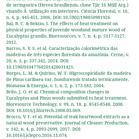
de seringueira (Hevea brasiliensis, clone Tjir 16 Müll Arg.)
visando Ã utilização em interiores. Ciência Florestal, v. 16,
n. 4, p. 445-451, 2006. DOI: 10.5902/198050981926.
Bal, B. C. & Bektas, I. The effects of heat treatment on
physical properties of juvenile woodand mature wood of
Eucalyptus grandis. Bioresources, v. 7, n. 4, p. 5117-5127,
2012.
Barros, S. V. S. et al. Caracterização colorimétrica das
madeiras de três espécies florestais da amazônia. Cerne, v.
20, n. 3, p. 337-342, 2014. DOI:
10.1590/01047760201420031421.
Borges, L. M. & Quirino, W. F. Higroscopicidade da madeira
de Pinus caribaea var. hondurensis tratado termicamente.
Biomassa & Energia, v. 1, n. 2, p. 173-182, 2004.
Brito, J. O. et al. Chemical composition changes in
Eucalyptus and Pinus woods submitted to heat treatment.
Bioresource Technology, v. 99, n. 18, p. 8545-8548, 2008.
DOI: 10.1016/j.biortech.2008.03.069.
Brocco, V. F. et al. Potential of teak heartwood extracts as a
natural wood preservative. Journal of Cleaner Production,
v. 142, n. 4, p. 2093-2099, 2017. DOI:
10.1016/j.jclepro.2016.11.074.