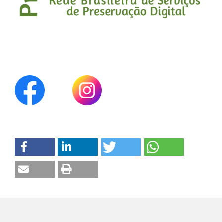
Rocio Del Carmen Arellanos-Occ, Jhosymar Bacalla-
Tenorio, Ingrid Aracelli Cassana-Huamán, Leif Armando
Portal-Cahuana (2025)
Wood properties of Gordonia fruticosa and Vochysia
ferruginea: Anatomical, physical, and colorimetric
analysis.
CERNE,
31
,
10.1590/01047760202531013501
Eldalisley dos Santos Silva, Eraldo Antonio Bonfatti Júnior,
Gabriel Afonso de Oliveir A Silva, Kezia Rage Curvo, Diego
Martins Stangerlin, Rafael Rodolfo de Melo, Adilson
Pacheco de Souza (2022)
Deterioração da superfície de cinco madeiras
amazônicas expostas ao intemperismo natural.
Madera
y Bosques,
28
(2),
e2822405.
10.21829/myb.2022.2822405