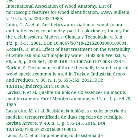
International Association of Wood Anatomy. List of
microscopic features for wood identification. IAWA Bulletin,
v. 10, n. 3, p. 226-332, 1989.
Janin, G. A. et al. Aesthetics appreciation of wood colour
and patterns by colorimetry. part 1. colorimetry theory for
the cielab system. Maderas: Ciencia y Tecnologia, v. 3, n.
1/2, p. 3-13, 2001. DOI: 10.4067/S0718-221X2001000100001.
Kocaefe, D. et al. Effect of heat treatment on the wettability
of white ash and soft maple by water. Holz Roh-Werkst, v.
66, n. 5, p. 355-361, 2008. DOI: 10.1007/s00107-008-0233-9.
Korkut, S. Performance of three thermally treated tropical
wood species commonly used in Turkey. Industrial Crops
and Products, v. 36, n. 1, p. 355-362, 2012. DOI:
10.1016/j.indcrop.2011.10.004.
Lavisci, P. et al. Qualité Du bois de six essences Du maquis
méditerranéen. Forêt Méditerranéenne, v. 11, n. 1, p. 69-78,
1989.
Lazarotto, M. et al. Resistência biológica e colorimetria da
madeira termorretificada de duas espécies de eucalipto.
Revista Árvore, v. 40, n. 1, p. 135-145, 2016. DOI:
10.1590/0100-67622016000100015.
Leão, A. C. et al. Implementação de sistema de