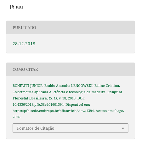
PDF
PUBLICADO
28-12-2018
COMO CITAR
BONFATTI JÚNIOR, Eraldo Antonio; LENGOWSKI, Elaine Cristina.
Colorimetria aplicada Ã ciência e tecnologia da madeira.
Pesquisa
Florestal Brasileira
,
[S. l.]
, v. 38, 2018. DOI:
10.4336/2018.pfb.38e201601394. Disponível em:
https://pfb.sede.embrapa.br/pfb/article/view/1394. Acesso em: 9 ago.
2026.
Fomatos de Citação