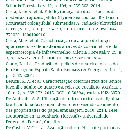
Scientia Forestalis, v. 42, n. 104, p. 555-563, 2014.
Costa, J. de A. et al. Fotodegradação de duas espécies de
madeiras tropicais: jatobá (Hymenaea courbaril) e tauari
(Couratari oblongifolia) submetidas Ã radiação ultravioleta.
Cerne, v. 17, n. 1, p. 133-139, 2011a. DOI: 10.1590/S0104-
77602011000100016.
Costa, M. A. et al. Caracterização do ataque de fungos
apodrecedores de madeiras através da colorimetria e da
espectroscopia de infravermelho. Ciência Florestal, v. 21, n.
3, p. 567-577, 2011b. DOI: 10.5902/198050983814.
Couto, L. et al. Produção de pellets de madeira: o caso da
Bio-Energy no Espírito Santo. Biomassa & Energia, v. 1, n. 1,
p. 45-52, 2004.
Delucis, R. A. et al. Caracterização colorimétrica dos lenhos
juvenil e adulto de quatro espécies de eucalipto. Agrária, v.
10, n. 2, p. 268-272, 2015. DOI: 10.5039/agraria.v10i2a3970.
De Andrade, A. S. Utilização de micropartículas de lignina
kraft combinadas com amidoanfótero visando o aumento
das propriedades do papel embalagem. 2010. 221 f. Tese
(Doutorado em Engenharia Florestal) - Universidade
Federal do Paraná, Curitiba.
De Castro, V. C. et al. Avaliação colorimétrica de partículas