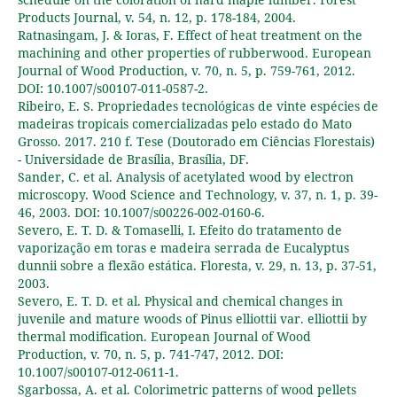
Products Journal, v. 54, n. 12, p. 178-184, 2004.
Ratnasingam, J. & Ioras, F. Effect of heat treatment on the
machining and other properties of rubberwood. European
Journal of Wood Production, v. 70, n. 5, p. 759-761, 2012.
DOI: 10.1007/s00107-011-0587-2.
Ribeiro, E. S. Propriedades tecnológicas de vinte espécies de
madeiras tropicais comercializadas pelo estado do Mato
Grosso. 2017. 210 f. Tese (Doutorado em Ciências Florestais)
- Universidade de Brasília, Brasília, DF.
Sander, C. et al. Analysis of acetylated wood by electron
microscopy. Wood Science and Technology, v. 37, n. 1, p. 39-
46, 2003. DOI: 10.1007/s00226-002-0160-6.
Severo, E. T. D. & Tomaselli, I. Efeito do tratamento de
vaporização em toras e madeira serrada de Eucalyptus
dunnii sobre a flexão estática. Floresta, v. 29, n. 13, p. 37-51,
2003.
Severo, E. T. D. et al. Physical and chemical changes in
juvenile and mature woods of Pinus elliottii var. elliottii by
thermal modification. European Journal of Wood
Production, v. 70, n. 5, p. 741-747, 2012. DOI:
10.1007/s00107-012-0611-1.
Sgarbossa, A. et al. Colorimetric patterns of wood pellets