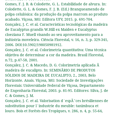
Gomes, F. J. B. & Colodette, G. L. Estabilidade de alvura. In:
Colodette, G. L. & Gomes, F. J. B. (Ed.) Branqueamendo de
polpa celulósica: da produção da polpa marrom ao produto
acabado. Viçosa, MG: Editora UFV, 2015. p. 691-704.
Gonçalez, J. C. et al. Características tecnológicas da madeira
de Eucalyptus grandis W.Hill ex Maiden e Eucalyptus
cloeziana F. Muell visando ao seu aproveitamento para a
indústria moveleira. Ciência Florestal, v. 16, n. 3, p. 329-341,
2006. DOI:10.5902/198050981912.
Gonçalez, J. C. et al. Colorimetria quantitativa: Uma técnica
objetiva de determinar a cor da madeira. Brasil Florestal,
n.72, p.47-58, 2001.
Gonçalez, J. C. & Macedo, D. G. Colorimetria aplicada Ã
madeira de eucalipto. In: SEMINÃRIO DE PRODUTOS
SÓLIDOS DE MADEIRA DE EUCALIPTO, 2., 2003, Belo
Horizonte. Anais. Viçosa, MG: Sociedade de Investigações
Florestais: Universidade Federal de Viçosa, Departamento
de Engenharia Florestal, 2003. p. 81-95. Editores: Silva, J. de
C. & Gomes, J. M.
Gonçalez, J. C. et al. Valorisation d´espÃ¨ces brésiliennes de
substitution pour l´industrie du meuble: tanimbuca et
louro. Bois et Forêsts des Tropiques, v. 286, n. 4, p. 55-64,