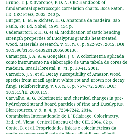
Bruno, T. J. & Svoronos, P. D. N. CRC Handbook of
fundamental spectroscopic correlation charts. Boca Raton,
FD: CRC Press, 2005. 240 p.
Burger, L. M. & Richter, H. G. Anatomia da madeira. São
Paulo, SP: Ed. Nobel, 1991. 154 p.
Cademartori, P. H. G. et al. Modification of static bending
strength properties of Eucalyptus grandis heat-treated
wood. Materials Research, v. 15, n. 6, p. 922-927, 2012. DOI:
10.1590/S1516-14392012005000136.
Camargos, J. A. A. & Gonçalez, J. C. A colorimetria aplicada
como instrumento na elaboração de uma tabela de cores de
madeira. Brasil Florestal, n. 71, p. 30-41, 2001.
Carneiro, J. S. et al. Decay susceptibility of Amazon wood
species from Brazil against White rot and Brown rot decay
fungi. Holzforschung, v. 63, n. 6, p. 767-772, 2009. DOI:
10.1515/HF.2009.119.
Carvalho, A. G. Colorimetric and chemical changes in pre-
hydrolyzed strand board particles of Pine and Eucalyptus.
Bioresources, v. 9, n. 4, p. 7234-7242, 2014.
Commission Internationale de L´Eclairage. Colorimetry.
3rd. ed. Viena: Central Bureau of the CIE, 2004. 82 p.
Conte, B. et al. Propriedades físicas e colorimétricas da
madeira termorretificada de Pinus elliottii var. elliottii.