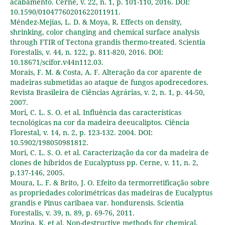
acabamento. Cerne, v. 22, n. 1, p. 101-110, 2016. DOI:
10.1590/01047760201622011911.
Méndez-Mejías, L. D. & Moya, R. Effects on density,
shrinking, color changing and chemical surface analysis
through FTIR of Tectona grandis thermo-treated. Scientia
Forestalis, v. 44, n. 122, p. 811-820, 2016. DOI:
10.18671/scifor.v44n112.03.
Morais, F. M. & Costa, A. F. Alteração da cor aparente de
madeiras submetidas ao ataque de fungos apodrecedores.
Revista Brasileira de Ciências Agrárias, v. 2, n. 1, p. 44-50,
2007.
Mori, C. L. S. O. et al. Influência das características
tecnológicas na cor da madeira deeucaliptos. Ciência
Florestal, v. 14, n. 2, p. 123-132. 2004. DOI:
10.5902/198050981812.
Mori, C. L. S. O. et al. Caracterização da cor da madeira de
clones de híbridos de Eucalyptuss pp. Cerne, v. 11, n. 2,
p.137-146, 2005.
Moura, L. F. & Brito, J. O. Efeito da termorretificação sobre
as propriedades colorimétricas das madeiras de Eucalyptus
grandis e Pinus caribaea var. hondurensis. Scientia
Forestalis, v. 39, n. 89, p. 69-76, 2011.
Mozina, K. et al. Non-destructive methods for chemical,