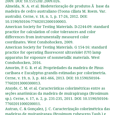
2009. DOI: 10.1515/HF.2009.026.
Almeida, N. A. et al. Biodeterioração de produtos Ã base da
madeira de cedro australiano (Toona ciliata M. Roem. Var.
australis). Cerne, v. 18, n. 1, p. 17-26, 2012. DOI:
10.1590/S0104-77602012000100003.
American Society for Testing Materials. D-2244-09: standard
practice for calculation of color tolerances and color
differences from instrumentally measured color
coordinates. West Conshohocken, 2009.
American Society for Testing Materials. G 154-16: standard
practice for operating fluorescent ultraviolet (UV) lamp
apparatus for exposure of nonmetallic materials. West
Conshohocken, 2016.
Amorim, P. G. R. et al. Propriedades da madeira de Pinus
caribaea e Eucalyptus grandis estimadas por colorimetria.
Cerne, v. 19, n. 3, p. 461-466, 2013. DOI: 10.1590/S0104-
77602013000300013.
Atayde, C. M. et al. Características colorimétricas entre as
seções anatômicas da madeira de muirapiranga (Brosimum
sp.). Cerne, v. 17, n. 2, p. 231-235, 2011. DOI: 10.1590/S0104-
77602011000200011.
Autran, C. & Gonçalez, J. C. Caracterização colorimétrica das
madeiras de muirapiranga (Brosimum rubescens Taub.) e