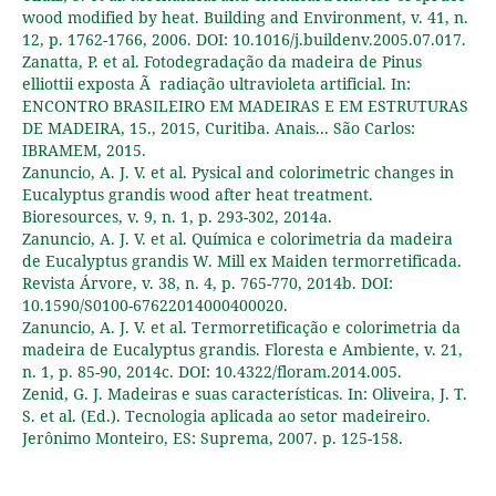
wood modified by heat. Building and Environment, v. 41, n.
12, p. 1762-1766, 2006. DOI: 10.1016/j.buildenv.2005.07.017.
Zanatta, P. et al. Fotodegradação da madeira de Pinus
elliottii exposta Ã radiação ultravioleta artificial. In:
ENCONTRO BRASILEIRO EM MADEIRAS E EM ESTRUTURAS
DE MADEIRA, 15., 2015, Curitiba. Anais... São Carlos:
IBRAMEM, 2015.
Zanuncio, A. J. V. et al. Pysical and colorimetric changes in
Eucalyptus grandis wood after heat treatment.
Bioresources, v. 9, n. 1, p. 293-302, 2014a.
Zanuncio, A. J. V. et al. Química e colorimetria da madeira
de Eucalyptus grandis W. Mill ex Maiden termorretificada.
Revista Árvore, v. 38, n. 4, p. 765-770, 2014b. DOI:
10.1590/S0100-67622014000400020.
Zanuncio, A. J. V. et al. Termorretificação e colorimetria da
madeira de Eucalyptus grandis. Floresta e Ambiente, v. 21,
n. 1, p. 85-90, 2014c. DOI: 10.4322/floram.2014.005.
Zenid, G. J. Madeiras e suas características. In: Oliveira, J. T.
S. et al. (Ed.). Tecnologia aplicada ao setor madeireiro.
Jerônimo Monteiro, ES: Suprema, 2007. p. 125-158.