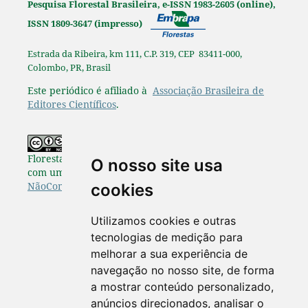
Pesquisa Florestal Brasileira, e-ISSN 1983-2605 (online),
ISSN 1809-3647 (impresso)
Estrada da Ribeira, km 111, C.P. 319, CEP 83411-000,
Colombo, PR, Brasil
Este periódico é afiliado à
Associação Brasileira de
Editores Científicos
.
Os originais publicados na Pesquisa
Florestal Brasileira estão disponibilizados de acordo
O nosso site usa
com uma Licença
Creative Commons Atribuição-
NãoComercial-SemDerivações 4.0 Internacional
.
cookies
Utilizamos cookies e outras
tecnologias de medição para
melhorar a sua experiência de
navegação no nosso site, de forma
a mostrar conteúdo personalizado,
anúncios direcionados, analisar o