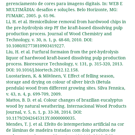
gerenciamento de cores para imagens digitais. In: WEB E
MULTIMÃDIA: desafios e soluções. Belo Horizonte, MG:
FUMARC, 2005. p. 61-96.
Li, H. et al. Hemicellulose removal from hardwood chips in
the pre-hydrolysis step PF the kraft-based dissolving pulp
production process. Journal of Wood Chemistry and
Technology, v. 30, n. 1, p. 48-60, 2010. DOI:
10.1080/02773810903419227.
Liu, H. et al. Furfural formaion from the pré-hydrolysis
liquor of hardwood kraft-based dissolving pulp production
process. Bioresource Technology, v. 131, p. 315-320, 2013.
DOI: 10.1016/j.biortech.2012.12.158.
Luostarinen, K. & Mötönen, V. Effect of felling season,
storage and drying on colour of silver birch (Betula
pendula) wood from different growing sites. Silva Fennica,
v. 43, n. 4, p. 699-709, 2009.
Mattos, B. D. et al. Colour changes of brazilian eucalyptus
wood by natural weathering. Internacional Wood Products
Journal, v. 5, n. 1, p. 33-38, 2014. DOI:
10.1179/2042645313Y.0000000035.
Mendes, T. J. et al. Efeito do intemperismo artificial na cor
de lâminas de madeira tratadas com dois produtos de