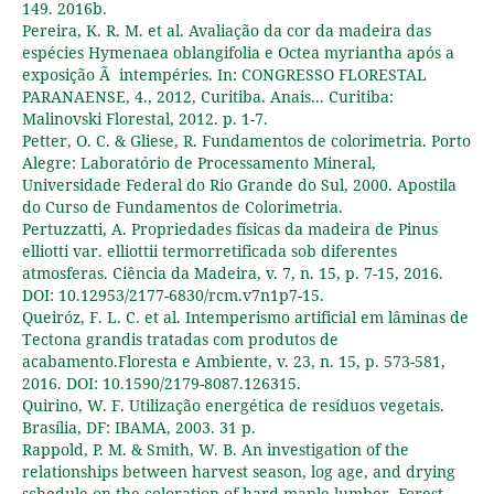
149. 2016b.
Pereira, K. R. M. et al. Avaliação da cor da madeira das
espécies Hymenaea oblangifolia e Octea myriantha após a
exposição Ã intempéries. In: CONGRESSO FLORESTAL
PARANAENSE, 4., 2012, Curitiba. Anais... Curitiba:
Malinovski Florestal, 2012. p. 1-7.
Petter, O. C. & Gliese, R. Fundamentos de colorimetria. Porto
Alegre: Laboratório de Processamento Mineral,
Universidade Federal do Rio Grande do Sul, 2000. Apostila
do Curso de Fundamentos de Colorimetria.
Pertuzzatti, A. Propriedades físicas da madeira de Pinus
elliotti var. elliottii termorretificada sob diferentes
atmosferas. Ciência da Madeira, v. 7, n. 15, p. 7-15, 2016.
DOI: 10.12953/2177-6830/rcm.v7n1p7-15.
Queiróz, F. L. C. et al. Intemperismo artificial em lâminas de
Tectona grandis tratadas com produtos de
acabamento.Floresta e Ambiente, v. 23, n. 15, p. 573-581,
2016. DOI: 10.1590/2179-8087.126315.
Quirino, W. F. Utilização energética de resíduos vegetais.
Brasília, DF: IBAMA, 2003. 31 p.
Rappold, P. M. & Smith, W. B. An investigation of the
relationships between harvest season, log age, and drying
schedule on the coloration of hard maple lumber. Forest