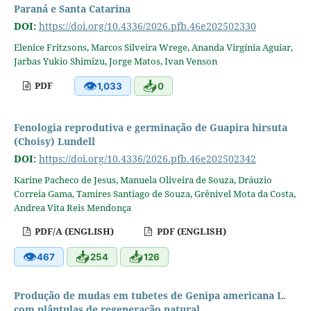
Paraná e Santa Catarina
DOI:
https://doi.org/10.4336/2026.pfb.46e202502330
Elenice Fritzsons, Marcos Silveira Wrege, Ananda Virgínia Aguiar,
Jarbas Yukio Shimizu, Jorge Matos, Ivan Venson
👁
📥
PDF
1,033
0
Fenologia reprodutiva e germinação de Guapira hirsuta
(Choisy) Lundell
DOI:
https://doi.org/10.4336/2026.pfb.46e202502342
Karine Pacheco de Jesus, Manuela Oliveira de Souza, Dráuzio
Correia Gama, Tamires Santiago de Souza, Grênivel Mota da Costa,
Andrea Vita Reis Mendonça
PDF/A (ENGLISH)
PDF (ENGLISH)
👁
📥
📥
467
254
126
Produção de mudas em tubetes de Genipa americana L.
com plântulas de regeneração natural