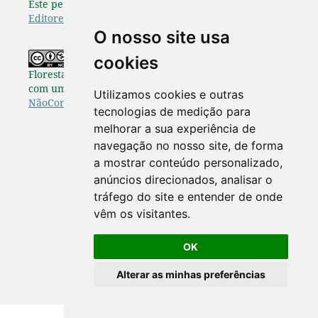
Este periódico é afiliado à
Associação Brasileira de
Editores Científicos
.
O nosso site usa
Os originais publicados na Pesquisa
cookies
Florestal Brasileira estão disponibilizados de acordo
com uma Licença
Creative Commons Atribuição-
Utilizamos cookies e outras
NãoComercial-SemDerivações 4.0 Internacional
.
tecnologias de medição para
melhorar a sua experiência de
navegação no nosso site, de forma
a mostrar conteúdo personalizado,
anúncios direcionados, analisar o
tráfego do site e entender de onde
vêm os visitantes.
OK
Alterar as minhas preferências