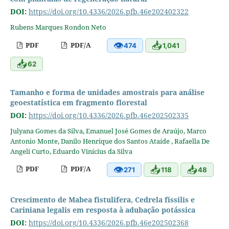
DOI:
https://doi.org/10.4336/2026.pfb.46e202402322
Rubens Marques Rondon Neto
👁
📥
PDF
PDF/A
474
1,041
📥
62
Tamanho e forma de unidades amostrais para análise
geoestatística em fragmento florestal
DOI:
https://doi.org/10.4336/2026.pfb.46e202502335
Julyana Gomes da Silva, Emanuel José Gomes de Araújo, Marco
Antonio Monte, Danilo Henrique dos Santos Ataíde , Rafaella De
Angeli Curto, Eduardo Vinícius da Silva
👁
📥
📥
PDF
PDF/A
271
118
48
Crescimento de Mabea fistulifera, Cedrela fissilis e
Cariniana legalis em resposta à adubação potássica
DOI:
https://doi.org/10.4336/2026.pfb.46e202502368