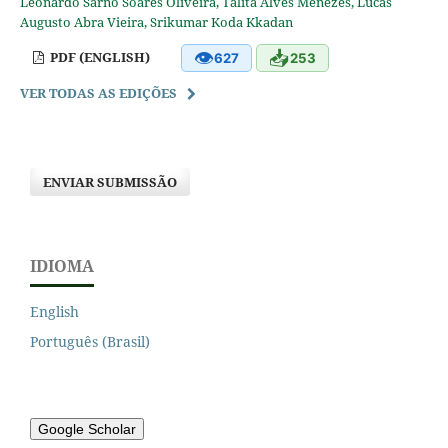
Leonardo Sarno Soares Oliveira, Talita Alves Menezes, Lucas
Augusto Abra Vieira, Srikumar Koda Kkadan
👁
📥
PDF (ENGLISH)
627
253
VER TODAS AS EDIÇÕES
ENVIAR SUBMISSÃO
IDIOMA
English
Português (Brasil)
Google Scholar