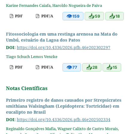
Karine Fernandes Caiafa, Haroldo Nogueira de Paiva
👁
📥
📥
PDF
PDF/A
159
59
18
Fitossociologia em uma restinga arenosa na Mata do
Umbú, estuário da Lagoa dos Patos
DOI:
https://doi.org/10.4336/2026.pfb.46e202302297
Tiago Schuch Lemos Venzke
👁
📥
📥
PDF
PDF/A
77
28
15
Notas Científicas
Primeiro registro de danos causados por Strepsicrates
smithiana Walsingham (Lepidoptera: Tortricidae) em
eucalipto no Brasil
DOI:
https://doi.org/10.4336/2026.pfb.46e202502334
Reginaldo Gonçalves Mafia, Wagner Calixto de Castro Morais,