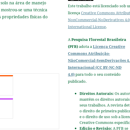
solo na área de manejo
Este trabalho está licenciado sob 
 mostrou-se uma técnica
licença
Creative Commons Attribut
propriedades físicas do
NonCommercial-NoDerivatives 4.0
International License
.
A
Pesquisa Florestal Brasileira
(PFB)
adota a
Licença Creative
Commons Atribuição-
NãoComercial-SemDerivações 4.
Internacional (CC BY-NC-ND
4.0)
para todo o seu conteúdo
publicado.
Direitos Autorais:
Os autor
mantêm os direitos autorais
seus trabalhos. A revista de
o direito de primeira public
e o direito de uso sob a lice
Creative Commons especific
Edição e Revisão:
A PFB se