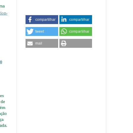
uma
ion-
compartilhar
compartilhar
tweet
compartilhar
mail
0
es
 de
tém
ação
nça
ada.