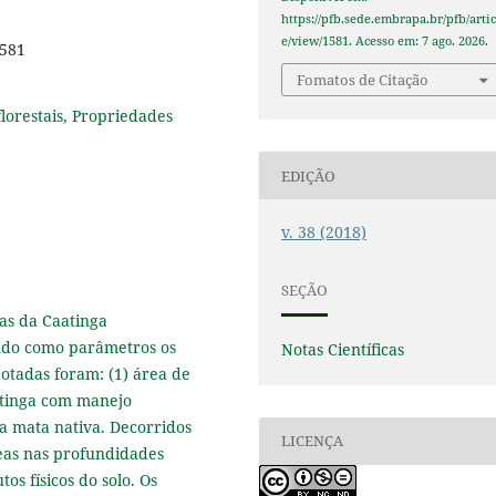
https://pfb.sede.embrapa.br/pfb/artic
e/view/1581. Acesso em: 7 ago. 2026.
1581
Fomatos de Citação
florestais, Propriedades
EDIÇÃO
v. 38 (2018)
SEÇÃO
eas da Caatinga
endo como parâmetros os
Notas Científicas
dotadas foram: (1) área de
atinga com manejo
a mata nativa. Decorridos
LICENÇA
reas nas profundidades
os físicos do solo. Os