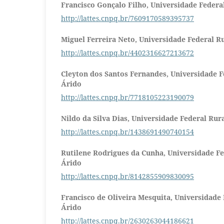
Francisco Gonçalo Filho,
Universidade Federa
http://lattes.cnpq.br/7609170589395737
Miguel Ferreira Neto,
Universidade Federal R
http://lattes.cnpq.br/4402316627213672
Cleyton dos Santos Fernandes,
Universidade F
Árido
http://lattes.cnpq.br/7718105223190079
Nildo da Silva Dias,
Universidade Federal Rur
http://lattes.cnpq.br/1438691490740154
Rutilene Rodrigues da Cunha,
Universidade Fe
Árido
http://lattes.cnpq.br/8142855909830095
Francisco de Oliveira Mesquita,
Universidade 
Árido
http://lattes.cnpq.br/2630263044186621