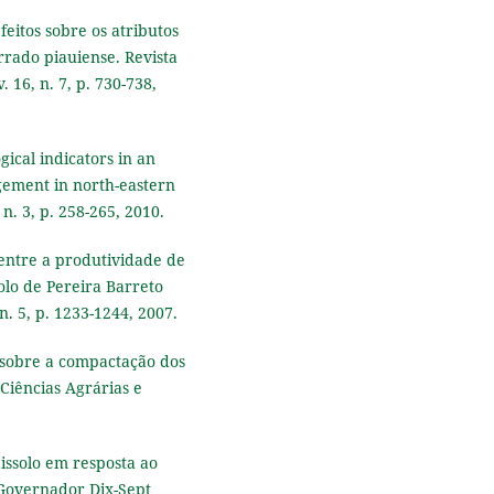
efeitos sobre os atributos
rado piauiense. Revista
 16, n. 7, p. 730-738,
ogical indicators in an
gement in north-eastern
 n. 3, p. 258-265, 2010.
l entre a produtividade de
olo de Pereira Barreto
 n. 5, p. 1233-1244, 2007.
o sobre a compactação dos
Ciências Agrárias e
issolo em resposta ao
 Governador Dix-Sept