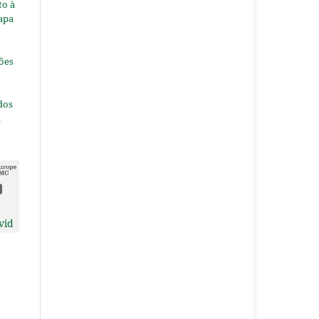
to à
apa
ões
dos
a
vid
e
s
va,
to,
r