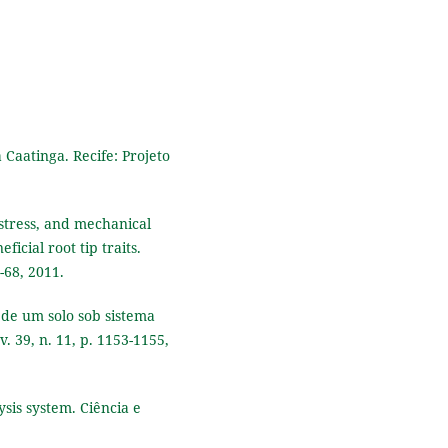
Eliodoro Costa, Claudio Hideo
Martins da Costa, Simério Carl
Silva Cruz (2024)
The Crop Succession Systems
Under No-Tillage Alters the
Surface Layer Soil Carbon St
and Stability.
Agriculture,
14
(
2085.
a Caatinga. Recife: Projeto
10.3390/agriculture14112085
Natan Teles Cruz, Daniel Luca
Santos Dias, Daniela Deitos Frie
 stress, and mechanical
Renata Rodrigues Jardim, Brau
icial root tip traits.
Maia de Lana Sousa, Aurelian
-68, 2011.
José Vieira Pires, Bárbara Loui
Pacheco Ramos (2022)
e de um solo sob sistema
Alternatives for the recovery
. 39, n. 11, p. 1153-1155,
and renewal of degraded
pastures.
Pesquisa Agropecuá
Gaúcha,
28
(1),
15.
10.36812/pag.202228115-35
lysis system. Ciência e