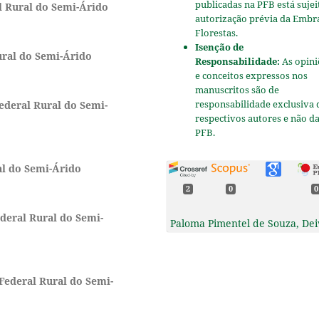
publicadas na PFB está sujei
l Rural do Semi-Árido
autorização prévia da Embr
Florestas.
Isenção de
ural do Semi-Árido
Responsabilidade:
As opini
e conceitos expressos nos
manuscritos são de
responsabilidade exclusiva 
ederal Rural do Semi-
respectivos autores e não d
PFB.
al do Semi-Árido
2
0
0
deral Rural do Semi-
Paloma Pimentel de Souza, Dei
Lopes Machado, Micael Silva d
Freitas, Aracy Camilla Tardin
Pinheiro Bezerra, Tiara Morae
Guimarães, Eder Marcos da Sil
Federal Rural do Semi-
Natanael Moreira do Nascimen
Rafael da Silva Borges, Vladimi