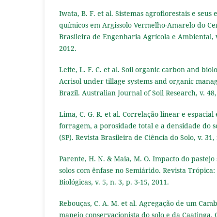
Iwata, B. F. et al. Sistemas agroflorestais e seus 
químicos em Argissolo Vermelho-Amarelo do Cer
Brasileira de Engenharia Agrícola e Ambiental, v.
2012.
Leite, L. F. C. et al. Soil organic carbon and biol
Acrisol under tillage systems and organic mana
Brazil. Australian Journal of Soil Research, v. 48,
Lima, C. G. R. et al. Correlação linear e espacia
forragem, a porosidade total e a densidade do s
(SP). Revista Brasileira de Ciência do Solo, v. 31,
Parente, H. N. & Maia, M. O. Impacto do pastej
solos com ênfase no Semiárido. Revista Trópica: 
Biológicas, v. 5, n. 3, p. 3-15, 2011.
Rebouças, C. A. M. et al. Agregação de um Camb
manejo conservacionista do solo e da Caatinga,