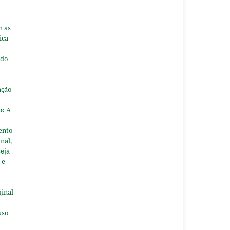
m as
ica
 do
ação
o:
A
ento
nal,
seja
 e
ginal
uso