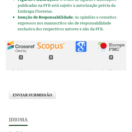
publicadas na PFB está sujeito à autorização prévia da
Embrapa Florestas.
Isenção de Responsabilidade:
As opiniões e conceitos
expressos nos manuscritos são de responsabilidade
exclusiva dos respectivos autores e não da PFB.
3
0
0
Gabriel Soares Lopes Gomes, Marcos Vinicius Winckler
Caldeira, Robert Gomes, Victor Braga Rodrigues Duarte,
Dione Richer Momolli, Tiago de Oliveira Godinho, Sarah
Ola Moreira, Paulo André Trazzi, Laio Silva Sobrinho,
ENVIAR SUBMISSÃO
Angélica de Cássia Oliveira Carneiro, Mauro Valdir
Schumacher (2024)
Assessing the of carbon and nitrogen storage potential
in Khaya spp. stands in Southeastern Brazil.
New
Forests,
55
(6),
1913.
IDIOMA
10.1007/s11056-024-10065-7