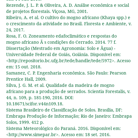
Rezende, J. L. P. & Oliveira, A. D. Análise econômica e social
de projetos florestais. Viçosa, MG, 2001.
Ribeiro, A. et al. O cultivo do mogno africano (Khaya spp.) e
o crescimento da atividade no Brasil. Floresta e Ambiente, v.
24, 2017.
Rosa, F. O. Zoneamento edafoclimático e respostas do
mogno africano Ã s condições do Cerrado. 2014. 77 f.
Dissertação (Mestrado em Agronomia: Solo e Ãgua) -
Universidade Federal de Goiás, Goiânia. Disponível em:
<http://repositorio.bc.ufg.br/tede/handle/tede/5972>. Acesso
em: 15 out. 2018.
Samanez, C. P. Engenharia econômica. São Paulo: Pearson
Prentice Hall, 2009.
Silva, J. G. M. et al. Qualidade da madeira de mogno
africano para a produção de serrados. Scientia Forestalis, v.
44, n. 109, p. 181-190, 2016. DOI:
10.18671/scifor.v44n109.18.
Sistema Brasileiro de Classificação de Solos. Brasília, DF:
Embrapa Produção de Informação; Rio de Janeiro: Embrapa
Solos, 1999. 412 p.
Sistema Meteorológico do Paraná. 2016. Disponível em:
<http://www.simepar.br>. Acesso em: 18 set. 2016.