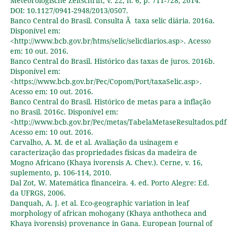
Meteorologische Zeitschrift, v. 22, n. 6, p. 711-728, 2014.
DOI: 10.1127/0941-2948/2013/0507.
Banco Central do Brasil. Consulta Ã taxa selic diária. 2016a.
Disponível em:
<http://www.bcb.gov.br/htms/selic/selicdiarios.asp>. Acesso
em: 10 out. 2016.
Banco Central do Brasil. Histórico das taxas de juros. 2016b.
Disponível em:
<https://www.bcb.gov.br/Pec/Copom/Port/taxaSelic.asp>.
Acesso em: 10 out. 2016.
Banco Central do Brasil. Histórico de metas para a inflação
no Brasil. 2016c. Disponível em:
<http://www.bcb.gov.br/Pec/metas/TabelaMetaseResultados.pdf
Acesso em: 10 out. 2016.
Carvalho, A. M. de et al. Avaliação da usinagem e
caracterização das propriedades físicas da madeira de
Mogno Africano (Khaya ivorensis A. Chev.). Cerne, v. 16,
suplemento, p. 106-114, 2010.
Dal Zot, W. Matemática financeira. 4. ed. Porto Alegre: Ed.
da UFRGS, 2006.
Danquah, A. J. et al. Eco-geographic variation in leaf
morphology of african mohogany (Khaya anthotheca and
Khaya ivorensis) provenance in Gana. European Journal of