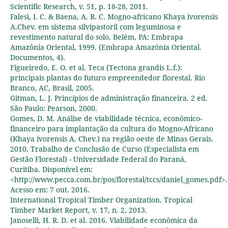
Scientific Research, v. 51, p. 18-28, 2011.
Falesi, I. C. & Baena, A. R. C. Mogno-africano Khaya ivorensis
A.Chev. em sistema silvipastoril com leguminosa e
revestimento natural do solo. Belém, PA: Embrapa
Amazônia Oriental, 1999. (Embrapa Amazônia Oriental.
Documentos, 4).
Figueiredo, E. O. et al. Teca (Tectona grandis L.f.):
principais plantas do futuro empreendedor florestal. Rio
Branco, AC, Brasil, 2005.
Gitman, L. J. Princípios de administração financeira. 2 ed.
São Paulo: Pearson, 2000.
Gomes, D. M. Análise de viabilidade técnica, econômico-
financeiro para implantação da cultura do Mogno-Africano
(Khaya ivorensis A. Chev.) na região oeste de Minas Gerais.
2010. Trabalho de Conclusão de Curso (Especialista em
Gestão Florestal) - Universidade Federal do Paraná,
Curitiba. Disponível em:
<http://www.pecca.com.br/pos/florestal/tccs/daniel_gomes.pdf>.
Acesso em: 7 out. 2016.
International Tropical Timber Organization. Tropical
Timber Market Report, v. 17, n. 2, 2013.
Janoselli, H. R. D. et al. 2016. Viabilidade econômica da