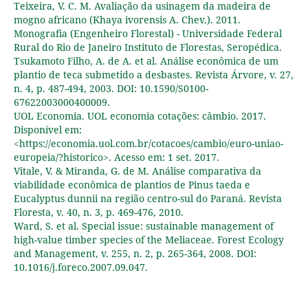
Teixeira, V. C. M. Avaliação da usinagem da madeira de
mogno africano (Khaya ivorensis A. Chev.). 2011.
Monografia (Engenheiro Florestal) - Universidade Federal
Rural do Rio de Janeiro Instituto de Florestas, Seropédica.
Tsukamoto Filho, A. de A. et al. Análise econômica de um
plantio de teca submetido a desbastes. Revista Árvore, v. 27,
n. 4, p. 487-494, 2003. DOI: 10.1590/S0100-
67622003000400009.
UOL Economia. UOL economia cotações: câmbio. 2017.
Disponível em:
<https://economia.uol.com.br/cotacoes/cambio/euro-uniao-
europeia/?historico>. Acesso em: 1 set. 2017.
Vitale, V. & Miranda, G. de M. Análise comparativa da
viabilidade econômica de plantios de Pinus taeda e
Eucalyptus dunnii na região centro-sul do Paraná. Revista
Floresta, v. 40, n. 3, p. 469-476, 2010.
Ward, S. et al. Special issue: sustainable management of
high-value timber species of the Meliaceae. Forest Ecology
and Management, v. 255, n. 2, p. 265-364, 2008. DOI:
10.1016/j.foreco.2007.09.047.