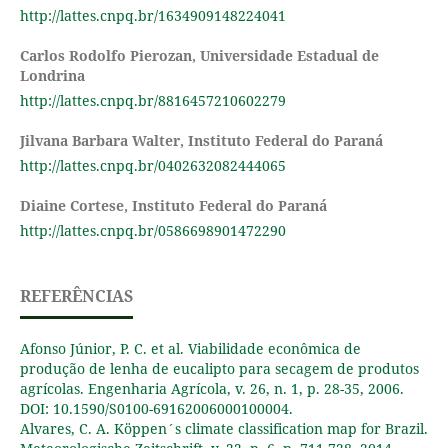
http://lattes.cnpq.br/1634909148224041
Carlos Rodolfo Pierozan,
Universidade Estadual de
Londrina
http://lattes.cnpq.br/8816457210602279
Jilvana Barbara Walter,
Instituto Federal do Paraná
http://lattes.cnpq.br/0402632082444065
Diaine Cortese,
Instituto Federal do Paraná
http://lattes.cnpq.br/0586698901472290
REFERÊNCIAS
Afonso Júnior, P. C. et al. Viabilidade econômica de
produção de lenha de eucalipto para secagem de produtos
agrícolas. Engenharia Agrícola, v. 26, n. 1, p. 28-35, 2006.
DOI: 10.1590/S0100-69162006000100004.
Alvares, C. A. Köppen´s climate classification map for Brazil.