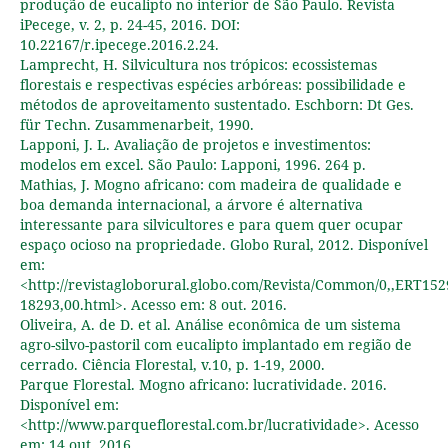
produção de eucalipto no interior de São Paulo. Revista
iPecege, v. 2, p. 24-45, 2016. DOI:
10.22167/r.ipecege.2016.2.24.
Lamprecht, H. Silvicultura nos trópicos: ecossistemas
florestais e respectivas espécies arbóreas: possibilidade e
métodos de aproveitamento sustentado. Eschborn: Dt Ges.
für Techn. Zusammenarbeit, 1990.
Lapponi, J. L. Avaliação de projetos e investimentos:
modelos em excel. São Paulo: Lapponi, 1996. 264 p.
Mathias, J. Mogno africano: com madeira de qualidade e
boa demanda internacional, a árvore é alternativa
interessante para silvicultores e para quem quer ocupar
espaço ocioso na propriedade. Globo Rural, 2012. Disponível
em:
<http://revistagloborural.globo.com/Revista/Common/0,,ERT152
18293,00.html>. Acesso em: 8 out. 2016.
Oliveira, A. de D. et al. Análise econômica de um sistema
agro-silvo-pastoril com eucalipto implantado em região de
cerrado. Ciência Florestal, v.10, p. 1-19, 2000.
Parque Florestal. Mogno africano: lucratividade. 2016.
Disponível em:
<http://www.parqueflorestal.com.br/lucratividade>. Acesso
em: 14 out. 2016.